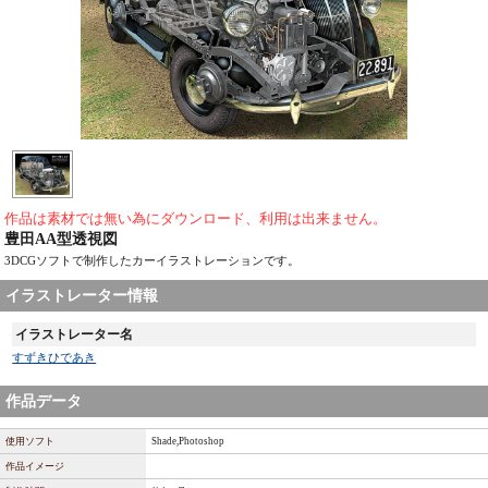
作品は素材では無い為にダウンロード、利用は出来ません。
豊田AA型透視図
3DCGソフトで制作したカーイラストレーションです。
イラストレーター情報
イラストレーター名
すずきひであき
作品データ
使用ソフト
Shade,Photoshop
作品イメージ