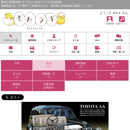
豊田AA型透視図 | すずきひであきページの作品詳細
掲載素材はすべて無料でご利用頂けます。著作権は投稿者様に帰属しています。
ようこそ
さん
ゲスト
会員登録
会員ログイン
イラストレータ
無料素材
LINEスタンプ
まとめ
Q&A
情報交換
作品
募集
セミナー
日記一覧
動画
手順・使い方
TOP
作品
無料素材
LINEｽﾀﾝﾌﾟ
（21）
（13）
（0）
まとめ
手順使い方
ニュース
動画
（0）
（2）
（5）
（0）
講習会
仕事依頼
（0）
お問合せ