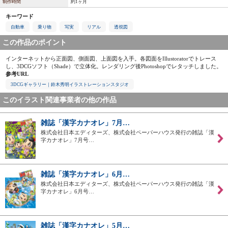
制作時間
約1ヶ月
キーワード
自動車
乗り物
写実
リアル
透視図
この作品のポイント
インターネットから正面図、側面図、上面図を入手。各図面をIllustoratorでトレース
し、3DCGソフト（Shade）で立体化。レンダリング後Photoshopでレタッチしました。
参考URL
3DCGギャラリー｜鈴木秀明イラストレーションスタジオ
このイラスト関連事業者の他の作品
雑誌「漢字カナオレ」7月…
株式会社日本エディターズ、株式会社ペーパーハウス発行の雑誌「漢
字カナオレ」7月号…
雑誌「漢字カナオレ」6月…
株式会社日本エディターズ、株式会社ペーパーハウス発行の雑誌「漢
字カナオレ」6月号…
雑誌「漢字カナオレ」5月…