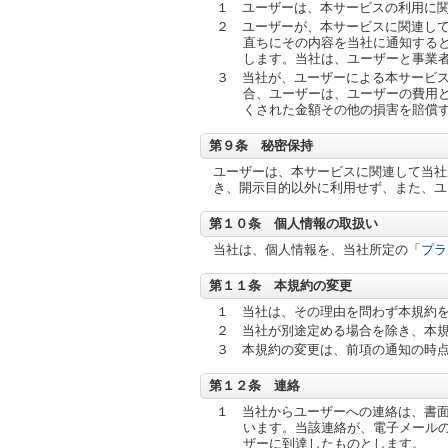
１ ユーザーは、本サービスの利用に
２ ユーザーが、本サービスに関連し
直ちにその内容を当社に通知する
します。当社は、ユーザーと事業
３ 当社が、ユーザーによる本サービ
合、ユーザーは、ユーザーの費用
くされた金額その他の損害を賠償
第９条 秘密保持
ユーザーは、本サービスに関連して当社
き、開示目的以外に利用せず、また、ユ
第１０条 個人情報の取扱い
当社は、個人情報を、当社所定の「
プラ
第１１条 本規約の変更
１ 当社は、その理由を問わず本規約
２ 当社が別途定める場合を除き、本
３ 本規約の変更は、前項の通知の時
第１２条 連絡
１ 当社からユーザーへの連絡は、書
います。当該連絡が、電子メール
ザーに到達したものとします。