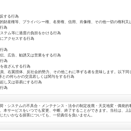
反する行為
的財産権等、プライバシー権、名誉権、信用、肖像権、その他一切の権利又
行為
システム等に過度の負担をかける行為
正にアクセスする行為
る行為
宣伝、広告、勧誘又は営業をする行為
る行為
報を改ざんする行為
団員、右翼団体、反社会的勢力、その他これに準ずる者を意味します。以下同
等との何らかの交流若しくは関与をする行為
惹起し又は容易にする行為
る行為
荷・システムの不具合・メンテナンス・法令の制定改廃・天災地変・偶発的
、本サービスをいつでも変更、中断、終了することができます。当社は、上
じたいかなる損害についても、一切責任を負いません。