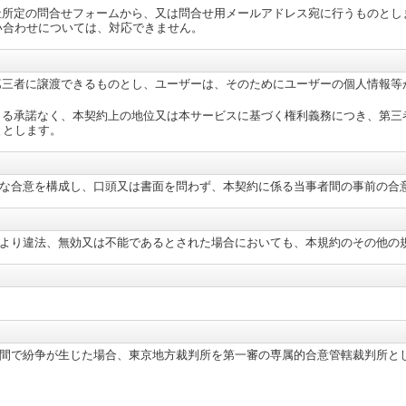
社所定の問合せフォームから、又は問合せ用メールアドレス宛に行うものとし
い合わせについては、対応できません。
第三者に譲渡できるものとし、ユーザーは、そのためにユーザーの個人情報等
よる承諾なく、本契約上の地位又は本サービスに基づく権利義務につき、第三
ととします。
な合意を構成し、口頭又は書面を問わず、本契約に係る当事者間の事前の合
より違法、無効又は不能であるとされた場合においても、本規約のその他の
間で紛争が生じた場合、東京地方裁判所を第一審の専属的合意管轄裁判所と