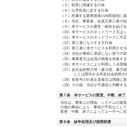
（５）犯罪に関連する行為
（６）公序良俗に反する行為
（７）所属する業界団体の内部規則に違
（８）当社、事業者、会員又第三者の知
（９）本サービスの運営・維持を妨げる
（10）本サービスのネットワーク又は
（11）本サービスのネットワークに不
（12）第三者になりすます行為
（13）第三者に本サービスを利用させ
（14）当社が事前に承諾しない形での
（15）事業者又は会員の情報を収集す
（16）本サービスにより利用しうる情
（17）反社会的勢力等（暴力団、暴力
しくは関与する等反社会的勢力
（18）前各号の行為を直接又は間接に
（19）その他、当社が不適切と判断す
第７条 本サービスの変更、中断、終了
当社は、事業上の理由、システムの過負
の他の事由により、事前の予告なくして
変更、中断、終了によってユーザーに生
第８条 紛争処理及び損害賠償