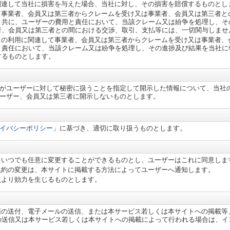
関連して当社に損害を与えた場合、当社に対し、その損害を賠償するものとし
て事業者、会員又は第三者からクレームを受け又は事業者、会員又は第三者と
と共に、ユーザーの費用と責任において、当該クレーム又は紛争を処理し、そ
者、会員又は第三者との間における交渉、取引、支払等には、一切関与しませ
スの利用に関連して事業者、会員又は第三者からクレームを受け又は事業者、
と責任において、当該クレーム又は紛争を処理し、その進捗及び結果を当社に
するものとします。
がユーザーに対して秘密に扱うことを指定して開示した情報について、当社
ーザー、会員又は第三者に開示しないものとします。
イバシーポリシー
」に基づき、適切に取り扱うものとします。
をいつでも任意に変更することができるものとし、ユーザーはこれに同意しま
規約の変更は、本サイトに掲載する方法によってユーザーへ通知します。
点より効力を生じるものとします。
面の送付、電子メールの送信、または本サービス若しくは本サイトへの掲載等
の送信又は本サービス若しくは本サイトへの掲載によって行われる場合は、イ