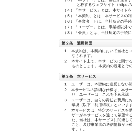
と称するウェブサイト（https://ww
（４）「本サービス」とは、本サイトを
（５）「本契約」とは、本サービスの利
（６）「事業者」とは、当社所定の手続
（７）「ユーザー」とは、事業者以外で
（８）「会員」とは、当社所定の手続に
第２条 適用範囲
１ 本規約は、本契約において当社と
なされます。
２ 本サイト上で、本サービスに関す
ものとします。本規約の規定とそ
第３条 本サービス
１ ユーザーは、本契約に違反しない
２ 本サービスの詳細な仕様は、本サ
り、ユーザーは、これを予め承諾
３ ユーザーは、自らの責任と費用に
環境（以下「利用環境」といいま
４ 本サービスは、特定のサービスを
ザーが本サービスを通じて希望す
た、当社は、本サービスに関連し
こと、及び事業者の送信情報が正
す。）。