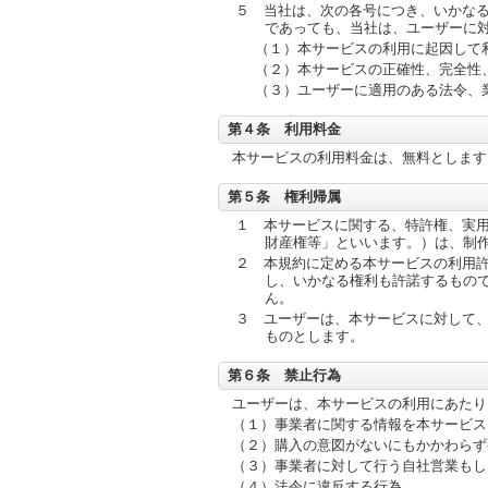
５ 当社は、次の各号につき、いかな
であっても、当社は、ユーザーに
（１）本サービスの利用に起因して
（２）本サービスの正確性、完全性
（３）ユーザーに適用のある法令、
第４条 利用料金
本サービスの利用料金は、無料とします
第５条 権利帰属
１ 本サービスに関する、特許権、実
財産権等」といいます。）は、制
２ 本規約に定める本サービスの利用
し、いかなる権利も許諾するもの
ん。
３ ユーザーは、本サービスに対して
ものとします。
第６条 禁止行為
ユーザーは、本サービスの利用にあたり
（１）事業者に関する情報を本サービス
（２）購入の意図がないにもかかわらず
（３）事業者に対して行う自社営業もし
（４）法令に違反する行為