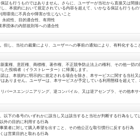
る保証も行うものではありません。さらに、ユーザーが当社から直接又は間接
対し、本規約において規定されている内容を超えて、いかなる保証も行うもの
利用環境に不具合や障害が生じないこと
、永続性、目的適合性、有用性
業界団体の内部規則等への適合性
。但し、当社の裁量により、ユーザーへの事前の通知により、有料化するこ
用新案権、意匠権、商標権、著作権、不正競争防止法上の権利、その他一切の
作した投稿者（イラストレーター）に帰属します。
許諾は、本規約に明示的に規定される場合を除き、本サービスに関する当社又
ではありません。ユーザーは、本サービスが予定している利用態様を超えて、
、リバースエンジニアリング、逆コンパイル、又は逆アセンブラ、その他本サ
、以下の各号のいずれかに該当し又は該当すると当社が判断する行為をして
以外の目的に利用する行為
事業者に対して購入希望を出すこと、その他公正な取引慣行に反する行為
くは営業目的と取れる行為