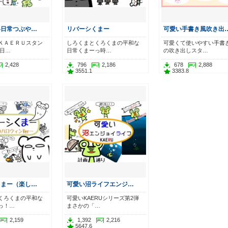
い日常つぶや…
リバーシくまー
可愛い手書き風吹き出
ＫＡＥＲＵスタン
しろくまとくろくまの平和な
可愛くて使いやすい手書
い日…
日常くまーっ時…
の吹き出しスタ…
2,428
796
2,186
678
2,888
3551.1
3383.8
くまー（楽し…
可愛い沼ライフエンジ…
くろくまの平和な
可愛いKAERUシリーズ第2弾
っ！…
まさかの「…
2,159
1,392
2,216
5647.6