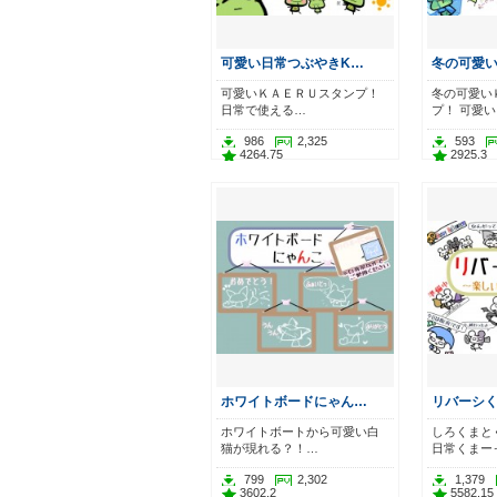
可愛い日常つぶやきK…
冬の可愛
可愛いＫＡＥＲＵスタンプ！
冬の可愛い
日常で使える…
プ！ 可愛
986
2,325
593
4264.75
2925.3
ホワイトボードにゃん…
リバーシ
ホワイトボートから可愛い白
しろくまと
猫が現れる？！…
日常くまー
799
2,302
1,379
3602.2
5582.15