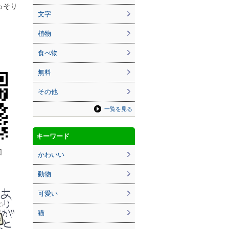
っそり
文字
植物
食べ物
無料
その他
一覧を見る
キーワード
回
かわいい
動物
可愛い
猫