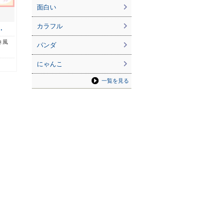
面白い
カラフル
…
き風
パンダ
にゃんこ
一覧を見る