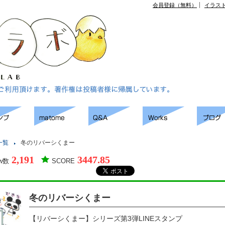
会員登録（無料）
イラス
一覧
冬のリバーシくまー
2,191
3447.85
ew数
SCORE
冬のリバーシくまー
【リバーシくまー】シリーズ第3弾LINEスタンプ