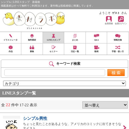
シンプル | LINEスタンプ 新着順
掲載素材はすべて無料でご利用頂けます。著作権は投稿者様に帰属しています。
ようこそ
さん
ゲスト
会員登録
会員ログイン
イラストレータ
無料素材
LINEスタンプ
まとめ
Q&A
情報交換
作品
募集
セミナー
日記一覧
動画
手順・使い方
キーワード検索
LINEスタンプ一覧
22
全
件中 17-22 表示
シンプル男性
ちょっと見たことがあるような、アメリカのコミックに出てきそうな
テイスト…