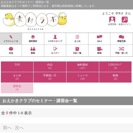
おえかきクラブのセミナー・講習会一覧
掲載素材はすべて無料でご利用頂けます。著作権は投稿者様に帰属しています。
ようこそ
さん
ゲスト
会員登録
会員ログイン
イラストレータ
無料素材
LINEスタンプ
まとめ
Q&A
情報交換
作品
募集
セミナー
日記一覧
動画
手順・使い方
TOP
作品
無料素材
LINEｽﾀﾝﾌﾟ
（0）
（127）
（0）
まとめ
手順使い方
ニュース
動画
（0）
（0）
（10）
（0）
講習会
（0）
おえかきクラブのセミナー・講習会一覧
0
全
件中 1-0 表示
前へ
次へ