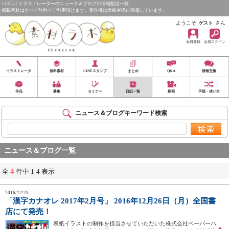
パズル | イラストレーターのニュース＆ブログの情報配信一覧
掲載素材はすべて無料でご利用頂けます。著作権は投稿者様に帰属しています。
ようこそ
さん
ゲスト
会員登録
会員ログイン
イラストレータ
無料素材
LINEスタンプ
まとめ
Q&A
情報交換
作品
募集
セミナー
日記一覧
動画
手順・使い方
ニュース＆ブログキーワード検索
ニュース＆ブログ一覧
4
全
件中 1-4 表示
2016/12/23
「漢字カナオレ 2017年2月号」 2016年12月26日（月）全国書
店にて発売！
表紙イラストの制作を担当させていただいた株式会社ペーパーハ