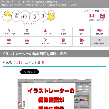
手順・使い方：イラストレーターの編集画面を瞬時に表示
掲載素材はすべて無料でご利用頂けます。著作権は投稿者様に帰属しています。
ようこそ
さん
ゲスト
会員登録
会員ログイン
イラストレータ
無料素材
LINEスタンプ
まとめ
Q&A
情報交換
作品
募集
セミナー
日記一覧
動画
手順・使い方
イラストレーターの編集画面を瞬時に表示
5,619
0
View数
コメント数