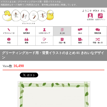
イラストまとめ：グリーティングカード用・背景イラストのま…
掲載素材はすべて無料でご利用頂けます。著作権は投稿者様に帰属しています。
ようこそ
さん
ゲスト
会員登録
会員ログイン
イラストレータ
無料素材
LINEスタンプ
まとめ
Q&A
情報交換
作品
募集
セミナー
日記一覧
動画
手順・使い方
グリーティングカード用・背景イラストのまとめ 01 きれいなデザイ
ン
16,490
View数