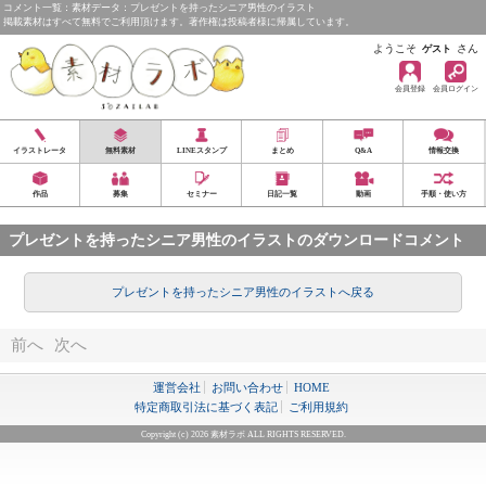
コメント一覧：素材データ：プレゼントを持ったシニア男性のイラスト
掲載素材はすべて無料でご利用頂けます。著作権は投稿者様に帰属しています。
ようこそ
さん
ゲスト
会員登録
会員ログイン
イラストレータ
無料素材
LINEスタンプ
まとめ
Q&A
情報交換
作品
募集
セミナー
日記一覧
動画
手順・使い方
プレゼントを持ったシニア男性のイラストのダウンロードコメント
プレゼントを持ったシニア男性のイラストへ戻る
前へ
次へ
運営会社
お問い合わせ
HOME
特定商取引法に基づく表記
ご利用規約
Copyright (c) 2026 素材ラボ ALL RIGHTS RESERVED.