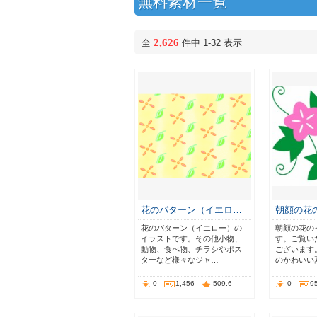
無料素材一覧
2,626
全
件中 1-32 表示
花のパターン（イエロ…
朝顔の花
花のパターン（イエロー）の
朝顔の花の
イラストです。その他小物、
す。ご覧い
動物、食べ物、チラシやポス
ございます
ターなど様々なジャ…
のかわいい
0
1,456
509.6
0
9