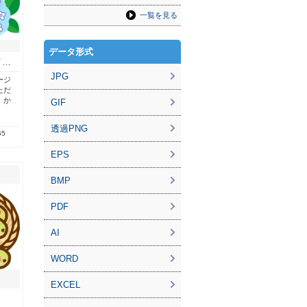
一覧を見る
データ形式
イ…
JPG
ージ
ただ
。か
GIF
透過PNG
55
EPS
BMP
PDF
AI
WORD
EXCEL