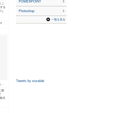
POWERPOINT
うご
穫する
Photoshop
少し
一覧を見る
45
Tweets by sozailab
色…
に描
で
g形式