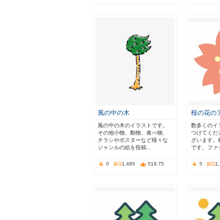
風の中の木
桜の花の
風の中の木のイラストです。
数多くのイ
その他小物、動物、食べ物、
つけてくだ
チラシやポスターなど様々な
ざいます。
ジャンルの絵を投稿…
です。ファ
0
1,485
519.75
5
1