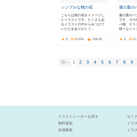
シンプルな桃の花
蓮の葉の
こちらは桃の花をイメージし
蓮の葉のパ
たイラストです。たくさんあ
です。その
るイラストの中からみつけて
べ物、チラ
いただきありがとう…
様々なジャ
5
2,031
728.35
0
1
前へ
1
2
3
4
5
6
7
8
9
イラストレーターを探す
セミ
無料素材
イラ
各種募集
イラ