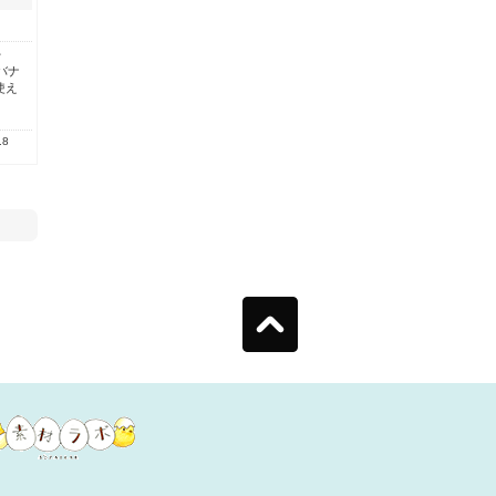
・
バナ
使え
.8