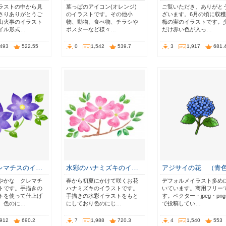
ラストの中から見
葉っぱのアイコン(オレンジ)
ご覧いただき、ありがと
さりありがとうご
のイラストです。その他小
ざいます。6月の頃に収
山火事のイラスト
物、動物、食べ物、チラシや
梅の実のイラストです。
イル形式…
ポスターなど様々…
だけ赤い色が入っ…
,493
522.55
0
1,542
539.7
3
1,917
681.
レマチスのイ…
水彩のハナミズキのイ…
アジサイの花 （青
やかな クレマチ
春から初夏にかけて咲くお花
デフォルメイラスト多め
トです。手描きの
ハナミズキのイラストです。
いています。商用フリー
トを使って仕上げ
手描きの水彩イラストをもと
す。ベクター・jpeg・pn
 色のに…
にしており色のにじ…
で投稿してい…
,912
690.2
7
1,988
720.3
4
1,540
553