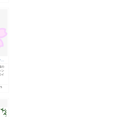
ー…
桜の
シン
のイ
75