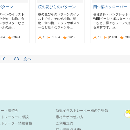
パターン
桜の花びらのパターン
四つ葉のクローバー
ターンのイラスト
桜の花びらのパターンのイラ
各種資料・パンフレット
他小物、動物、食
ストです。その他小物、動
WEBページ・ポスター・
シやポスターなど
物、食べ物、チラシやポスタ
ーなど、様々なシーンで
ンルの絵…
ーなど様々なジャンル…
る素材です。zip…
,984
694.4
1
1,884
662.9
10
2,168
793
10
…
83
次へ
ナー・講習会
新規イラストレーター様のご登録
ストレーターに相談
素材ラボの使い方
ストレーター情報交換
ご利用規約
個人情報取り扱い