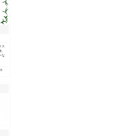
ラス
物、
ーな
35