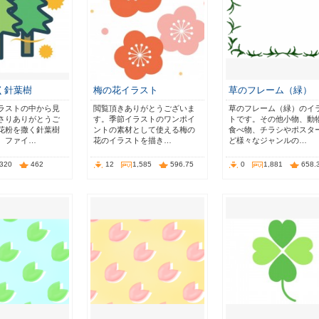
く針葉樹
梅の花イラスト
草のフレーム（緑）
ラストの中から見
閲覧頂きありがとうございま
草のフレーム（緑）のイ
さりありがとうご
す。季節イラストのワンポイ
トです。その他小物、動
花粉を撒く針葉樹
ントの素材として使える梅の
食べ物、チラシやポスタ
。ファイ…
花のイラストを描き…
ど様々なジャンルの…
,320
462
12
1,585
596.75
0
1,881
658.