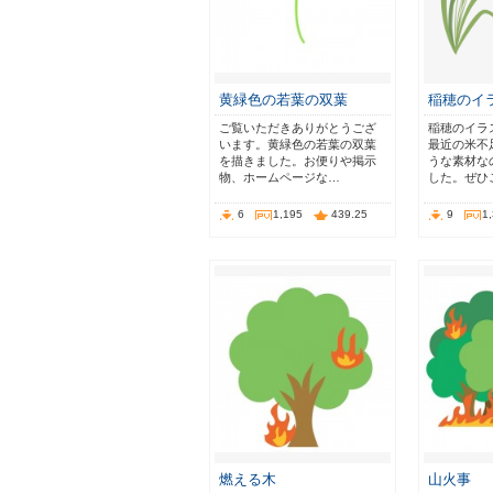
黄緑色の若葉の双葉
稲穂のイ
ご覧いただきありがとうござ
稲穂のイラ
います。黄緑色の若葉の双葉
最近の米不
を描きました。お便りや掲示
うな素材な
物、ホームページな…
した。ぜひ
6
1,195
439.25
9
1
燃える木
山火事