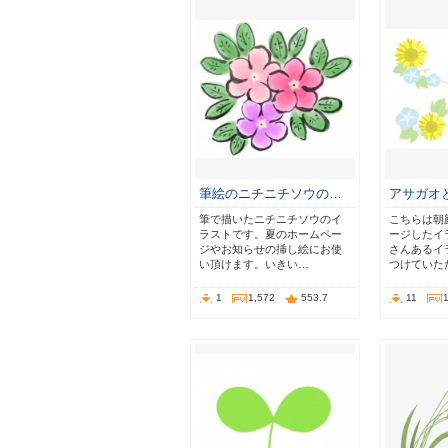
筆絵のニチニチソウの…
アサガオ
筆で描いたニチニチソウのイ
こちらは朝
ラストです。夏のホームペー
ージしたイ
ジやお知らせの挿し絵にお使
さんあるイ
い頂けます。いきい…
つけていた
1
1,572
553.7
11