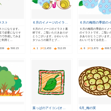
ラスト
６月のイメージのイラ…
６月の梅雨の季節の
ストになります。
６月のイメージのイラスト素
６月の梅雨の季節のイメ
足で必要になりそ
材です。ご覧いただきありが
のイラストです。ご覧い
ので作成してみま
とうございます。かわいいカ
きありがとうございます
ご利用く…
タツムリの親子とブ…
わいいてるてる坊主…
,339
500.15
1
1,453
512.05
6
1,673
606.
葉っぱのアイコン(オ…
6月_梅の実