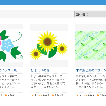
のイラスト素…
ひまわりの花
木の葉と風のパター
イラスト素材で
ひまわりの花のイラストで
木の葉と風のパターンの
ただきありがとう
す。ご覧いただきありがとう
ストです。その他小物、
。ピンクとブルー
ございます。黄色の大輪の花
物、食べ物、チラシやポ
夏のイメー…
が美しく、かわいいひ…
ーなど様々なジャンル…
54
333.9
5
1,915
687.75
2
1,321
469.