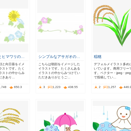
とヒマワリの…
シンプルなアサガオの…
稲穂
顔と向日葵をイメ
こちらは朝顔をイメージした
デフォルメイラスト多め
ラストです。たく
イラストです。たくさんある
いています。商用フリー
ラストの中からみ
イラストの中からみつけてい
す。ベクター・jpeg・pn
だきあり…
ただきありがとうご…
で投稿してい…
1,748
650.3
3
1,223
438.55
2
1,257
446.