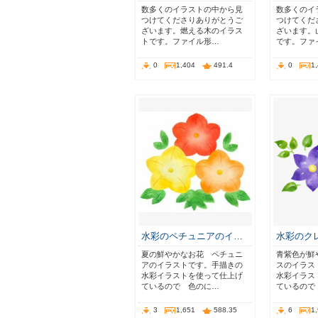
数多くのイラストの中から見
数多くのイ
つけてくださりありがとうご
つけてくだ
ざいます。燃える木のイラス
ざいます。
トです。ファイル形…
です。ファ
0
1,404
491.4
0
1
水彩のペチュニアのイ…
水彩のク
夏の鮮やかなお花 ペチュニ
青紫色が鮮
アのイラストです。手描きの
スのイラス
水彩イラストを使って仕上げ
水彩イラス
ているので 色のに…
ているので
3
1,651
588.35
6
1