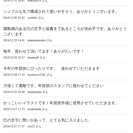
2024/12/31 18:42
maki95619 さん
シンプルな丸で構成されて使いやすそう。ありがとうございます。
2024/12/30 16:42
yoshikit さん
躍動感のある巳の文字と縦書きであるところが決め手です。ありがとう
ございます。
2024/12/29 14:41
enamamamama さん
毎年、使わせて頂いてます！ありがたいです！
2024/12/29 10:57
kataoka4f さん
今年の年賀状にぴったりです。 使わせていただきます
2024/12/28 17:53
kiyokiyo12345 さん
力強くて素敵です。年賀状のスタンプに使わせてください
2024/12/25 10:59
bunnkorenn さん
かっこいいイラストです！年賀状作成に使用させていただきます。
2024/12/23 17:13
kouheiueda さん
巳の文字に勢いがあって、とても気に入りました。
2024/12/21 17:37
sirs23 さん