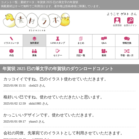
コメント一覧：素材データ：年賀状 2025 巳の筆文字の年賀状
掲載素材はすべて無料でご利用頂けます。著作権は投稿者様に帰属しています。
ようこそ
さん
ゲスト
会員登録
会員ログイン
イラストレータ
無料素材
LINEスタンプ
まとめ
Q&A
情報交換
作品
募集
セミナー
日記一覧
動画
手順・使い方
年賀状 2025 巳の筆文字の年賀状のダウンロードコメント
カッコイイですね。巳のイラスト使わせていただきます。
2025/01/06 15:51
cloth23 さん
格好いい巳ですね。使わせていただきたいと思います。
2025/01/02 12:59
shiki1985 さん
かっこいいデザインです。使わせていただきます。
2025/01/01 09:17
ykuro3 さん
会社の同僚、先輩宛てのイラストとして利用させていただきます。