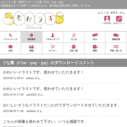
コメント一覧：素材データ：うな重（CSai・png・jpg）
掲載素材はすべて無料でご利用頂けます。著作権は投稿者様に帰属しています。
ようこそ
さん
ゲスト
会員登録
会員ログイン
イラストレータ
無料素材
LINEスタンプ
まとめ
Q&A
情報交換
作品
募集
セミナー
日記一覧
動画
手順・使い方
うな重（CSai・png・jpg）のダウンロードコメント
かわいいイラストです。使わせていただきます！
2023/02/12 09:14
brhum さん
かわいいイラストです。使わせていただきます！
2022/12/14 17:40
sato1625 さん
おいしいそうなイラストだったのでダウンロードさせていただきます。
2021/06/29 17:46
serebulu さん
こちらの画像も使わせて下さい。いつも感謝です。