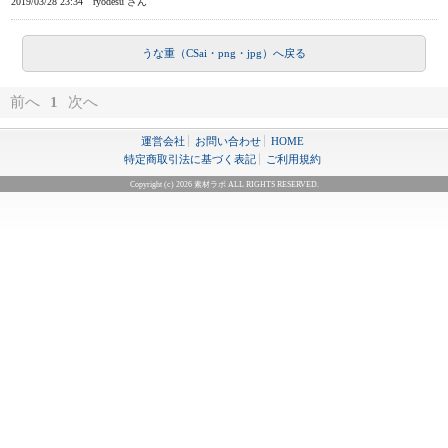
2019/03/28 23:34
ryodesu さん
うな重（CSai・png・jpg）へ戻る
前へ
1
次へ
運営会社
お問い合わせ
HOME
特定商取引法に基づく表記
ご利用規約
Copyright (c) 2026 素材ラボ ALL RIGHTS RESERVED.