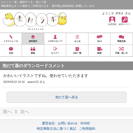
コメント一覧：素材データ：泡だて器
掲載素材はすべて無料でご利用頂けます。著作権は投稿者様に帰属しています。
ようこそ
さん
ゲスト
会員登録
会員ログイン
イラストレータ
無料素材
LINEスタンプ
まとめ
Q&A
情報交換
作品
募集
セミナー
日記一覧
動画
手順・使い方
泡だて器のダウンロードコメント
かわいいイラストですね。使わせていただきます
2019/03/22 16:16
ayaco125 さん
泡だて器へ戻る
前へ
1
次へ
運営会社
お問い合わせ
HOME
特定商取引法に基づく表記
ご利用規約