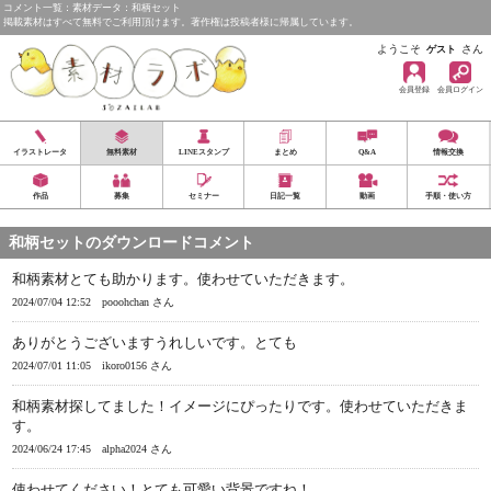
コメント一覧：素材データ：和柄セット
掲載素材はすべて無料でご利用頂けます。著作権は投稿者様に帰属しています。
ようこそ
さん
ゲスト
会員登録
会員ログイン
イラストレータ
無料素材
LINEスタンプ
まとめ
Q&A
情報交換
作品
募集
セミナー
日記一覧
動画
手順・使い方
和柄セットのダウンロードコメント
和柄素材とても助かります。使わせていただきます。
2024/07/04 12:52
pooohchan さん
ありがとうございますうれしいです。とても
2024/07/01 11:05
ikoro0156 さん
和柄素材探してました！イメージにぴったりです。使わせていただきま
す。
2024/06/24 17:45
alpha2024 さん
使わせてください！とても可愛い背景ですね！