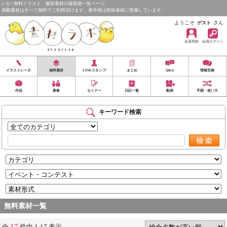
いか | 無料イラスト・雛形素材の最新順一覧ページ
掲載素材はすべて無料でご利用頂けます。著作権は投稿者様に帰属しています。
ようこそ
さん
ゲスト
会員登録
会員ログイン
イラストレータ
無料素材
LINEスタンプ
まとめ
Q&A
情報交換
作品
募集
セミナー
日記一覧
動画
手順・使い方
キーワード検索
無料素材一覧
17
全
件中 1-17 表示