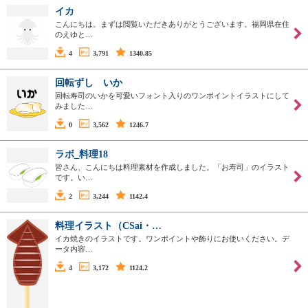
イカ
こんにちは。まずは閲覧いただきありがとうございます。福岡県在住
のえゆと…
4
3,791
1340.85
回転ずし いか
回転寿司のいかを可愛いフォント入りのワンポイントイラストにして
みました…
0
3,562
1246.7
ラボ_料理18
皆さん、こんにちは料理素材を作成しました。「お寿司」のイラスト
です。い…
2
3,244
1142.4
料理イラスト（CSai・…
イカ焼きのイラストです。ワンポイントや飾りにお使いください。デ
ータ内容…
4
3,172
1124.2