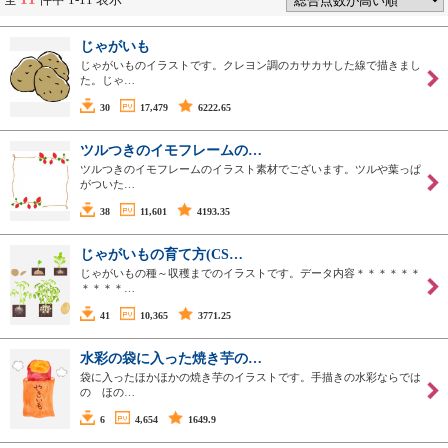
じゃがいも
じゃがいものイラストです。クレヨン調のカサカサした線で描きまし
た。じゃ…
30
17,479
6222.65
ツルつきのイモフレームの…
ツルつきのイモフレームのイラスト素材でございます。ツルや葉っぱ
がついた…
38
11,601
4193.35
じゃがいもの育て方(CS…
じゃがいもの種～収穫までのイラストです。データ内容＊＊＊＊＊＊
＊＊＊＊…
41
10,365
3771.25
水彩の袋に入った焼き芋の…
袋に入ったほかほかの焼き芋のイラストです。手描きの水彩ならでは
の ほの…
6
4,654
1649.9