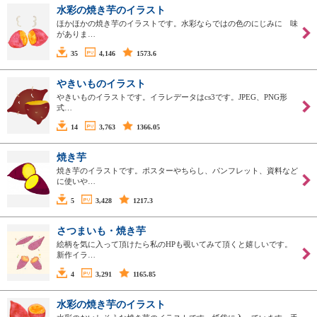
水彩の焼き芋のイラスト
ほかほかの焼き芋のイラストです。水彩ならではの色のにじみに 味
がありま…
35
4,146
1573.6
やきいものイラスト
やきいものイラストです。イラレデータはcs3です。JPEG、PNG形
式…
14
3,763
1366.05
焼き芋
焼き芋のイラストです。ポスターやちらし、パンフレット、資料など
に使いや…
5
3,428
1217.3
さつまいも・焼き芋
絵柄を気に入って頂けたら私のHPも覗いてみて頂くと嬉しいです。
新作イラ…
4
3,291
1165.85
水彩の焼き芋のイラスト