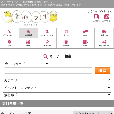
いも | 無料イラスト・雛形素材の最新順一覧ページ
掲載素材はすべて無料でご利用頂けます。著作権は投稿者様に帰属しています。
ようこそ
さん
ゲスト
会員登録
会員ログイン
イラストレータ
無料素材
LINEスタンプ
まとめ
Q&A
情報交換
作品
募集
セミナー
日記一覧
動画
手順・使い方
キーワード検索
無料素材一覧
11
全
件中 1-11 表示