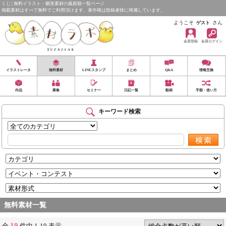
くじ | 無料イラスト・雛形素材の最新順一覧ページ
掲載素材はすべて無料でご利用頂けます。著作権は投稿者様に帰属しています。
ようこそ
さん
ゲスト
会員登録
会員ログイン
イラストレータ
無料素材
LINEスタンプ
まとめ
Q&A
情報交換
作品
募集
セミナー
日記一覧
動画
手順・使い方
キーワード検索
無料素材一覧
19
全
件中 1-19 表示