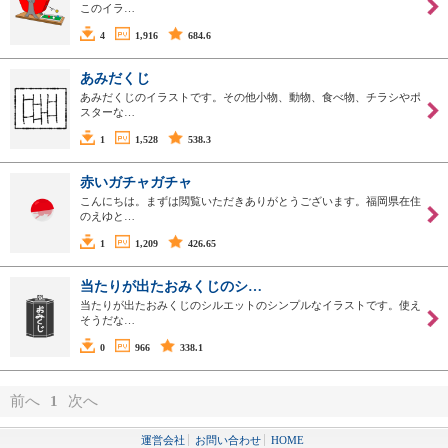
このイラ…
4
1,916
684.6
あみだくじ
あみだくじのイラストです。その他小物、動物、食べ物、チラシやポ
スターな…
1
1,528
538.3
赤いガチャガチャ
こんにちは。まずは閲覧いただきありがとうございます。福岡県在住
のえゆと…
1
1,209
426.65
当たりが出たおみくじのシ…
当たりが出たおみくじのシルエットのシンプルなイラストです。使え
そうだな…
0
966
338.1
前へ
1
次へ
運営会社
お問い合わせ
HOME