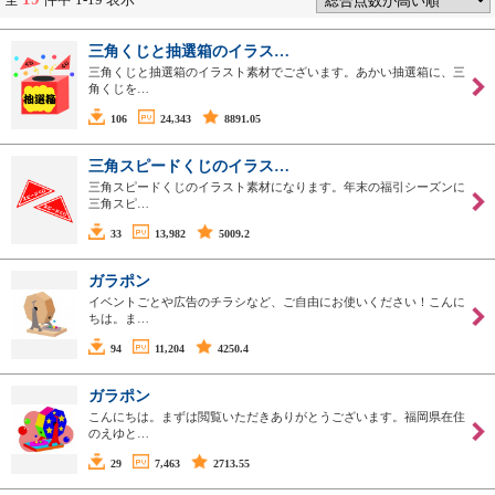
三角くじと抽選箱のイラス…
三角くじと抽選箱のイラスト素材でございます。あかい抽選箱に、三
角くじを…
106
24,343
8891.05
三角スピードくじのイラス…
三角スピードくじのイラスト素材になります。年末の福引シーズンに
三角スピ…
33
13,982
5009.2
ガラポン
イベントごとや広告のチラシなど、ご自由にお使いください！こんに
ちは。ま…
94
11,204
4250.4
ガラポン
こんにちは。まずは閲覧いただきありがとうございます。福岡県在住
のえゆと…
29
7,463
2713.55