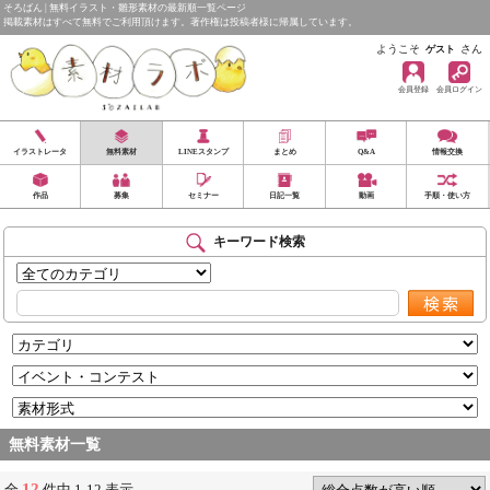
そろばん | 無料イラスト・雛形素材の最新順一覧ページ
掲載素材はすべて無料でご利用頂けます。著作権は投稿者様に帰属しています。
ようこそ
さん
ゲスト
会員登録
会員ログイン
イラストレータ
無料素材
LINEスタンプ
まとめ
Q&A
情報交換
作品
募集
セミナー
日記一覧
動画
手順・使い方
キーワード検索
無料素材一覧
12
全
件中 1-12 表示