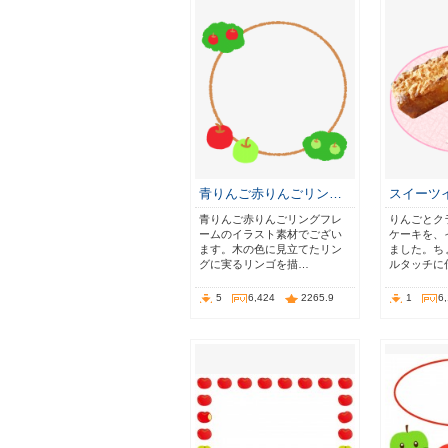
青りんご赤りんごリン…
スイーツ
青りんご赤りんごリングフレ
りんごとク
ームのイラスト素材でござい
ケーキを、
ます。木の色に見立てたリン
ました。ち
グに実るリンゴを描…
ルタッチに
5
6,424
2265.9
1
6