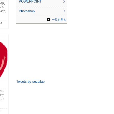
POWERPOINT
和風
ン＆
Photoshop
集めた
一覧を見る
.6
Tweets by sozailab
クレ
カサ
んご
6