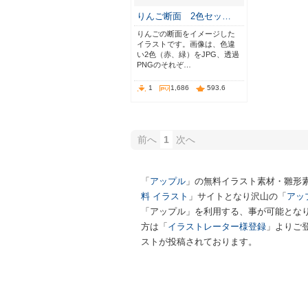
りんご断面 2色セッ…
りんごの断面をイメージした
イラストです。画像は、色違
い2色（赤、緑）をJPG、透過
PNGのそれぞ…
1
1,686
593.6
前へ
1
次へ
「
アップル
」の無料イラスト素材・雛形
料 イラスト
」サイトとなり沢山の「
アッ
「アップル」を利用する、事が可能となり
方は「
イラストレーター様登録
」よりご
ストが投稿されております。