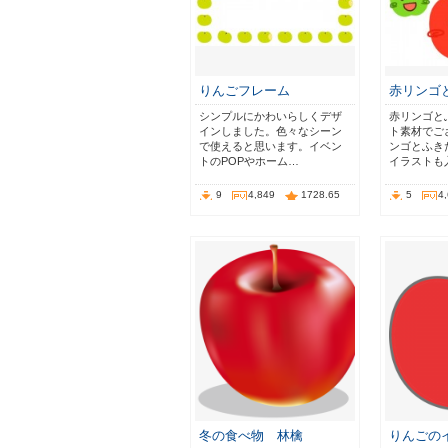
りんごフレーム
赤リンゴ
シンプルにかわいらしくデザ
赤リンゴと
インしました。色々なシーン
ト素材でご
で使えると思います。イベン
ンゴとふき
トのPOPやホーム…
イラストも
9
4,849
1728.65
5
4
冬の食べ物 林檎
りんごの