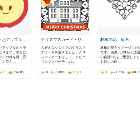
ったアップル…
クリスマスカード・り…
林檎の花 線画
たアップルのイラ
大好きなシロクマのクリスマ
林檎の花をイメージした
なります。半分に
スカードを描きました。クリ
です。画像はJPEGと透過
プルの種を目に見
スマスカードとして、またク
の合計2点をご用意しま
。お口も…
リスマスパーティの…
お使いの画…
,983
694.05
0
1,906
667.1
1
1,726
607.