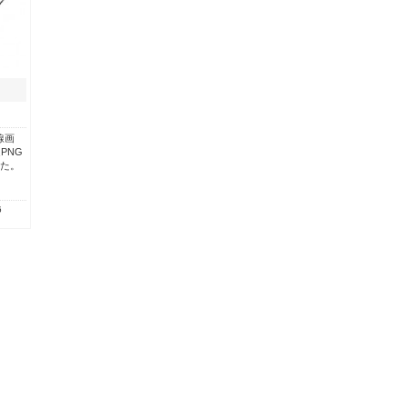
線画
PNG
した。
6