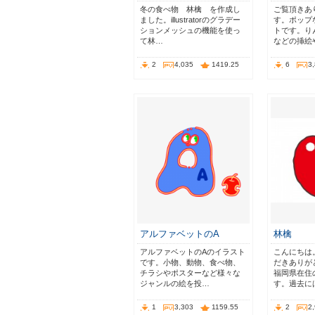
冬の食べ物 林檎 を作成し
ご覧頂きあ
ました。illustratorのグラデー
す。ポップ
ションメッシュの機能を使っ
トです。り
て林…
などの挿絵
2
4,035
1419.25
6
3
アルファベットのA
林檎
アルファベットのAのイラスト
こんにちは
です。小物、動物、食べ物、
だきありが
チラシやポスターなど様々な
福岡県在住
ジャンルの絵を投…
す。過去に
1
3,303
1159.55
2
2