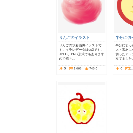
りんごのイラスト
半分に切
りんごの水彩画風イラストで
半分に切っ
す。イラレデータはcs3です。
スト素材に
JPEG、PNG形式でもあります
切ったアッ
ので様々…
立てました
5
2,066
740.6
0
1