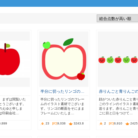
半分に切ったリンゴの…
赤りんごと青りんご
。まずは閲覧いた
半分に切ったリンゴのフレー
顔がついた赤りんごと青
とうございます。
ムのイラスト素材でございま
ごのラインのイラスト素
のえゆと申しま
す。リンゴの断面をそにまま
送ります。赤りんごと青
は印刷会社…
フレームにいたしま…
ごに目と口をつけて…
9,899
23
9,038
3243.8
2
6,910
2425