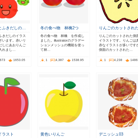
とふきだしの…
冬の食べ物 林檎2つ
りんごのカットされ
ふきだしのイラス
冬の食べ物 林檎 を作成し
りんごのカットされた側
ざいます。赤いリ
ました。illustratorのグラデー
イラストです。りんごは
だしにあおりんご
ションメッシュの機能を使っ
赤なイラストが多いです
入れまし…
て林…
側面のカットされた…
,673
1653.05
1
4,387
1538.95
1
4,238
1486
イラスト
黄色いりんご
デニッシュ03