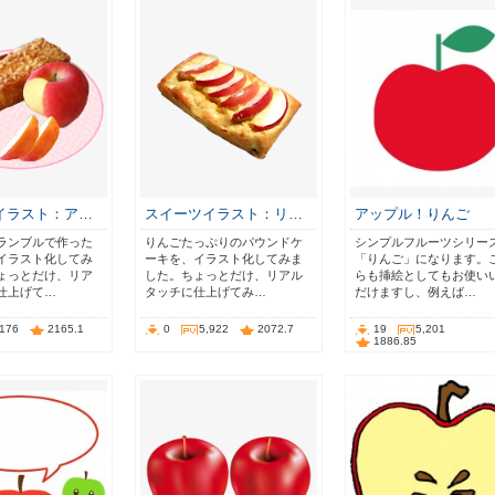
イラスト：ア…
スイーツイラスト：リ…
アップル！りんご
ランブルで作った
りんごたっぷりのパウンドケ
シンプルフルーツシリー
イラスト化してみ
ーキを、イラスト化してみま
「りんご」になります。
ょっとだけ、リア
した。ちょっとだけ、リアル
らも挿絵としてもお使い
仕上げて…
タッチに仕上げてみ…
だけますし、例えば…
,176
2165.1
0
5,922
2072.7
19
5,201
1886.85