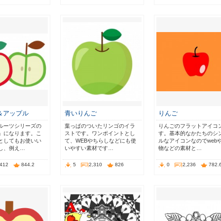
＆アップル
青いりんご
りんご
ルーツシリーズの
葉っぱのついたリンゴのイラ
りんごのフラットアイコ
」になります。こ
ストです。ワンポイントとし
す。基本的なかたちのシ
としてもお使いい
て、WEBやちらしなどにも使
ルなアイコンなのでweb
し、例え…
いやすい素材です…
物などの素材と…
,412
844.2
5
2,310
826
0
2,236
782.