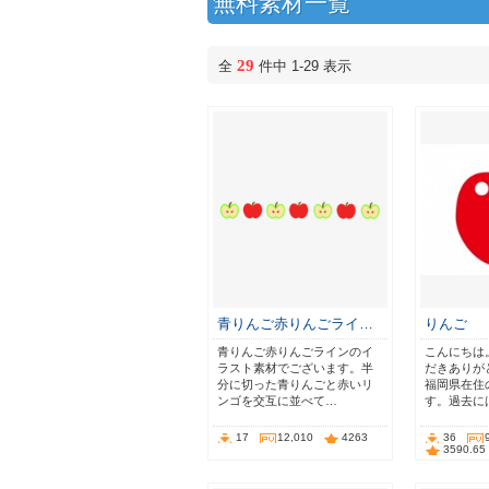
無料素材一覧
29
全
件中 1-29 表示
青りんご赤りんごライ…
りんご
青りんご赤りんごラインのイ
こんにちは
ラスト素材でございます。半
だきありが
分に切った青りんごと赤いリ
福岡県在住
ンゴを交互に並べて…
す。過去に
17
12,010
4263
36
3590.65