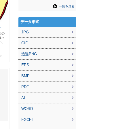
一覧を見る
データ形式
た…
JPG
面の
真っ
が、
GIF
透過PNG
.8
EPS
BMP
PDF
AI
WORD
EXCEL