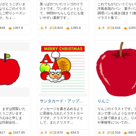
りがとうございま
葉っぱのついたリンゴのイラ
これでもか!というぐらい
なりんごのイラス
ストです。ワンポイントとし
洋風各国のパン、菓子パ
んご狩りシーズン
て、WEBやちらしなどにも使
調理パンを掻き(描き？)
や、ちょ…
いやすい素材です…
イラスト集で…
,848
1367.8
5
3,624
1285.9
0
3,616
1265
サンタカード・アップ…
りんご
。まずは閲覧いた
メッセージを書き込めるよう
りんごのイラストです。
とうございます。
に罫線を入れたイラストカー
ヨンで塗ったようなカサ
のえゆと申しま
ドです。クリスマスカードと
した線で描きました。り
は印刷会社…
して、またクリスマ…
や果物等についての…
,917
1027.95
0
2,670
934.5
0
2,516
880.