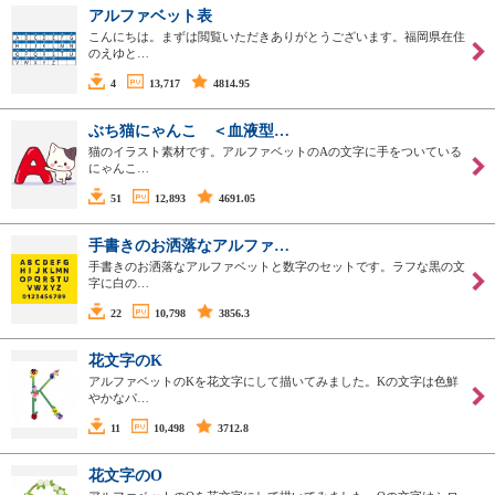
アルファベット表
こんにちは。まずは閲覧いただきありがとうございます。福岡県在住
のえゆと…
4
13,717
4814.95
ぶち猫にゃんこ ＜血液型…
猫のイラスト素材です。アルファベットのAの文字に手をついている
にゃんこ…
51
12,893
4691.05
手書きのお洒落なアルファ…
手書きのお洒落なアルファベットと数字のセットです。ラフな黒の文
字に白の…
22
10,798
3856.3
花文字のK
アルファベットのKを花文字にして描いてみました。Kの文字は色鮮
やかなパ…
11
10,498
3712.8
花文字のO