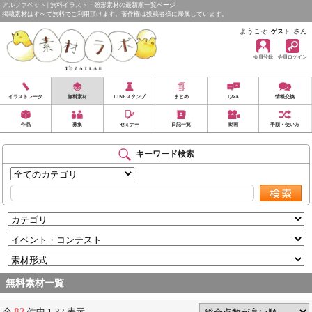
アルファベット | 無料イラスト・雛形素材の最新順一覧ページ
掲載素材はすべて無料でご利用頂けます。著作権は投稿者様に帰属しています。
ようこそ
さん
ゲスト
会員登録
会員ログイン
イラストレータ
無料素材
LINEスタンプ
まとめ
Q&A
情報交換
作品
募集
セミナー
日記一覧
動画
手順・使い方
キーワード検索
無料素材一覧
82
全
件中 1-32 表示