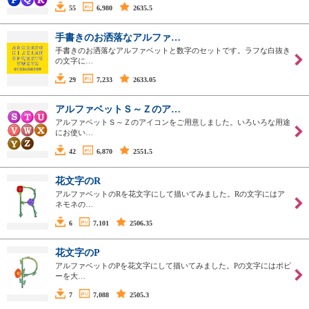
55
6,980
2635.5
手書きのお洒落なアルファ…
手書きのお洒落なアルファベットと数字のセットです。ラフな白抜き
の文字に…
29
7,233
2633.05
アルファベットＳ～Ｚのア…
アルファベットＳ～Ｚのアイコンをご用意しました。いろいろな用途
にお使い…
42
6,870
2551.5
花文字のR
アルファベットのRを花文字にして描いてみました。Rの文字にはア
ネモネの…
6
7,101
2506.35
花文字のP
アルファベットのPを花文字にして描いてみました。Pの文字にはポピ
ーを大…
7
7,088
2505.3