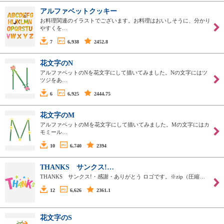
アルファベットクッキー
お料理関連のイラストでございます。お料理はおいしそうに、分かり
やすくを…
7
6,938
2452.8
花文字のN
アルファベットのNを花文字にして描いてみました。Nの文字にはツ
ツジをあ…
6
6,925
2444.75
花文字のM
アルファベットのMを花文字にして描いてみました。Mの文字にはカ
モミール…
10
6,740
2394
THANKS サンクス!…
THANKS サンクス!・感謝・ありがとう ロゴです。※zip（圧縮…
12
6,626
2361.1
花文字のS