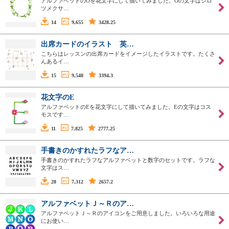
アルファベットのOを花文字にして描いてみました。Oの文字はシロ
ツメクサ…
14
9,655
3428.25
出席カードのイラスト 英…
こちらはレッスンの出席カードをイメージしたイラストです。たくさ
んあるイ…
15
9,548
3394.3
花文字のE
アルファベットのEを花文字にして描いてみました。Eの文字はコス
モスです…
11
7,825
2777.25
手書きのかすれたラフなア…
手書きのかすれたラフなアルファベットと数字のセットです。ラフな
文字はス…
28
7,312
2657.2
アルファベットＪ～Ｒのア…
アルファベットＪ～Ｒのアイコンをご用意しました。いろいろな用途
にお使い…