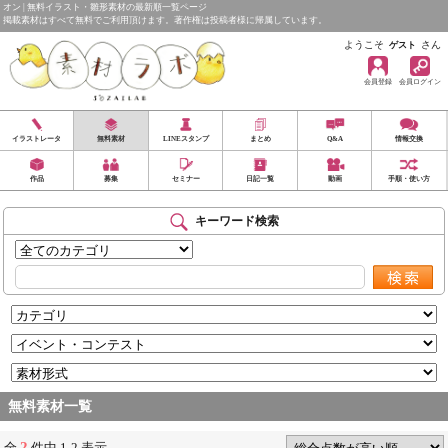
オン | 無料イラスト・雛形素材の最新順一覧ページ
掲載素材はすべて無料でご利用頂けます。著作権は投稿者様に帰属しています。
ようこそ
さん
ゲスト
会員登録
会員ログイン
イラストレータ
無料素材
LINEスタンプ
まとめ
Q&A
情報交換
作品
募集
セミナー
日記一覧
動画
手順・使い方
キーワード検索
無料素材一覧
2
全
件中 1-2 表示