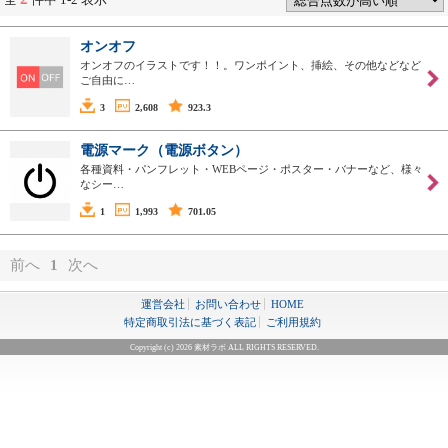
オンオフ
オンオフのイラストです！！。ワンポイント、挿絵、その他などなど
ご自由に…
3
2,608
923.3
電源マーク（電源ボタン）
各種資料・パンフレット・WEBページ・ポスター・バナーなど、様々
なシー…
1
1,993
701.05
前へ
1
次へ
運営会社
お問い合わせ
HOME
特定商取引法に基づく表記
ご利用規約
Copyright (c) 2026 素材ラボ ALL RIGHTS RESERVED.