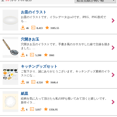
お皿のイラスト
お皿のイラストです。イラレデータはcs3です。JPEG、PNG形式で
も…
46
8,413
3105.55
穴開きお玉
穴開きお玉のイラストです。手書き風のカサカサした線で主線を描き
ました。…
6
5,200
1841
キッチングッズセット
ご覧下さり、誠にありがとうございます。キッチングッズ素材のイラ
ストにな…
18
4,524
1646.4
紙皿
絵柄を気に入って頂けたら私のHPも覗いてみて頂くと嬉しいです。
新作イラ…
6
3,817
1356.95