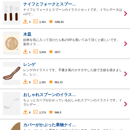
ナイフとフォークとスプー…
ナイフとフォークとスプーンのイラストセットです。イラレデータは
cs3で…
3
3,361
1186.85
木皿
絵柄を気に入って頂けたら私のHPも覗いてみて頂くと嬉しいです。
新作イラ…
1
3,010
1057
レンゲ
レンゲのイラストです。手書き風のカサカサした線で主線を描きまし
た。レン…
0
2,581
903.35
おしゃれスプーンのイラス…
ちょっとカーブがかかっているおしゃれスプーンのイラストです。イ
ラレデー…
0
2,574
900.9
カバーがかぶった果物ナイ…