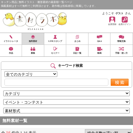
キッチン用品 | 無料イラスト・雛形素材の最新順一覧ページ
掲載素材はすべて無料でご利用頂けます。著作権は投稿者様に帰属しています。
ようこそ
さん
ゲスト
会員登録
会員ログイン
イラストレータ
無料素材
LINEスタンプ
まとめ
Q&A
情報交換
作品
募集
セミナー
日記一覧
動画
手順・使い方
キーワード検索
無料素材一覧
16
全
件中 1-16 表示