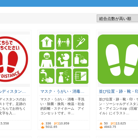
ルディスタン…
マスク・うがい・消毒…
並び位置・跡・靴・
ディスタンスのお
マスク・うがい・消毒・手洗
並び位置・跡・靴・印・
ストです。足跡の
い・除菌・換気・検温・社会
ン・ソーシャルデイスタ
こちらでお待ちく
的距離・ステイホーム アイ
ス・アイコン※zip（圧縮
文字を入…
コンセットです。※…
イル）にイラスト…
15,558
336
10,959
50
13,625
5011.65
4943.75