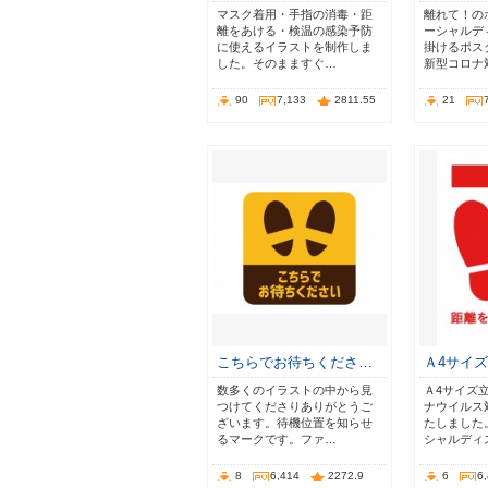
マスク着用・手指の消毒・距
離れて！の
離をあける・検温の感染予防
ーシャルデ
に使えるイラストを制作しま
掛けるポス
した。そのまますぐ…
新型コロナ
90
7,133
2811.55
21
こちらでお待ちくださ…
Ａ4サイ
数多くのイラストの中から見
Ａ4サイズ
つけてくださりありがとうご
ナウイルス
ざいます。待機位置を知らせ
たしました
るマークです。ファ…
シャルディ
8
6,414
2272.9
6
6