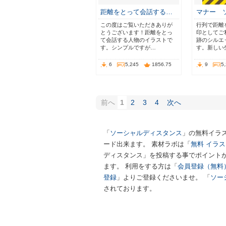
距離をとって会話する…
マナー 
この度はご覧いただきありが
行列で距離
とうございます！距離をとっ
印としてご
て会話する人物のイラストで
跡のシルエ
す。シンプルですが…
す。新しい
6
5,245
1856.75
9
5
前へ
1
2
3
4
次へ
「
ソーシャルディスタンス
」の無料イラ
ード出来ます。 素材ラボは「
無料 イラ
ディスタンス」を投稿する事でポイント
ます。 利用をする方は「
会員登録（無料
登録
」よりご登録くださいませ。 「
ソー
されております。