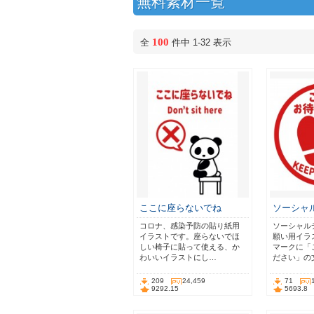
無料素材一覧
100
全
件中 1-32 表示
ここに座らないでね
ソーシャ
コロナ、感染予防の貼り紙用
ソーシャル
イラストです。座らないでほ
願い用イラ
しい椅子に貼って使える、か
マークに「
わいいイラストにし…
ださい」の
209
24,459
71
9292.15
5693.8