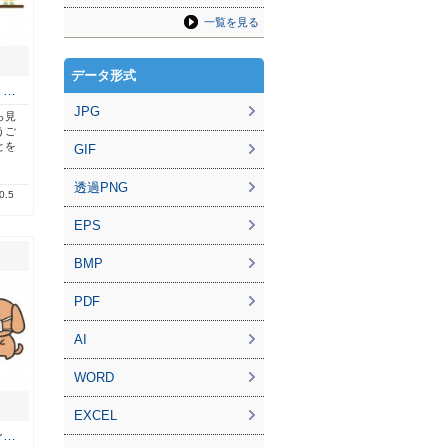
一覧を見る
データ形式
 …
JPG
ら見
うご
とを
GIF
透過PNG
0.5
EPS
BMP
PDF
AI
WORD
EXCEL
ン…