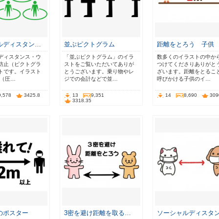
ルディスタン…
並ぶピクトグラム
距離をとろう 子供
ディスタンス・ウ
「並ぶピクトグラム」のイラ
数多くのイラストの中か
防止（ピクトグラ
ストをご覧いただいてありが
つけてくださりありがと
トです。イラスト
とうございます。乗り物やレ
ざいます。距離をとるこ
p（圧…
ジでの会計などで並…
呼びかける子供のイ…
9,578
3425.8
13
9,351
14
8,690
309
3318.35
のポスター
3密を避け距離を取る…
ソーシャルディスタ