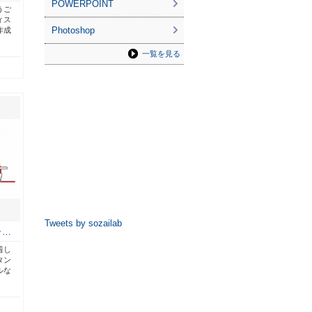
POWERPOINT
うご
ィス
Photoshop
作成
一覧を見る
Tweets by sozailab
ャ…
着し
タン
ルな