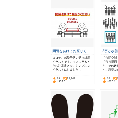
間隔をあけてお座りく…
3密と改
コロナ、感染予防の貼り紙用
「密閉空間
イラストです。イスに座ると
「密接場面
きの注意書きを、シンプルな
と、その改
イラストにしました…
す。新型コ
89
13,208
68
4934.3
4825.1