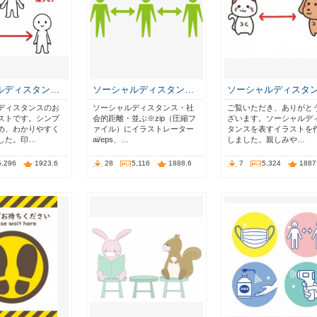
ルディスタン…
ソーシャルディスタン…
ソーシャルディスタ
ディスタンスのお
ソーシャルディスタンス・社
ご覧いただき、ありがと
ストです。シンプ
会的距離・並ぶ※zip（圧縮フ
ざいます。ソーシャルデ
め、わかりやすく
ァイル）にイラストレーター
タンスを表すイラストを
した。印…
ai/eps、…
しました。親しみや…
5,296
1923.6
28
5,116
1888.6
7
5,324
1887