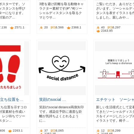
ポスターです。ソ
3密を避け距離を取る動物キャ
ご覧いただき、ありがと
ィスタンスを呼び
ラクター素材です(#^.^#)ソー
ざいます。ソーシャルデ
ターになります。
シャルディスタンスを取るク
タンスを表すイラストを
対策のア…
マとウサ…
しました。親しみや…
7,136
2571.1
20
6,566
2368.1
40
6,297
2343.95
ズ立ち位置を…
笑顔のsocial …
エチケット ソーシ
立ち位置を示すコロ
笑顔のsocial distance両側矢印
新しい生活様式として定
対策素材を作成い
です。感染症予防に適度な距
てきたソーシャルディス
。レジ待ちでソー
離が気持ちよくとれるよう
スをイメージしたシンプ
スタン…
に…
イラストです。椅子…
,406
2263.1
37
6,065
12
6,299
2252.25
2246.65