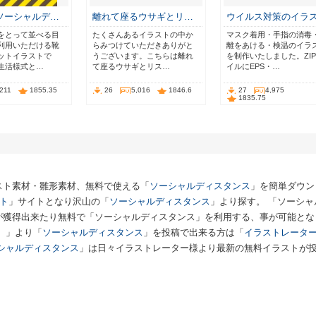
ソーシャルデ…
離れて座るウサギとリ…
ウイルス対策のイラ
をとって並べる目
たくさんあるイラストの中か
マスク着用・手指の消毒
利用いただける靴
らみつけていただきありがと
離をあける・検温のイラ
ットイラストで
うございます。こちらは離れ
を制作いたしました。ZI
生活様式と…
て座るウサギとリス…
イルにEPS・…
,211
1855.35
26
5,016
1846.6
27
4,975
1835.75
スト素材・雛形素材、無料で使える「
ソーシャルディスタンス
」を簡単ダウン
スト
」サイトとなり沢山の「
ソーシャルディスタンス
」より探す。 「ソーシャ
が獲得出来たり無料で「ソーシャルディスタンス」を利用する、事が可能とな
）
」より「
ソーシャルディスタンス
」を投稿で出来る方は「
イラストレータ
シャルディスタンス
」は日々イラストレーター様より最新の無料イラストが