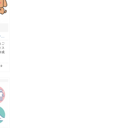
ン…
うご
ィス
作成
.9