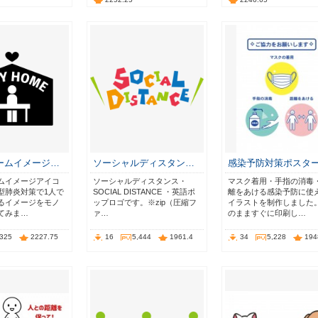
ームイメージ…
ソーシャルディスタン…
感染予防対策ポスタ
ムイメージアイコ
ソーシャルディスタンス・
マスク着用・手指の消毒
型肺炎対策で1人で
SOCIAL DISTANCE ・英語ポ
離をあける感染予防に使
るイメージをモノ
ップロゴです。※zip（圧縮フ
イラストを制作しました
てみま…
ァ…
のまますぐに印刷し…
,325
2227.75
16
5,444
1961.4
34
5,228
194