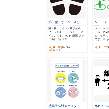
跡・靴・サイン・並び…
ソーシャ
跡・靴・サイン・並び位置・
ソーシャル
ソーシャルデイスタンス・ア
イルス感染
イコンです。※zip（圧縮ファ
ム）イラス
イル）にイラス…
です。※zi
39
10,228
21
3716.3
感染予防対策ポスター…
離れて！