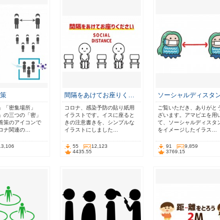
善策
間隔をあけてお座りく…
ソーシャルディスタ
」「密集場所」
コロナ、感染予防の貼り紙用
ご覧いただき、ありがと
」の三つの「密」
イラストです。イスに座ると
ざいます。アマビエを用
善策のアイコンで
きの注意書きを、シンプルな
て、ソーシャルディスタ
ロナ関連の…
イラストにしました…
をイメージしたイラス…
13,106
55
12,123
91
9,859
4435.55
3769.15