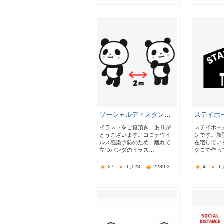
ソーシャルディスタン…
ステイホ
イラストをご覧頂き、ありが
ステイホー
とうございます。コロナウイ
ンです。新
ルス感染予防のため、離れて
在宅してい
立つパンダのイラス…
クロで作っ
27
6,128
2239.3
4
6