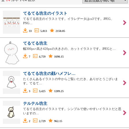
てるてる坊主のイラスト
てるてる坊主のイラストです。イラレデータはcs3です。JPEG、
PNG…
33
5,813
2150.05
てるてる坊主
幅300px×高さ420pxの大きさの、カットイラストです。JPEGと…
7
4,759
1690.15
てるてる坊主の顔ハメフレ…
たくさんあるイラストの中からご覧いただき、ありがとうございま
す。てるて…
3
3,425
1209.25
テルテル坊主
てるてる坊主のイラストです。シンプルで使いやすいイラストだと思
いますの…
2
2,729
962.15