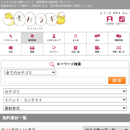
テルテル坊主 | 無料イラスト・雛形素材の最新順一覧ページ
掲載素材はすべて無料でご利用頂けます。著作権は投稿者様に帰属しています。
ようこそ
さん
ゲスト
会員登録
会員ログイン
イラストレータ
無料素材
LINEスタンプ
まとめ
Q&A
情報交換
作品
募集
セミナー
日記一覧
動画
手順・使い方
キーワード検索
無料素材一覧
14
全
件中 1-14 表示