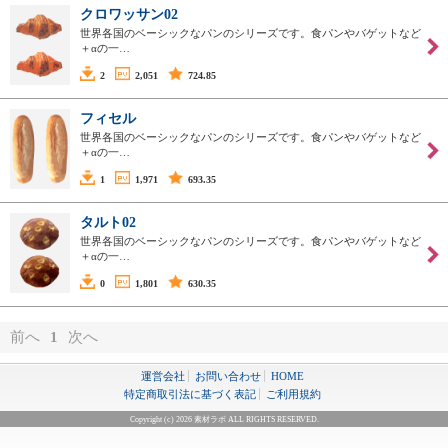
クロワッサン02
世界各国のベーシックなパンのシリーズです。食パンやバゲットなど
＋αの一…
2
2,051
724.85
フィセル
世界各国のベーシックなパンのシリーズです。食パンやバゲットなど
＋αの一…
1
1,971
693.35
タルト02
世界各国のベーシックなパンのシリーズです。食パンやバゲットなど
＋αの一…
0
1,801
630.35
前へ
1
次へ
運営会社
お問い合わせ
HOME
特定商取引法に基づく表記
ご利用規約
Copyright (c) 2026 素材ラボ ALL RIGHTS RESERVED.