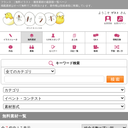
フランス | 無料イラスト・雛形素材の最新順一覧ページ
掲載素材はすべて無料でご利用頂けます。著作権は投稿者様に帰属しています。
ようこそ
さん
ゲスト
会員登録
会員ログイン
イラストレータ
無料素材
LINEスタンプ
まとめ
Q&A
情報交換
作品
募集
セミナー
日記一覧
動画
手順・使い方
キーワード検索
無料素材一覧
7
全
件中 1-7 表示