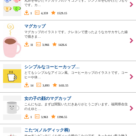
丸みを帯びたマグカップのアイコンです。シンプルを心がけたつもり
です。カ…
1
4,359
1529.15
マグカップ
マグカップのイラストです。クレヨンで塗ったようなカサカサした線
で描きま…
11
3,966
1426.6
シンプルなコーヒーカップ…
とてもシンプルなアイコン風、コーヒーカップのイラストです。コー
ヒーや休…
14
3,893
1411.55
女の子の顔のマグカップ
こんにちは。まずは閲覧いただきありがとうございます。福岡県在住
のえゆと…
1
3,963
1390.55
こたつ(ノルディック柄)
サーモンピンクにノルディック柄のこたつです。あったかい飲み物入