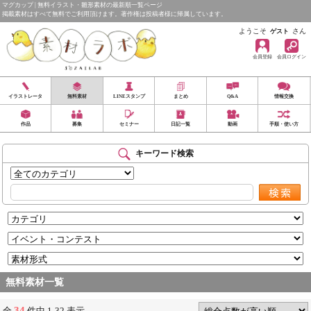
マグカップ | 無料イラスト・雛形素材の最新順一覧ページ
掲載素材はすべて無料でご利用頂けます。著作権は投稿者様に帰属しています。
ようこそ
さん
ゲスト
会員登録
会員ログイン
イラストレータ
無料素材
LINEスタンプ
まとめ
Q&A
情報交換
作品
募集
セミナー
日記一覧
動画
手順・使い方
キーワード検索
無料素材一覧
34
全
件中 1-32 表示