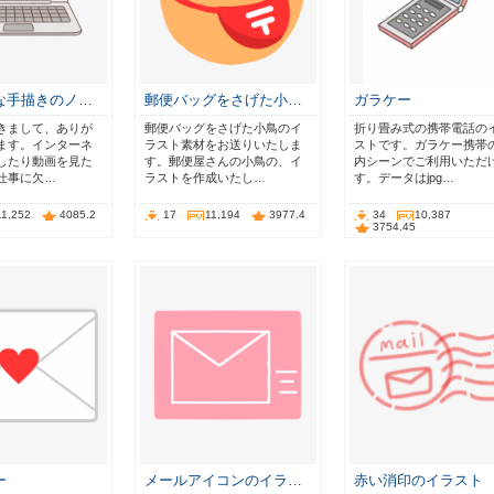
な手描きのノ…
郵便バッグをさげた小…
ガラケー
きまして、ありが
郵便バッグをさげた小鳥のイ
折り畳み式の携帯電話の
ます。インターネ
ラスト素材をお送りいたしま
ストです。ガラケー携帯
したり動画を見た
す。郵便屋さんの小鳥の、イ
内シーンでご利用いただ
仕事に欠…
ラストを作成いたし…
す。データはjpg…
11,252
4085.2
17
11,194
3977.4
34
10,387
3754.45
ー
メールアイコンのイラ…
赤い消印のイラスト