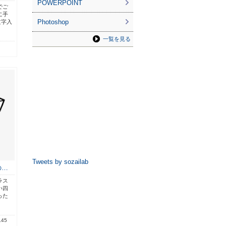
POWERPOINT
でご
に手
Photoshop
文字入
一覧を見る
Tweets by sozailab
の…
ラス
い四
った
.45