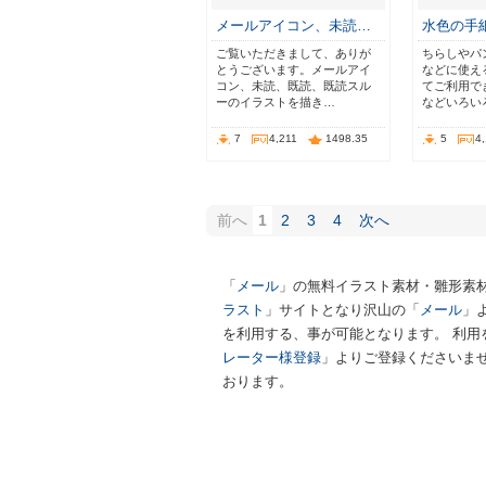
メールアイコン、未読…
水色の手
ご覧いただきまして、ありが
ちらしやパ
とうございます。メールアイ
などに使え
コン、未読、既読、既読スル
てご利用で
ーのイラストを描き…
などいろい
7
4,211
1498.35
5
4
前へ
1
2
3
4
次へ
「
メール
」の無料イラスト素材・雛形素
ラスト
」サイトとなり沢山の「
メール
」
を利用する、事が可能となります。 利用
レーター様登録
」よりご登録くださいませ
おります。