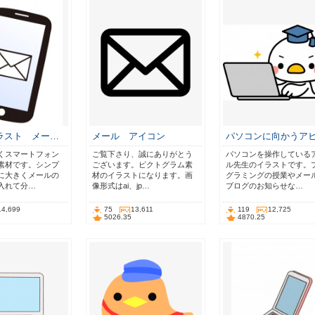
ラスト メー…
メール アイコン
パソコンに向かうア
くスマートフォン
ご覧下さり、誠にありがとう
パソコンを操作している
素材です。シンプ
ございます。ピクトグラム素
ル先生のイラストです。
に大きくメールの
材のイラストになります。画
グラミングの授業やメー
入れて分…
像形式はai、jp…
ブログのお知らせな…
14,699
75
13,611
119
12,725
5026.35
4870.25