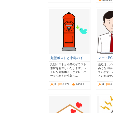
丸型ポストと小鳥のイ…
ノートP
丸型ポストと小鳥のイラスト
最近は、ノ
素材をお送りいたします。レ
高くなり様
トロな丸型ポストとクローバ
ています。
ーをくわえた小鳥さ…
といえばデ
3
6,972
2450.7
8
6