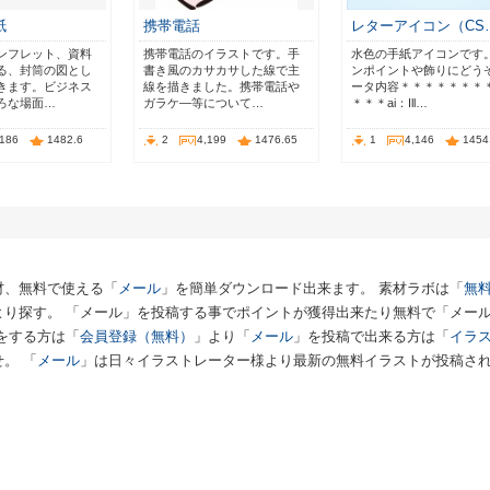
紙
携帯電話
レターアイコン（CS
ンフレット、資料
携帯電話のイラストです。手
水色の手紙アイコンです
る、封筒の図とし
書き風のカサカサした線で主
ンポイントや飾りにどう
きます。ビジネス
線を描きました。携帯電話や
ータ内容＊＊＊＊＊＊＊
ろな場面…
ガラケ―等について…
＊＊＊ai：Ill…
,186
1482.6
2
4,199
1476.65
1
4,146
1454
材、無料で使える「
メール
」を簡単ダウンロード出来ます。 素材ラボは「
無料
より探す。 「メール」を投稿する事でポイントが獲得出来たり無料で「メー
をする方は「
会員登録（無料）
」より「
メール
」を投稿で出来る方は「
イラ
。 「
メール
」は日々イラストレーター様より最新の無料イラストが投稿さ