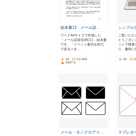
始末書13 メール誤…
シンプル
ワードA4サイズで作成した
ご覧いただ
「メール誤送信(BCC)」始末書
とうござい
です。「イベント案内をBCC
ットで検索
で送るべき…
り、趣味に
19
12,404
42
4407.9
メール・モノクロアイ…
ラブレタ