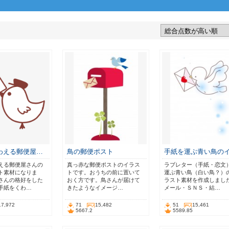
わえる郵便屋…
鳥の郵便ポスト
手紙を運ぶ青い鳥の
える郵便屋さんの
真っ赤な郵便ポストのイラス
ラブレター（手紙・恋文
ト素材になりま
トです。おうちの前に置いて
運ぶ青い鳥（白い鳥？）
さんの格好をした
おく方です。鳥さんが届けて
ラスト素材を作成しまし
手紙をくわ…
きたようなイメージ…
メール・ＳＮＳ・結…
17,972
71
15,482
51
15,461
5667.2
5589.85