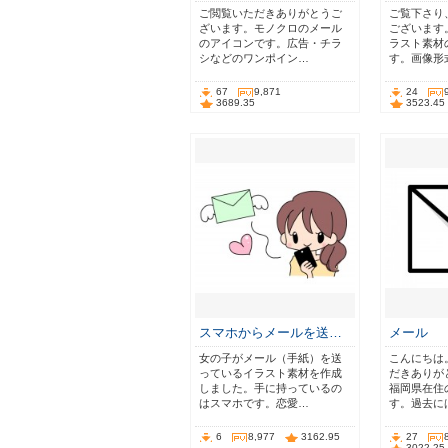
ご閲覧いただきありがとうご
ご覧下さり
ざいます。モノクロのメール
ございます
のアイコンです。広告・チラ
ラスト素材
シなどのワンポイン…
す。画像形式
67
9,871
24
3689.35
3523.45
スマホからメールを送…
メール
女の子がメール（手紙）を送
こんにちは
っているイラスト素材を作成
だきありが
しました。手に持っているの
福岡県在住
はスマホです。恋愛…
す。過去に
6
8,977
3162.95
27
3022.25