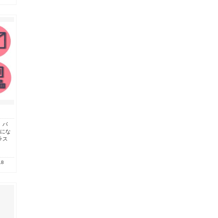
、パ
ンにな
ラス
.8