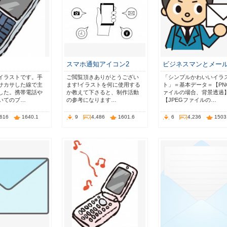
スマホ通知アイコン2
ビジネスマンとメー
イラストです。手
ご閲覧頂きありがとうござい
「シンプルかわいいイラ
サカサした線で主
ます!イラストを何に使用する
ト」＝基本データ＝【PN
した。携帯電話や
か教えて下さると、制作活動
ァイルの場合、背景透過
いてのブ…
の参考になります…
【JPEGファイルの…
,616
1640.1
9
4,486
1601.6
6
4,236
1503