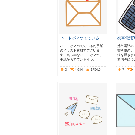
ハートが２つでている…
携帯電話3
ハートが２つでているお手紙
携帯電話の
のイラスト素材でございま
書き風のカ
す。真っ赤なハートが２つ、
線を描きま
手紙からでているイラ…
通信等につ
3
4,984
1754.9
7
4