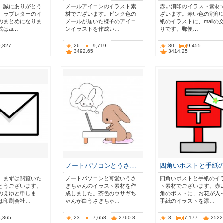
、誠にありがとう
メールアイコンのイラスト素
赤い消印のイラスト素材
。ラブレターのイ
材でございます。ピンク色の
ざいます。赤い色の消印
のまとめになりま
メールが届いた様子のアイコ
紙のイラストに、mailの
はai…
ンイラストを作成い…
りです。郵便…
9,827
26
9,719
30
9,455
3492.65
3414.25
ノートパソコンとうさ…
四角いポストと手紙
。まずは閲覧いた
ノートパソコンと可愛いうさ
四角いポストと手紙のイ
とうございます。
ぎちゃんのイラスト素材を作
ト素材でございます。赤
のえゆと申しま
成しました。茶色のウサギち
角のポストに、お花が入
は印刷会社…
ゃんが白うさぎちゃ…
手紙のイラストを添…
8,365
23
7,658
2760.8
3
7,177
2522