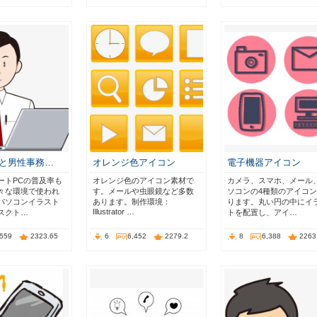
Cと男性事務…
オレンジ色アイコン
電子機器アイコン
ートPCの普及率も
オレンジ色のアイコン素材で
カメラ、スマホ、メール
々な環境で使われ
す。メールや虫眼鏡など多数
ソコンの4種類のアイコ
パソコンイラスト
あります。制作環境：
ります。丸い円の中にイ
Illustrator …
スクト…
トを配置し、アイ…
,559
2323.65
6
6,452
2279.2
8
6,388
2263