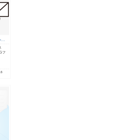
ル…
ス
Gフ
】
.6