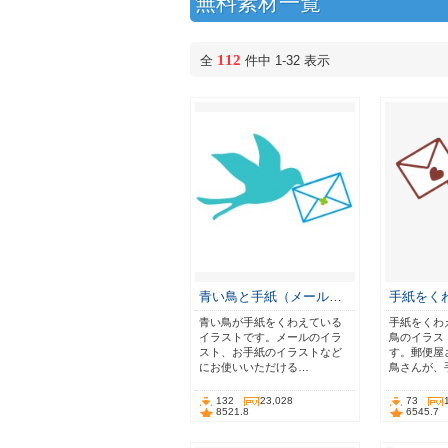
無料素材一覧
112
全
件中 1-32 表示
青い鳥と手紙（メール…
手紙をく
青い鳥が手紙をくわえている
手紙をくわ
イラストです。メールのイラ
鳥のイラス
スト、お手紙のイラストなど
す。郵便屋
にお使いいただける…
鳥さんが、
132
23,028
73
8521.8
6545.7