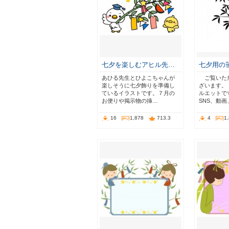
七夕を楽しむアヒル先…
七夕用の
あひる先生とひよこちゃんが
ご覧いた
楽しそうに七夕飾りを準備し
ざいます。
ているイラストです。７月の
ルエットで
お便りや掲示物の挿…
SNS、動
16
1,878
713.3
4
1