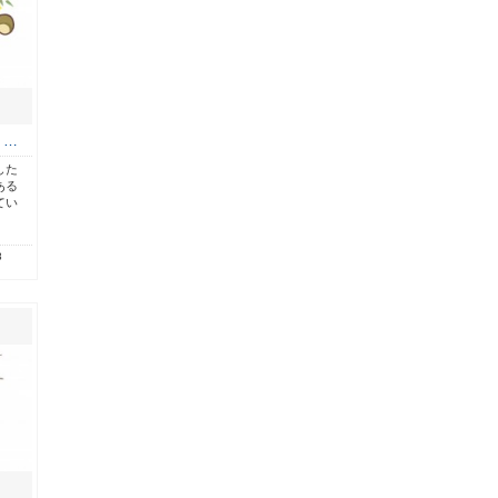
う…
した
ある
てい
8