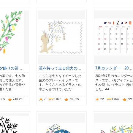
七夕飾りの笹…
笹を持って走る柴犬の…
7月カレンダー 20…
の葉です。七夕飾
こちらは七夕をイメージした
2024年7月のカレンダー
無しで使えます。
柴犬のフレームイラストで
ストです。7月アイテム
ので明るい背景や
す。たくさんあるイラストの
七夕祭りのイラストで飾
用くださ…
中からみつけていただ…
した。A4…
,085
740.25
7
2,025
733.25
22
1,842
721