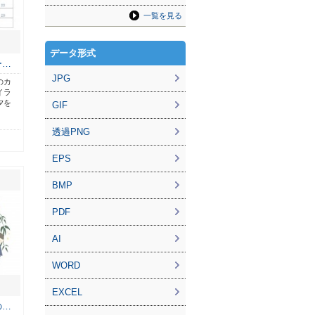
一覧を見る
データ形式
ー…
JPG
のカ
イラ
夕を
GIF
透過PNG
EPS
BMP
PDF
AI
WORD
EXCEL
の…