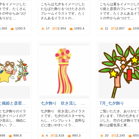
夕をイメージした
こちらは七夕をイメージした
こちらは夏をイメージし
トです。たくさん
たなばた飾りをつけたささの
り姫と彦星のフレームイ
トの中からみつけ
フレームイラストです。たく
トです。たくさんあるイ
ありがと…
さんあるイラストの…
トの中からみつけて…
3,300
1200.5
17
2,954
1093.4
11
2,857
103
と織姫と彦星…
七夕飾り 吹き流し …
7月_七夕飾り
と七夕飾りのイラ
七夕飾り 吹き流しのイラス
ご覧いただき、ありがと
七夕イベントのア
トです。七夕のポスターやち
ざいます。7月の七夕を
や見出し、挿絵に
らし、パンフレット、資料な
ジした、竹の七夕飾りで
さい。フ…
どに使いやすいイラ…
飾りは暖色系と寒…
,498
898.8
4
2,418
860.3
20
2,245
855