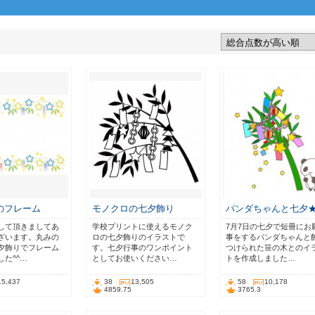
のフレーム
モノクロの七夕飾り
パンダちゃんと七夕
して頂きましてあ
学校プリントに使えるモノク
7月7日の七夕で短冊にお
ざいます。丸みの
ロの七夕飾りのイラストで
事をするパンダちゃんと
夕飾りでフレーム
す。七夕行事のワンポイント
つけられた笹の木とのイ
た^^…
としてお使いください…
トを作成しました…
15,437
38
13,505
58
10,178
4859.75
3765.3