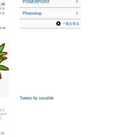
POWERPOINT
た織
ラス
Photoshop
ラス
一覧を見る
8.45
Tweets by sozailab
うご
イメー
す。
.75