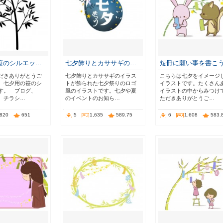
笹のシルエッ…
七夕飾りとカササギの…
短冊に願い事を書こ
だきありがとうご
七夕飾りとカササギのイラス
こちらは七夕をイメージ
 七夕用の笹のシ
トが飾られた七夕祭りのロゴ
イラストです。たくさん
す。 ブログ、
風のイラストです。七夕や夏
イラストの中からみつけ
画、チラシ…
のイベントのお知ら…
ただきありがとうご…
,820
651
5
1,635
589.75
6
1,608
583.