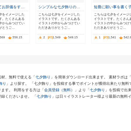
てお辞儀をす…
シンプルな七夕飾りの…
短冊に願い事を書く
夕をイメージした
こちらは七夕をイメージした
こちらは七夕をイメージ
す。たくさんある
イラストです。たくさんある
イラストです。たくさん
中からみつけてい
イラストの中からみつけてい
イラストの中からみつけ
がとうご…
ただきありがとうご…
ただきありがとうご…
,569
556.15
2
1,549
549.15
1
1,541
542.
素材、無料で使える「
七夕飾り
」を簡単ダウンロード出来ます。 素材ラボは
飾り
」より探す。 「七夕飾り」を投稿する事でポイントが獲得出来たり無料
ます。 利用をする方は「
会員登録（無料）
」より「
七夕飾り
」を投稿で出
登録くださいませ。 「
七夕飾り
」は日々イラストレーター様より最新の無料