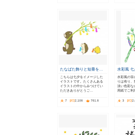
たなばた飾りと短冊を…
水彩風 
こちらは七夕をイメージした
水彩風の笹
イラストです。たくさんある
りは有り、
イラストの中からみつけてい
淡い色彩な
ただきありがとうご…
用紙でご利
7
2,106
761.6
3
2