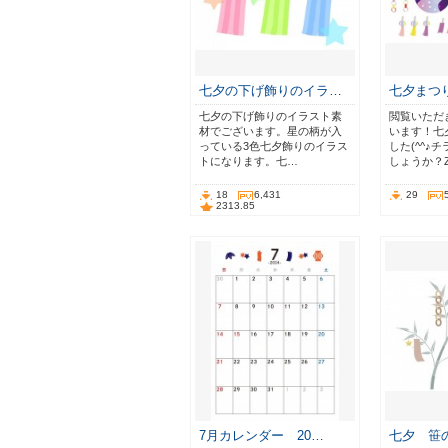
七夕の下げ飾りのイラ…
七夕まつ
七夕の下げ飾りのイラスト素
閲覧いただ
材でございます。星の柄が入
います！七
っている3色七夕飾りのイラス
した(^^♪
トになります。七…
しょうか？
18
6,431
29
2313.85
7月カレンダー 20…
七夕 笹