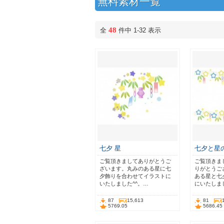
無料素材一覧
48
全
件中 1-32 表示
七夕 星
七夕と星
ご覧頂きましてありがとうご
ご覧頂きま
ざいます。丸みのある星に七
りがとうご
夕飾りを合わせてイラストに
ある星と七
いたしました^^。…
にいたしまし
87
15,613
81
5769.05
5686.45