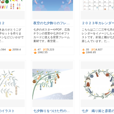
り２
夜空の七夕飾りのフレ…
２０２３年カレンダ
きありがとうござ
七夕のポスターやPOP、広告
こちらは二〇二三年七月
夕セットを作りま
チラシの背景や七夕のギフト
レンダーをイメージした
チラシなどにいかがで
カードに使える背景フレーム
ストです。針鼠と雛が七
Z…
素材です。夜空星…
楽しんでいます。た…
5,594
2059.4
47
5,223
35
4,927
1992.55
1846.95
のイラスト
七夕飾りをつけた竹の…
七夕 織り姫と彦星