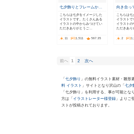
七夕飾りとフレームか…
向き合っ
こちらは七夕をイメージした
こちらは七
イラストです。たくさんある
イラストで
イラストの中からみつけてい
イラストの
ただきありがとうご…
ただきあり
11
1,511
567.35
2
1
前へ
1
2
次へ
「
七夕飾り
」の無料イラスト素材・雛形
料 イラスト
」サイトとなり沢山の「
七夕
「七夕飾り」を利用する、事が可能となり
方は「
イラストレーター様登録
」よりご
ストが投稿されております。