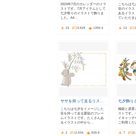
2024年7月のカレンダーのイラ
こちらは七
ストです。7月アイテムとして
笹のイラス
七夕祭りのイラストで飾りま
あるイラス
した。A4…
ていただき
23
3,628
1350.3
13
ササを持って走るリス…
七夕飾り
こちらは七夕をイメージした
織姫と彦星
笹を持って走る栗鼠のフレー
ストです。
ムイラストです。たくさんあ
イキャッチ
るイラストの中から…
ご利用くだ
2
2,634
928.9
7
2