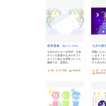
背景透過、白バックの…
七夕の夜
七夕のポスターやPOP、広告
閲覧いただ
チラシの背景や七夕のギフト
います！キ
カードに使える背景フレーム
夜空のイラ
素材です。背景白…
(^^♪天の
61
7,706
2910.6
27
2579.15