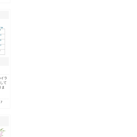
のイラ
として
りま
.7