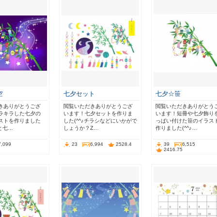
空
七夕セット
七夕☆笹
きありがとうござ
閲覧いただきありがとうござ
閲覧いただきありがとう
ラキラした七夕の
います！七夕セットを作りま
います！短冊や七夕飾り
ストを作りました
した(^^♪チラシなどにいかがで
っぱい付けた笹のイラス
川と七…
しょうか？Z…
作りました(^^♪…
7,099
23
6,994
2528.4
39
6,515
2416.75