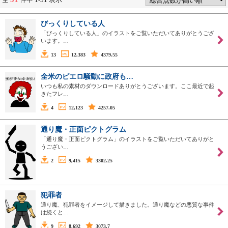
びっくりしている人
「びっくりしている人」のイラストをご覧いただいてありがとうござ
います。…
13
12,383
4379.55
全米のピエロ騒動に政府も…
いつも私の素材のダウンロードありがとうございます。ここ最近で起
きたフレ…
4
12,123
4257.05
通り魔・正面ピクトグラム
「通り魔・正面ピクトグラム」のイラストをご覧いただいてありがと
うござい…
2
9,415
3302.25
犯罪者
通り魔、犯罪者をイメージして描きました。通り魔などの悪質な事件
は続くと…
9
8,692
3073.7