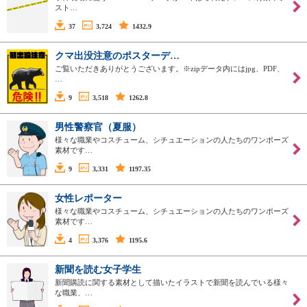
スト…
37
3,724
1432.9
クマ出没注意のポスターデ…
ご覧いただきありがとうございます。※zipデータ内にはjpg、PDF、
…
9
3,518
1262.8
男性警察官（夏服）
様々な職業やコスチューム、シチュエーションの人たちのワンポーズ
素材です…
9
3,331
1197.35
女性レポーター
様々な職業やコスチューム、シチュエーションの人たちのワンポーズ
素材です…
4
3,376
1195.6
新聞を読む女子学生
新聞購読に関する素材として描いたイラストで新聞を読んでいる様々
な職業、…