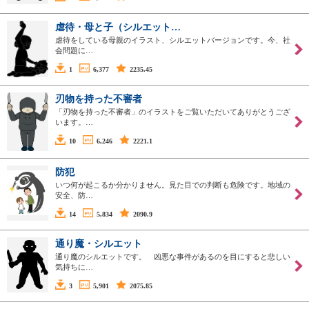
虐待・母と子（シルエット…
虐待をしている母親のイラスト、シルエットバージョンです。今、社
会問題に…
1
6,377
2235.45
刃物を持った不審者
「刃物を持った不審者」のイラストをご覧いただいてありがとうござ
います。…
10
6,246
2221.1
防犯
いつ何が起こるか分かりません。見た目での判断も危険です。地域の
安全、防…
14
5,834
2090.9
通り魔・シルエット
通り魔のシルエットです。 凶悪な事件があるのを目にすると悲しい
気持ちに…
3
5,901
2075.85