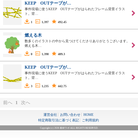
KEEP OUTテープが…
事件現場に使うKEEP OUTテープがはられたフレーム背景イラス
ト。背…
1
1,397
492.45
燃える木
数多くのイラストの中から見つけてくださりありがとうございます。
燃える木…
0
1,398
489.3
KEEP OUTテープが…
事件現場に使うKEEP OUTテープがはられたフレーム背景イラス
ト。背…
3
1,235
442.75
前へ
1
次へ
運営会社
お問い合わせ
HOME
特定商取引法に基づく表記
ご利用規約
Copyright (c) 2026 素材ラボ ALL RIGHTS RESERVED.