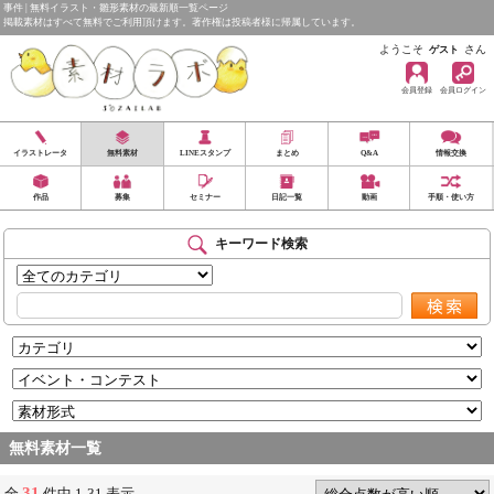
事件 | 無料イラスト・雛形素材の最新順一覧ページ
掲載素材はすべて無料でご利用頂けます。著作権は投稿者様に帰属しています。
ようこそ
さん
ゲスト
会員登録
会員ログイン
イラストレータ
無料素材
LINEスタンプ
まとめ
Q&A
情報交換
作品
募集
セミナー
日記一覧
動画
手順・使い方
キーワード検索
無料素材一覧
31
全
件中 1-31 表示