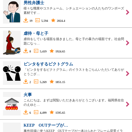
男性弁護士
様々な職業やコスチューム、シチュエーションの人たちのワンポーズ
素材です…
19
5,594
2024.4
虐待・母と子
虐待をしている場面を描きました。母と子の暴力の場面です。社会問
題になっ…
8
5,419
1924.65
ビンタをするピクトグラム
「ビンタをするピクトグラム」のイラストをごらんいただいてありが
とうござ…
2
5,269
1851.15
火事
こんにちは。まずは閲覧いただきありがとうございます。福岡県在住
のえゆと…
6
4,499
1595.65
KEEP OUTテープが…
事件現場に使うKEEP OUTテープが一本はられたフレーム背景イラ