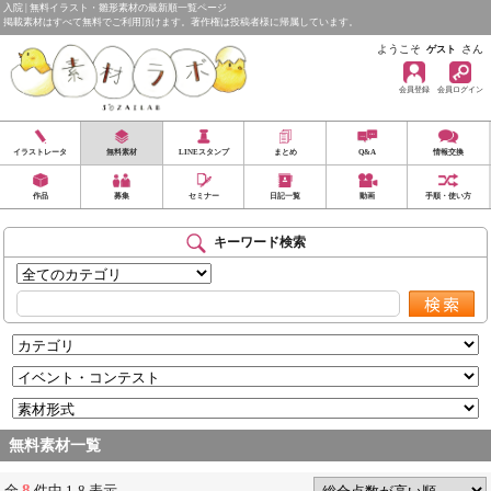
入院 | 無料イラスト・雛形素材の最新順一覧ページ
掲載素材はすべて無料でご利用頂けます。著作権は投稿者様に帰属しています。
ようこそ
さん
ゲスト
会員登録
会員ログイン
イラストレータ
無料素材
LINEスタンプ
まとめ
Q&A
情報交換
作品
募集
セミナー
日記一覧
動画
手順・使い方
キーワード検索
無料素材一覧
8
全
件中 1-8 表示