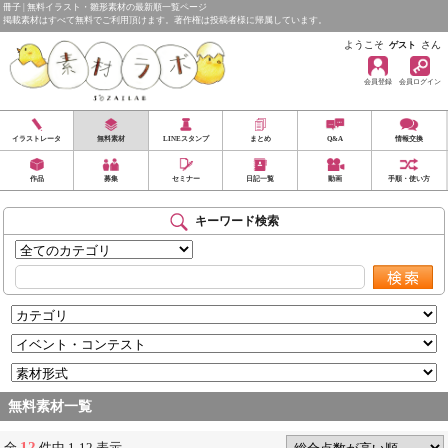
冊子 | 無料イラスト・雛形素材の最新順一覧ページ
掲載素材はすべて無料でご利用頂けます。著作権は投稿者様に帰属しています。
ようこそ
さん
ゲスト
会員登録
会員ログイン
イラストレータ
無料素材
LINEスタンプ
まとめ
Q&A
情報交換
作品
募集
セミナー
日記一覧
動画
手順・使い方
キーワード検索
無料素材一覧
12
全
件中 1-12 表示