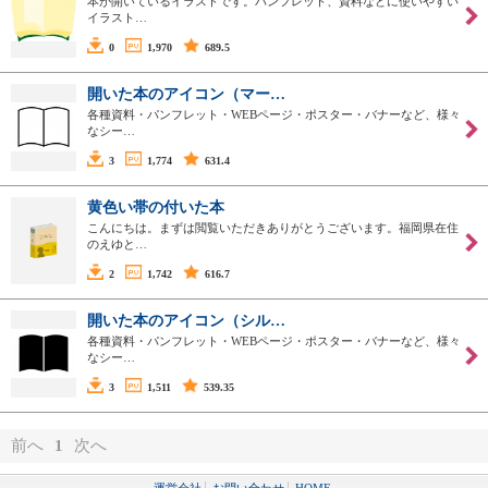
本が開いているイラストです。パンフレット、資料などに使いやすい
イラスト…
0
1,970
689.5
開いた本のアイコン（マー…
各種資料・パンフレット・WEBページ・ポスター・バナーなど、様々
なシー…
3
1,774
631.4
黄色い帯の付いた本
こんにちは。まずは閲覧いただきありがとうございます。福岡県在住
のえゆと…
2
1,742
616.7
開いた本のアイコン（シル…
各種資料・パンフレット・WEBページ・ポスター・バナーなど、様々
なシー…
3
1,511
539.35
前へ
1
次へ