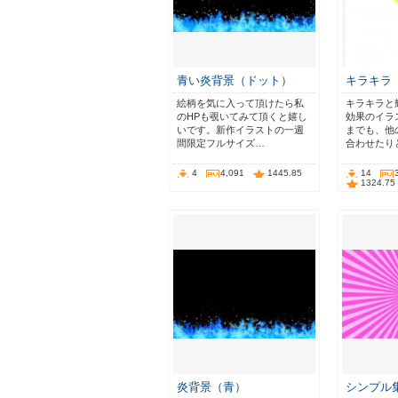
青い炎背景（ドット）
キラキラ
絵柄を気に入って頂けたら私
キラキラと
のHPも覗いてみて頂くと嬉し
効果のイラ
いです。新作イラストの一週
までも、他
間限定フルサイズ…
合わせたり
4
4,091
1445.85
14
1324.75
炎背景（青）
シンプル