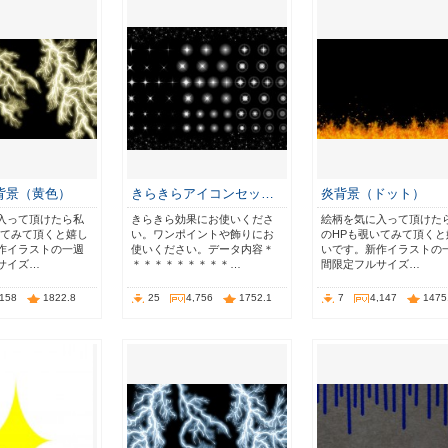
背景（黄色）
きらきらアイコンセッ…
炎背景（ドット）
入って頂けたら私
きらきら効果にお使いくださ
絵柄を気に入って頂けた
いてみて頂くと嬉し
い。ワンポイントや飾りにお
のHPも覗いてみて頂くと
作イラストの一週
使いください。データ内容＊
いです。新作イラストの
サイズ…
＊＊＊＊＊＊＊＊＊…
間限定フルサイズ…
,158
1822.8
25
4,756
1752.1
7
4,147
1475