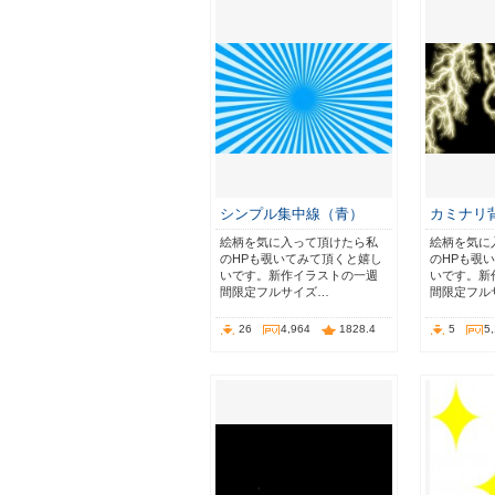
シンプル集中線（青）
カミナリ
絵柄を気に入って頂けたら私
絵柄を気に
のHPも覗いてみて頂くと嬉し
のHPも覗
いです。新作イラストの一週
いです。新
間限定フルサイズ…
間限定フル
26
4,964
1828.4
5
5