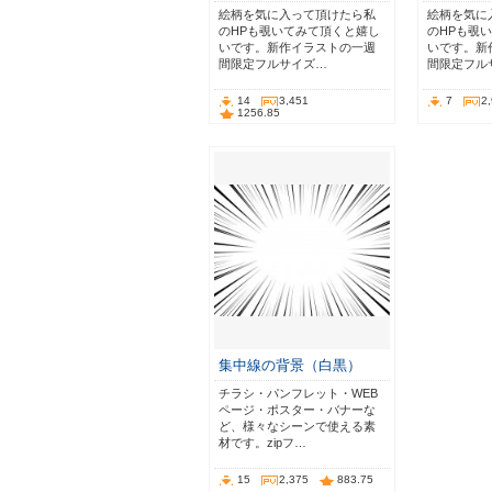
絵柄を気に入って頂けたら私
絵柄を気に
のHPも覗いてみて頂くと嬉し
のHPも覗
いです。新作イラストの一週
いです。新
間限定フルサイズ…
間限定フル
14
3,451
7
2
1256.85
集中線の背景（白黒）
チラシ・パンフレット・WEB
ページ・ポスター・バナーな
ど、様々なシーンで使える素
材です。zipフ…
15
2,375
883.75