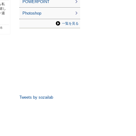
POWERPOINT
ら私
嬉し
Photoshop
一週
一覧を見る
35
Tweets by sozailab