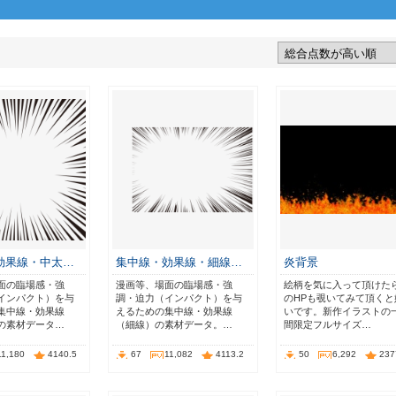
効果線・中太…
集中線・効果線・細線…
炎背景
面の臨場感・強
漫画等、場面の臨場感・強
絵柄を気に入って頂けた
インパクト）を与
調・迫力（インパクト）を与
のHPも覗いてみて頂くと
集中線・効果線
えるための集中線・効果線
いです。新作イラストの
の素材データ…
（細線）の素材データ。…
間限定フルサイズ…
11,180
4140.5
67
11,082
4113.2
50
6,292
237