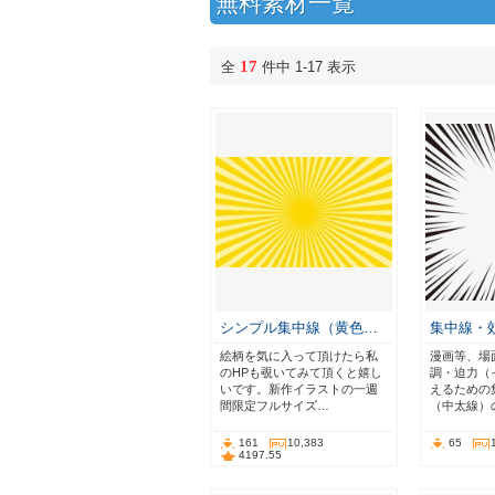
無料素材一覧
17
全
件中 1-17 表示
シンプル集中線（黄色…
集中線・
絵柄を気に入って頂けたら私
漫画等、場
のHPも覗いてみて頂くと嬉し
調・迫力（
いです。新作イラストの一週
えるための
間限定フルサイズ…
（中太線）
161
10,383
65
4197.55