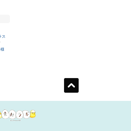
ラス
す
ー様
。