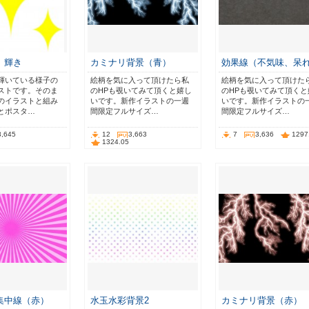
 輝き
カミナリ背景（青）
効果線（不気味、呆
輝いている様子の
絵柄を気に入って頂けたら私
絵柄を気に入って頂けた
ストです。そのま
のHPも覗いてみて頂くと嬉し
のHPも覗いてみて頂くと
のイラストと組み
いです。新作イラストの一週
いです。新作イラストの
とポスタ…
間限定フルサイズ…
間限定フルサイズ…
3,645
12
3,663
7
3,636
1297
1324.05
集中線（赤）
水玉水彩背景2
カミナリ背景（赤）