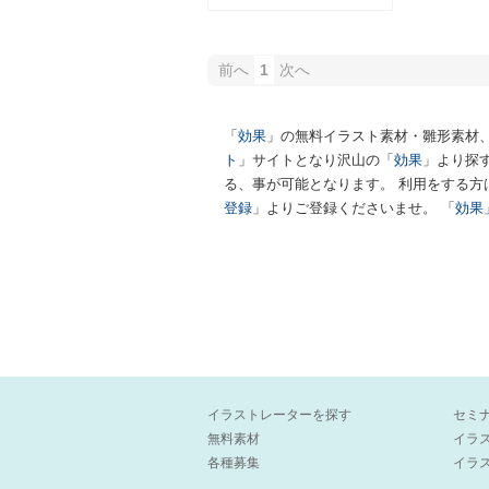
前へ
1
次へ
「
効果
」の無料イラスト素材・雛形素材
ト
」サイトとなり沢山の「
効果
」より探
る、事が可能となります。 利用をする方
登録
」よりご登録くださいませ。 「
効果
イラストレーターを探す
セミ
無料素材
イラ
各種募集
イラ