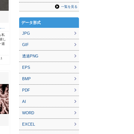
一覧を見る
データ形式
れ…
JPG
ら私
嬉し
一週
GIF
透過PNG
.1
EPS
BMP
PDF
AI
WORD
EXCEL