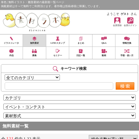
単色 | 無料イラスト・雛形素材の最新順一覧ページ
掲載素材はすべて無料でご利用頂けます。著作権は投稿者様に帰属しています。
ようこそ
さん
ゲスト
会員登録
会員ログイン
イラストレータ
無料素材
LINEスタンプ
まとめ
Q&A
情報交換
作品
募集
セミナー
日記一覧
動画
手順・使い方
キーワード検索
無料素材一覧
121
全
件中 1-32 表示