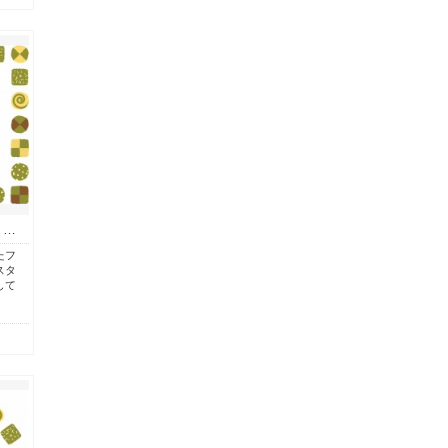
く…
たフ
スタ
して