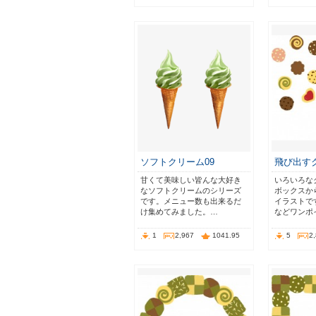
ソフトクリーム09
飛び出す
甘くて美味しい皆んな大好き
いろいろな
なソフトクリームのシリーズ
ボックスか
です。メニュー数も出来るだ
イラストで
け集めてみました。…
などワンポ
1
2,967
1041.95
5
2