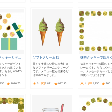
クッキーとギ…
ソフトクリーム11
抹茶クッキーで四角
クッキーがギフト
甘くて美味しい皆んな大好き
抹茶クッキーで縁取りし
らあふれ出ている
なソフトクリームのシリーズ
レームです。ちらしやポ
す。ちらしやWEB
です。メニュー数も出来るだ
ー、メッセージカードと
イント…
け集めてみました。…
お使いいただけます…
,855
1016.75
0
2,821
987.35
1
2,750
966