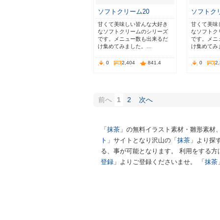
ソフトクリーム20
ソフトク
甘くて美味しい皆んな大好き
甘くて美味
なソフトクリームのシリーズ
なソフトク
です。メニュー数も出来るだ
です。メニ
け集めてみました。…
け集めてみ
0
2,404
841.4
0
2
前へ
1
2
次へ
「
抹茶
」の無料イラスト素材・雛形素材
ト
」サイトとなり沢山の「
抹茶
」より探
る、事が可能となります。 利用をする方
登録
」よりご登録くださいませ。 「
抹茶