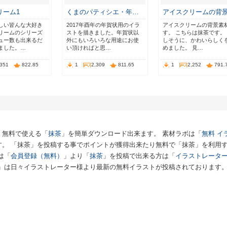
リーム1
くまのパティシエ・年…
アイスクリームの背
しい皆んな大好き
2017年酉年の年賀状用のイラ
アイスクリームの背景素
リームのシリーズ
ストを描きました。年賀状以
す。 こちらは抹茶です。
ュー数も出来るだ
外にもいろいろな用途にお使
しそうに、かわいらしく
ました。…
い頂ければと思…
めました。 見…
,351
822.85
1
2,309
811.65
1
2,252
791.
、無料で使える「
抹茶
」を簡単ダウンロード出来ます。 素材ラボは「
無料 イ
す。 「抹茶」を投稿する事でポイントが獲得出来たり無料で「抹茶」を利用
は「
会員登録（無料）
」より「
抹茶
」を投稿で出来る方は「
イラストレータ
」は日々イラストレーター様より最新の無料イラストが投稿されております