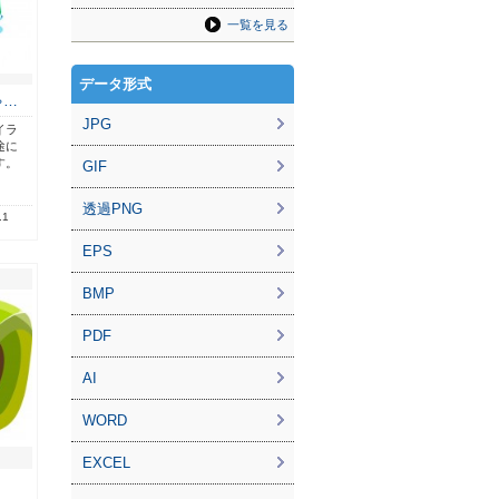
一覧を見る
データ形式
ゃ…
JPG
イラ
途に
す。
GIF
透過PNG
.1
EPS
BMP
PDF
AI
WORD
EXCEL