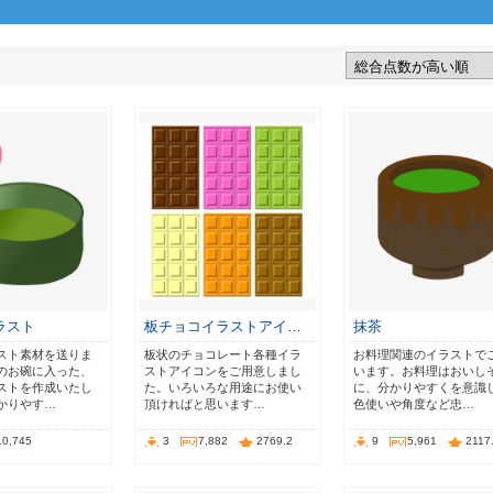
ラスト
板チョコイラストアイ…
抹茶
スト素材を送りま
板状のチョコレート各種イラ
お料理関連のイラストで
のお碗に入った、
ストアイコンをご用意しまし
います。お料理はおいし
ストを作成いたし
た。いろいろな用途にお使い
に、分かりやすくを意識
かりやす…
頂ければと思います…
色使いや角度など忠…
10,745
3
7,882
2769.2
9
5,961
2117