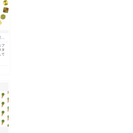
縁…
たフ
スタ
して