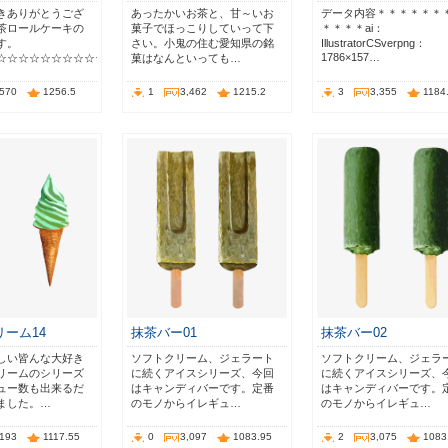
きありがとうござ
あったかいお茶と、甘～いお
データ内容＊＊＊＊＊＊
茶ロールケーキの
菓子でほっこりしていって下
＊＊＊＊ai：
す。
さい。小鬼の住む愛知県の銘
IllustratorCSverpng：
1786×157…
☆☆☆☆☆☆☆☆☆☆…
菓はなんといっても…
,570
1256.5
1
3,462
1215.2
3
3,355
1184
ーム14
抹茶バー01
抹茶バー02
しい皆んな大好き
ソフトクリーム、ジェラート
ソフトクリーム、ジェラ
リームのシリーズ
に続くアイスシリーズ、今回
に続くアイスシリーズ、
ュー数も出来るだ
はキャンディバーです。定番
はキャンディバーです。
ました。…
のモノからイレギュ…
のモノからイレギュ…
,193
1117.55
0
3,097
1083.95
2
3,075
1083