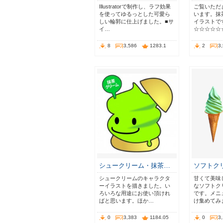
Illustratorで制作し、ラフ効果
ご覧いただ
を使ってゆるっとした可愛ら
います。抹
しい輪郭に仕上げました。■サ
イラストで
イ…
☆☆☆☆☆
8
3,586
1283.1
2
3
シュークリーム・抹茶…
ソフトクリ
シュークリームのキャラクタ
甘くて美味
ーイラストを描きました。い
なソフトク
ろいろな用途にお使い頂けれ
です。メニ
ばと思います。ほか…
け集めてみ
0
3,383
1184.05
0
3