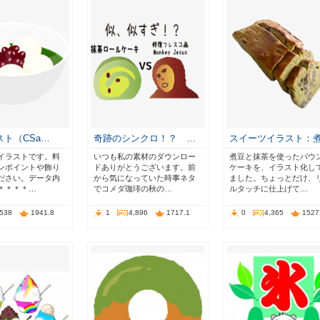
ト（CSa…
奇跡のシンクロ！？ …
スイーツイラスト：
イラストです。料
いつも私の素材のダウンロー
煮豆と抹茶を使ったパウ
ンポイントや飾り
ドありがとうございます。前
ケーキを、イラスト化し
ださい。データ内
から気になっていた時事ネタ
ました。ちょっとだけ、
＊＊＊＊…
でコメダ珈琲の秋の…
ルタッチに仕上げて…
,538
1941.8
1
4,896
1717.1
0
4,365
1527