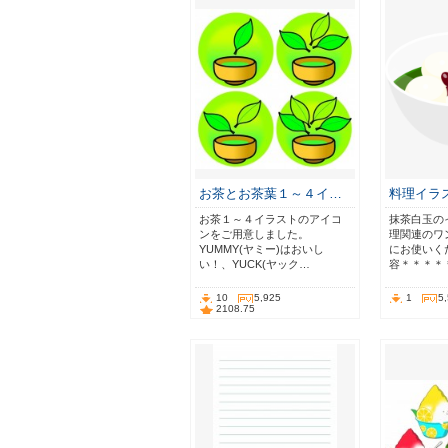
お茶とお茶葉１～４イ…
料理イラス
お茶１～４イラストのアイコ
抹茶白玉の
ンをご用意しました。
理関連のワ
YUMMY(ヤミー)はおいし
にお使いく
い！、YUCK(ヤック…
容＊＊＊＊
10
5,925
1
5
2108.75