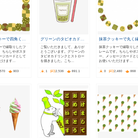
キーで四角く…
グリーンのタピオカド…
抹茶クッキーで丸く
ーで縁取りしたフ
ご覧いただきまして、ありが
抹茶クッキーで縁取りし
。ちらしやポスタ
とうございます。グリーンの
レームです。ちらしやポ
ージカードとして
タピオカドリンクとストロー
ー、メッセージカードと
だけます…
を描きました。こち…
お使いいただけます…
,570
903
1
2,536
891.1
0
2,480
868