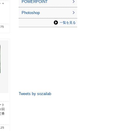
POWERPOINT
＊＊
Photoshop
一覧を見る
.75
Tweets by sozailab
ート
今回
定番
.25