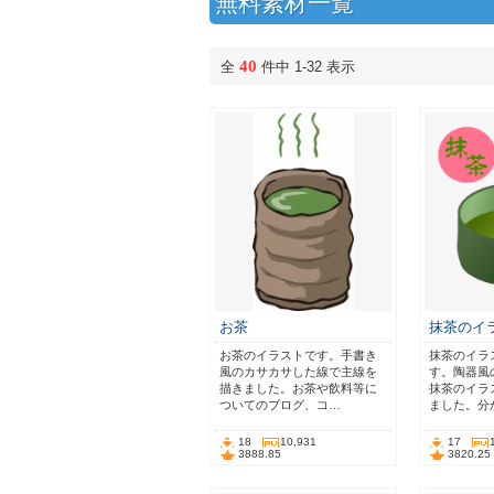
無料素材一覧
40
全
件中 1-32 表示
お茶
抹茶のイ
お茶のイラストです。手書き
抹茶のイラ
風のカサカサした線で主線を
す。陶器風
描きました。お茶や飲料等に
抹茶のイラ
ついてのブログ、コ…
ました。分
18
10,931
17
3888.85
3820.25