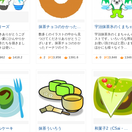
りーズ
抹茶チョコのかかった…
宇治抹茶氷のくまち
きありがとうござ
数多くのイラストの中から見
宇治抹茶氷のくまちゃん
い夏にひんやりか
つけてくださりありがとうご
ストです。いろいろな用
氷たちを描きまし
ざいます。抹茶チョコのかか
お使い頂ければと思いま
トは使い…
ったドーナツのイラ…
ほかにも様々なイラ…
,962
1418.2
2
3,956
1391.6
0
3,846
1346
ルケーキ
抹茶ういろう
和菓子2（CSai・…