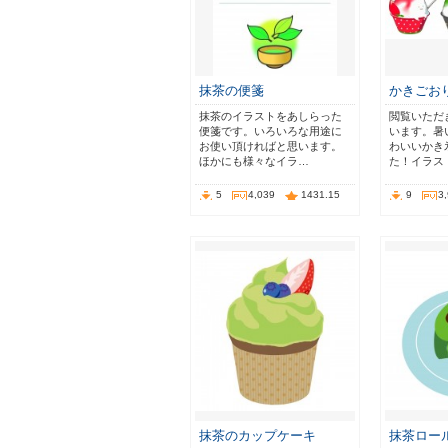
抹茶の便箋
かきごお
抹茶のイラストをあしらった
閲覧いただ
便箋です。いろいろな用途に
います。暑
お使い頂ければと思います。
わいいかき
ほかにも様々なイラ…
た！イラス
5
4,039
1431.15
9
3
抹茶のカップケーキ
抹茶ロー