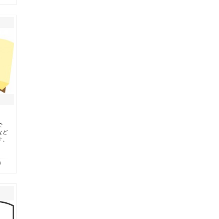
で
など
す。
8