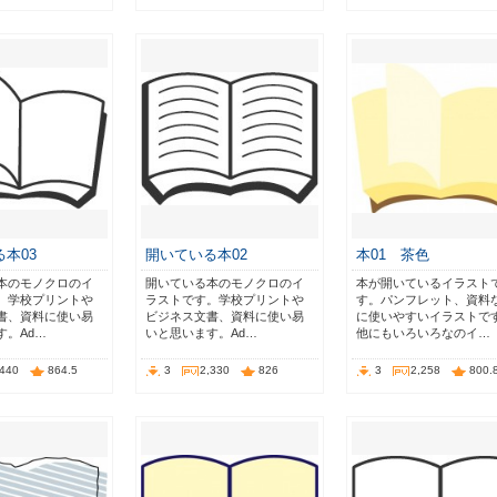
本03
開いている本02
本01 茶色
本のモノクロのイ
開いている本のモノクロのイ
本が開いているイラスト
。学校プリントや
ラストです。学校プリントや
す。パンフレット、資料
書、資料に使い易
ビジネス文書、資料に使い易
に使いやすいイラストで
す。Ad…
いと思います。Ad…
他にもいろいろなのイ…
,440
864.5
3
2,330
826
3
2,258
800.