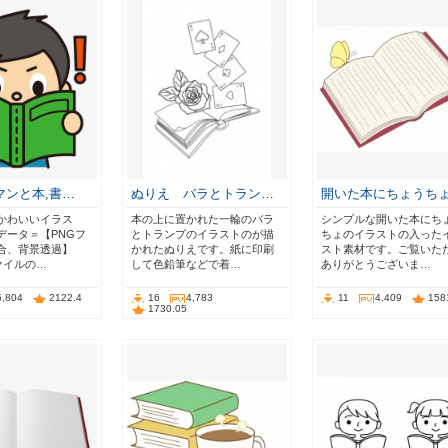
マンと本,書…
ぬりえ バラとトラン…
開いた本にちょうち
かわいいイラス
本の上に置かれた一輪のバラ
シンプルな開いた本にち
データ＝【PNGフ
とトランプのイラストのが描
ちょのイラストの入った
合、背景透過】
かれたぬりえです。紙に印刷
スト素材です。ご覧いた
ァイルの…
して色鉛筆などで着…
ありがとうございま…
5,804
2122.4
16
4,783
11
4,409
158
1730.05