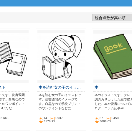
スト
本を読む女の子のイラ…
本
トです。読書週間
本を読む女の子のイラストで
本のイラストです。クレ
です。白黒なので
す。読書週間のイメージで
調のカサカサした線で描
トのワンポイント
す。白黒なので学校プリント
した。本や読書について
いいただ…
のワンポイントなどに…
ログ、コラム記事や…
16,663
14
8,937
37
8,453
3176.95
3088.05