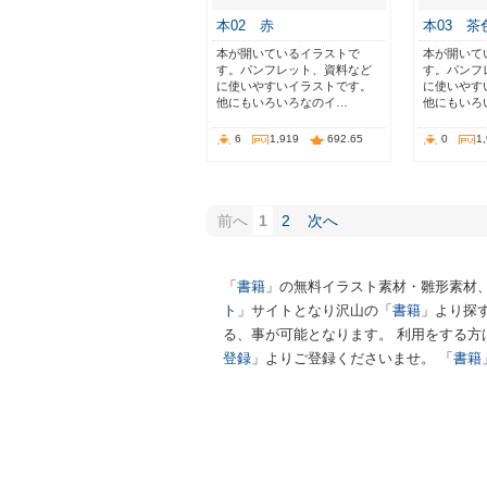
本02 赤
本03 茶
本が開いているイラストで
本が開いて
す。パンフレット、資料など
す。パンフ
に使いやすいイラストです。
に使いやす
他にもいろいろなのイ…
他にもいろ
6
1,919
692.65
0
1
前へ
1
2
次へ
「
書籍
」の無料イラスト素材・雛形素材
ト
」サイトとなり沢山の「
書籍
」より探
る、事が可能となります。 利用をする方
登録
」よりご登録くださいませ。 「
書籍