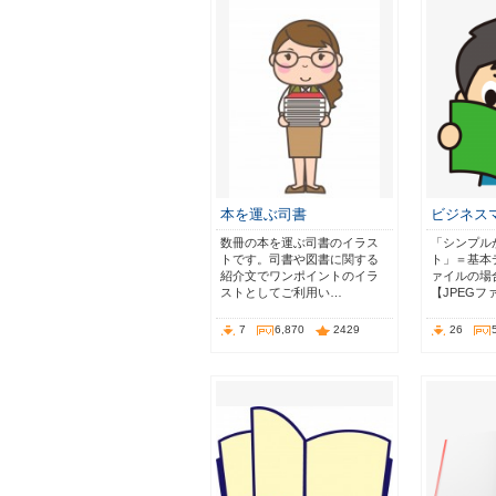
本を運ぶ司書
ビジネス
数冊の本を運ぶ司書のイラス
「シンプル
トです。司書や図書に関する
ト」＝基本
紹介文でワンポイントのイラ
ァイルの場
ストとしてご利用い…
【JPEGフ
7
6,870
2429
26