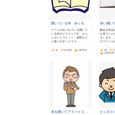
開いている本 めくれ…
赤い開い
ページがめくれている開いて
数ある作品
いる本のイラストです。ちら
を見ていた
しやパンフレット、資料など
ざいます。
に使いやすいイラス…
のファイル
11
4,118
1479.8
15
1230.95
本を開いてアドバイス…
ビジネス