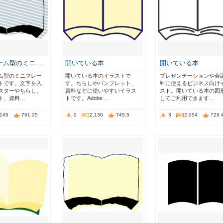
ーム型のミニ…
開いている本
開いている本
ム型のミニフレー
開いている本のイラストで
プレゼンテーションや会
トです。文字を入
す。ちらしやパンフレット、
料に使えるビジネス向け
スターやちらし、
資料などに使いやすいイラス
スト。開いている本の図
ト、資料…
トです。Adobe …
してご利用できます…
,145
761.25
0
2,130
745.5
3
2,054
729.