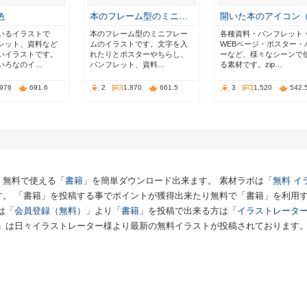
色
本のフレーム型のミニ…
開いた本のアイコン
いるイラストで
本のフレーム型のミニフレー
各種資料・パンフレット
レット、資料など
ムのイラストです。文字を入
WEBページ・ポスター・
いイラストです。
れたりとポスターやちらし、
ーなど、様々なシーンで
いろなのイ…
パンフレット、資料…
る素材です。zip…
,976
691.6
2
1,870
661.5
3
1,520
542.
、無料で使える「
書籍
」を簡単ダウンロード出来ます。 素材ラボは「
無料 イ
す。 「書籍」を投稿する事でポイントが獲得出来たり無料で「書籍」を利用
は「
会員登録（無料）
」より「
書籍
」を投稿で出来る方は「
イラストレータ
」は日々イラストレーター様より最新の無料イラストが投稿されております