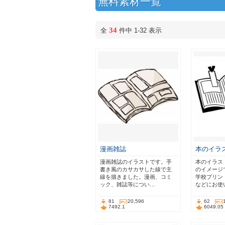
無料素材一覧
34
全
件中 1-32 表示
漫画雑誌
本のイラ
漫画雑誌のイラストです。手
本のイラス
書き風のカサカサした線で主
のイメージ
線を描きました。漫画、コミ
学校プリン
ック、雑誌等につい…
などにお使
81
20,596
62
7492.1
6049.05