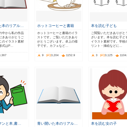
た本のリアル…
ホットコーヒーと書籍
本を読む子ども
の中から私の作品
ホットコーヒーと書籍のイラ
ご閲覧いただきありがと
だきありがとうご
ストです。ご覧いただきあり
ざいます。本を読む子ど
このイラスト素材
がとうございます。卓上の様
イラスト素材です。学校
形式はP…
子です。カフェなど…
リント・挿絵などに…
3,367
9
3,204
1152.9
3
3,125
1104
マンと本,書…
青い開いた本のリアル…
本を読む女の子