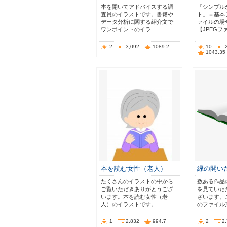
本を開いてアドバイスする調
「シンプル
査員のイラストです。書籍や
ト」＝基本
データ分析に関する紹介文で
ァイルの場
ワンポイントのイラ…
【JPEGフ
2
3,092
1089.2
10
1043.35
本を読む女性（老人）
緑の開い
たくさんのイラストの中から
数ある作品
ご覧いただきありがとうござ
を見ていた
います。本を読む女性（老
ざいます。
人）のイラストです。…
のファイル
1
2,832
994.7
2
2