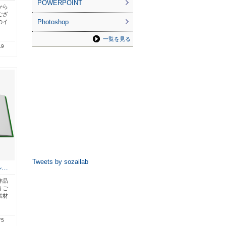
POWERPOINT
から
ござ
Photoshop
のイ
一覧を見る
.9
Tweets by sozailab
ル…
作品
うご
素材
75