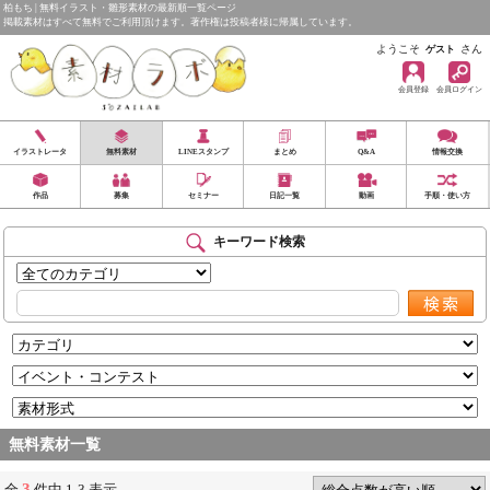
柏もち | 無料イラスト・雛形素材の最新順一覧ページ
掲載素材はすべて無料でご利用頂けます。著作権は投稿者様に帰属しています。
ようこそ
さん
ゲスト
会員登録
会員ログイン
イラストレータ
無料素材
LINEスタンプ
まとめ
Q&A
情報交換
作品
募集
セミナー
日記一覧
動画
手順・使い方
キーワード検索
無料素材一覧
3
全
件中 1-3 表示