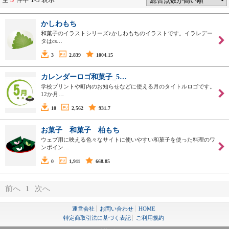
かしわもち
和菓子のイラストシリーズ♪かしわもちのイラストです。イラレデー
タはcs…
3
2,839
1004.15
カレンダーロゴ和菓子_5…
学校プリントや町内のお知らせなどに使える月のタイトルロゴです。
12か月…
10
2,562
931.7
お菓子 和菓子 柏もち
ウェブ用に映える色々なサイトに使いやすい和菓子を使った料理のワ
ンポイン…
0
1,911
668.85
前へ
1
次へ
運営会社
お問い合わせ
HOME
特定商取引法に基づく表記
ご利用規約