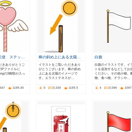
天使 ステッ…
棒の斜め上にある太陽…
白旗
だきありがとうご
イラストをご覧いただきあり
白旗のイラストです。イ
IPファイルに
がとうございます。棒の斜め
トを追加するなどしてお
・pngの3種類が入っ
上にある太陽のイメージで
ください。その他小物、
す。エラストテネスが…
物、食べ物、チラシや…
,347
1185.45
0
3,330
1165.5
4
3,096
1097