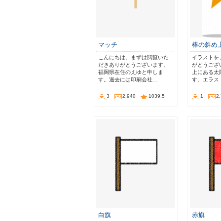
マッチ
棒の斜め
こんにちは。まずは閲覧いた
イラストを
だきありがとうございます。
がとうござ
福岡県在住のえゆと申しま
上にある太
す。過去には印刷会社…
す。エラス
3
2,940
1039.5
1
2
白旗
赤旗