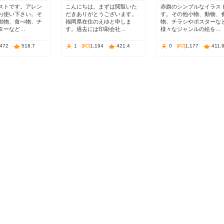
ストです。アレン
こんにちは。まずは閲覧いた
赤旗のシンプルなイラス
お使い下さい。そ
だきありがとうございます。
す。その他小物、動物、
動物、食べ物、チ
福岡県在住のえゆと申しま
物、チラシやポスターな
ターなど…
す。過去には印刷会社…
様々なジャンルの絵を…
,472
518.7
1
1,194
421.4
0
1,177
411.