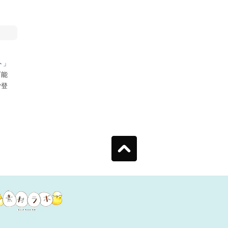
ト
」
可能
ご登