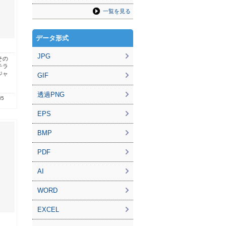
一覧を見る
データ形式
JPG
その
チラ
ジャ
GIF
透過PNG
85
EPS
BMP
PDF
AI
WORD
EXCEL