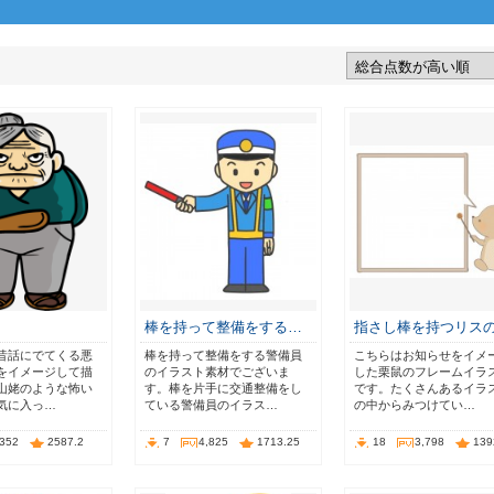
棒を持って整備をする…
指さし棒を持つリス
昔話にでてくる悪
棒を持って整備をする警備員
こちらはお知らせをイメ
をイメージして描
のイラスト素材でございま
した栗鼠のフレームイラ
山姥のような怖い
す。棒を片手に交通整備をし
です。たくさんあるイラ
気に入っ…
ている警備員のイラス…
の中からみつけてい…
,352
2587.2
7
4,825
1713.25
18
3,798
139