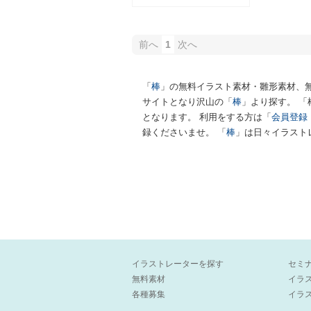
前へ
1
次へ
「
棒
」の無料イラスト素材・雛形素材、
サイトとなり沢山の「
棒
」より探す。 
となります。 利用をする方は「
会員登録
録くださいませ。 「
棒
」は日々イラスト
イラストレーターを探す
セミ
無料素材
イラ
各種募集
イラ