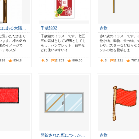
上にある太陽…
千歳飴02
赤旗
ご覧いただきあり
千歳飴のイラストです。七五
赤い旗のイラストです。
います。棒の斜め
三の素材としてWEBとしてち
他小物、動物、食べ物、
陽のイメージで
らし、パンフレット、資料な
シやポスターなど様々な
トテネスが…
どに使いやすいイ…
ンルの絵を投稿しま…
,718
954.8
5
2,253
806.05
3
2,221
787.
開錠された窓につっか…
赤旗