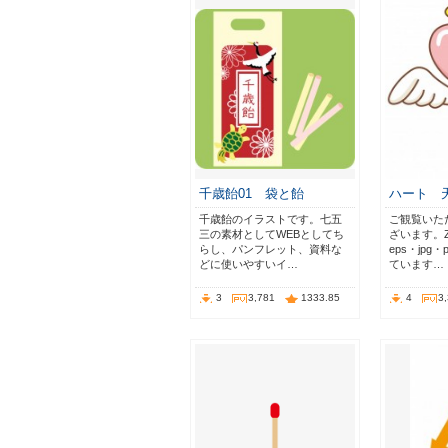
千歳飴01 袋と飴
ハート 
千歳飴のイラストです。七五
ご観覧いた
三の素材としてWEBとしてち
ざいます。Z
らし、パンフレット、資料な
eps・jpg
どに使いやすいイ…
ています…
3
3,781
1333.85
4
3