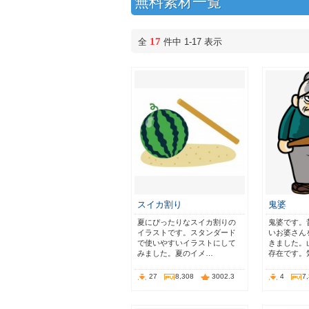
無料素材一覧
17
全
件中 1-17 表示
スイカ割り
鬼婆
夏にぴったりなスイカ割りの
鬼婆です。
イラストです。スタンダード
いお婆さん
で使いやすいイラストにして
きました。
みました。夏のイメ…
存在です。
27
8,308
3002.3
4
7