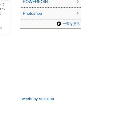
POWERPOINT
トで
食べ
Photoshop
ど
一覧を見る
95
Tweets by sozailab