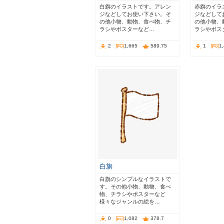
白旗のイラストです。アレン
赤旗のイラ
ジなどしてお使い下さい。そ
ジなどして
の他小物、動物、食べ物、チ
の他小物、
ラシやポスターなど…
ラシやポス
2
1,665
589.75
1
1
白旗
白旗のシンプルなイラストで
す。その他小物、動物、食べ
物、チラシやポスターなど
様々なジャンルの絵を…
0
1,082
378.7