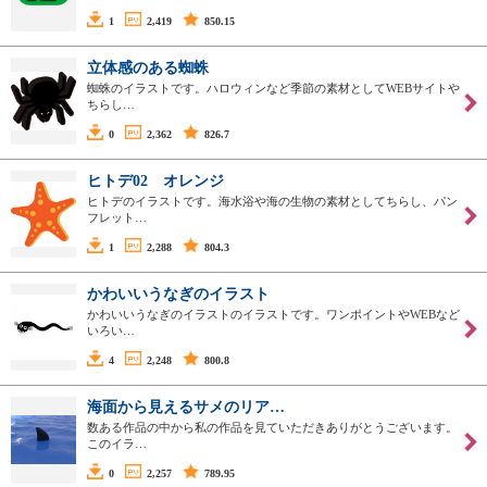
1
2,419
850.15
立体感のある蜘蛛
蜘蛛のイラストです。ハロウィンなど季節の素材としてWEBサイトや
ちらし…
0
2,362
826.7
ヒトデ02 オレンジ
ヒトデのイラストです。海水浴や海の生物の素材としてちらし、パン
フレット…
1
2,288
804.3
かわいいうなぎのイラスト
かわいいうなぎのイラストのイラストです。ワンポイントやWEBなど
いろい…
4
2,248
800.8
海面から見えるサメのリア…
数ある作品の中から私の作品を見ていただきありがとうございます。
このイラ…
0
2,257
789.95