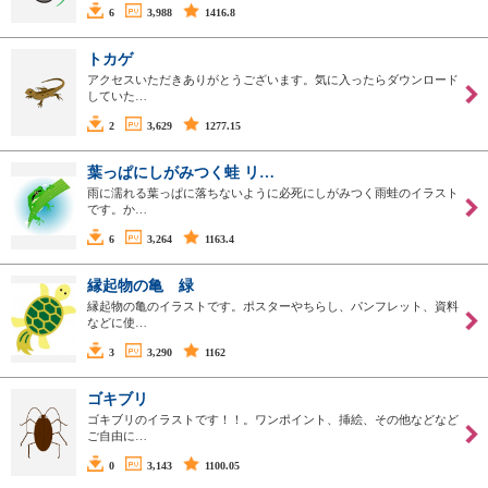
6
3,988
1416.8
トカゲ
アクセスいただきありがとうございます。気に入ったらダウンロード
していた…
2
3,629
1277.15
葉っぱにしがみつく蛙 リ…
雨に濡れる葉っぱに落ちないように必死にしがみつく雨蛙のイラスト
です。か…
6
3,264
1163.4
縁起物の亀 緑
縁起物の亀のイラストです。ポスターやちらし、パンフレット、資料
などに使…
3
3,290
1162
ゴキブリ
ゴキブリのイラストです！！。ワンポイント、挿絵、その他などなど
ご自由に…
0
3,143
1100.05