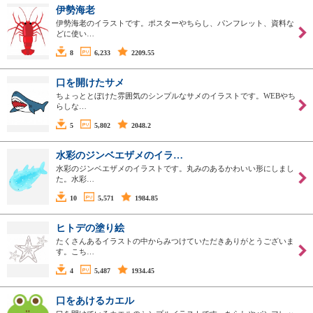
伊勢海老
伊勢海老のイラストです。ポスターやちらし、パンフレット、資料な
どに使い…
8
6,233
2209.55
口を開けたサメ
ちょっととぼけた雰囲気のシンプルなサメのイラストです。WEBやち
らしな…
5
5,802
2048.2
水彩のジンベエザメのイラ…
水彩のジンベエザメのイラストです。丸みのあるかわいい形にしまし
た。水彩…
10
5,571
1984.85
ヒトデの塗り絵
たくさんあるイラストの中からみつけていただきありがとうございま
す。こち…
4
5,487
1934.45
口をあけるカエル