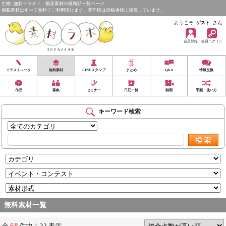
生物 | 無料イラスト・雛形素材の最新順一覧ページ
掲載素材はすべて無料でご利用頂けます。著作権は投稿者様に帰属しています。
ようこそ
さん
ゲスト
会員登録
会員ログイン
イラストレータ
無料素材
LINEスタンプ
まとめ
Q&A
情報交換
作品
募集
セミナー
日記一覧
動画
手順・使い方
キーワード検索
無料素材一覧
68
全
件中 1-32 表示