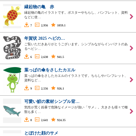
縁起物の亀 赤
縁起物の亀のイラストです。ポスターやちらし、パンフレット、資料
などに使…
7
2,956
1059.1
年賀状 2025 ヘビの…
ご覧いただきありがとうございます。シンプルながらインパクトのあ
るヘビシ…
6
2,630
941.5
葉っぱの傘をさしたカエル
葉っぱの傘をさしたカエルのイラストです。ちらしやパンフレット、
資料など…
9
2,556
926.1
可愛い鮫の素材シンプル背…
気性が荒く凶暴で危険なイメージが強い「サメ」。大きさも様々で種
類も多く…
0
2,641
924.35
とぼけた顔のサメ