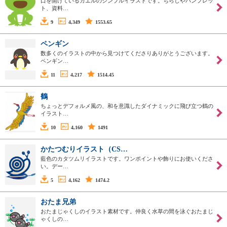
口を開けているカエルのシンプルイラストです。ちらしやパンフレッ
ト、資料…
9
4,349
1553.65
ペンギン
数多くのイラストの中から見つけてくださりありがとうございます。
ペンギン…
11
4,217
1514.45
鶴
ちょっとデフォルメ風の、和を意識したダイナミックに飛び立つ鶴の
イラスト…
10
4,160
1491
かたつむりイラスト（CS…
藍色のカタツムリイラストです。ワンポイントや飾りにお使いくださ
い。デー…
5
4,162
1474.2
おたま兄弟
おたまじゃくしのイラスト素材です。仲良く水草の間を泳ぐおたまじ
ゃくしの…