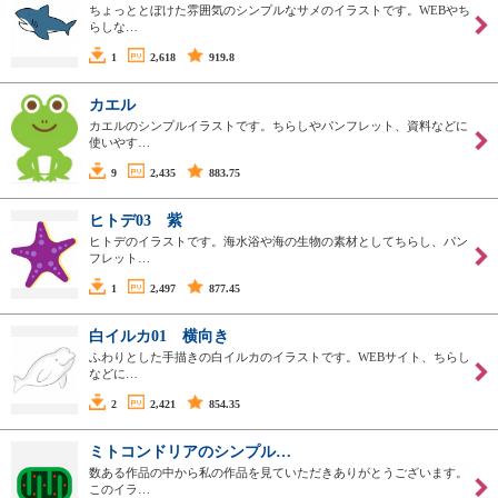
ちょっととぼけた雰囲気のシンプルなサメのイラストです。WEBやち
らしな…
1
2,618
919.8
カエル
カエルのシンプルイラストです。ちらしやパンフレット、資料などに
使いやす…
9
2,435
883.75
ヒトデ03 紫
ヒトデのイラストです。海水浴や海の生物の素材としてちらし、パン
フレット…
1
2,497
877.45
白イルカ01 横向き
ふわりとした手描きの白イルカのイラストです。WEBサイト、ちらし
などに…
2
2,421
854.35
ミトコンドリアのシンプル…
数ある作品の中から私の作品を見ていただきありがとうございます。
このイラ…