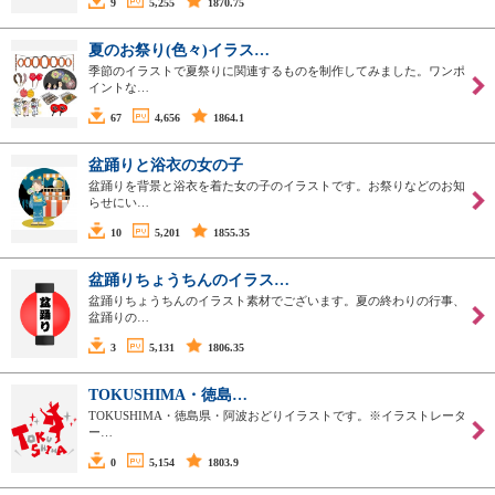
9
5,255
1870.75
夏のお祭り(色々)イラス…
季節のイラストで夏祭りに関連するものを制作してみました。ワンポ
イントな…
67
4,656
1864.1
盆踊りと浴衣の女の子
盆踊りを背景と浴衣を着た女の子のイラストです。お祭りなどのお知
らせにい…
10
5,201
1855.35
盆踊りちょうちんのイラス…
盆踊りちょうちんのイラスト素材でございます。夏の終わりの行事、
盆踊りの…
3
5,131
1806.35
TOKUSHIMA・徳島…
TOKUSHIMA・徳島県・阿波おどりイラストです。※イラストレータ
ー…
0
5,154
1803.9