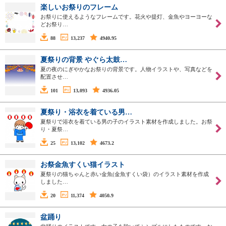
楽しいお祭りのフレーム
お祭りに使えるようなフレームです。花火や提灯、金魚やヨーヨーな
どお祭り…
88
13,237
4940.95
夏祭りの背景 やぐら太鼓…
夏の夜のにぎやかなお祭りの背景です。人物イラストや、写真などを
配置させ…
101
13,093
4936.05
夏祭り・浴衣を着ている男…
夏祭りで浴衣を着ている男の子のイラスト素材を作成しました。お祭
り・夏祭…
25
13,102
4673.2
お祭金魚すくい猫イラスト
夏祭りの猫ちゃんと赤い金魚(金魚すくい袋）のイラスト素材を作成
しました…
20
11,374
4050.9
盆踊り