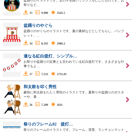
盆踊りのイラストです。女の子を除いてシンプルにしたものです。お
祭りなど…
15
9,980
3545.5
盆踊りのやぐら
盆踊りのやぐらのイラストです。夏の素材などとしてちらし、パンフ
レット、…
34
8,192
2986.2
連なる紅白提灯、シンプル…
お祭りや盆踊りの定番とも言われている紅白提灯です。さまざまな行
事でもよ…
27
7,533
2731.05
和太鼓を叩く男性
豪快に和太鼓をたたく男性のイラストです。夏祭りや盆踊りのポスタ
ーや、暑…
26
7,200
2611
祭りのフレーム02 提灯…
祭りのフレームのイラストです。フレーム、背景、ランチョンマット