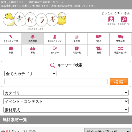
盆踊り | 無料イラスト・雛形素材の最新順一覧ページ
掲載素材はすべて無料でご利用頂けます。著作権は投稿者様に帰属しています。
ようこそ
さん
ゲスト
会員登録
会員ログイン
イラストレータ
無料素材
LINEスタンプ
まとめ
Q&A
情報交換
作品
募集
セミナー
日記一覧
動画
手順・使い方
キーワード検索
無料素材一覧
61
全
件中 1-32 表示