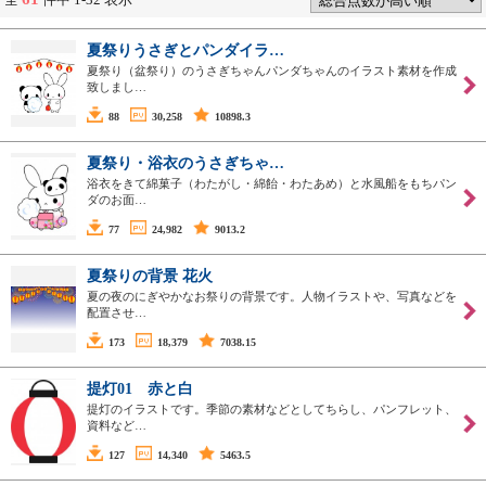
夏祭りうさぎとパンダイラ…
夏祭り（盆祭り）のうさぎちゃんパンダちゃんのイラスト素材を作成
致しまし…
88
30,258
10898.3
夏祭り・浴衣のうさぎちゃ…
浴衣をきて綿菓子（わたがし・綿飴・わたあめ）と水風船をもちパン
ダのお面…
77
24,982
9013.2
夏祭りの背景 花火
夏の夜のにぎやかなお祭りの背景です。人物イラストや、写真などを
配置させ…
173
18,379
7038.15
提灯01 赤と白
提灯のイラストです。季節の素材などとしてちらし、パンフレット、
資料など…
127
14,340
5463.5