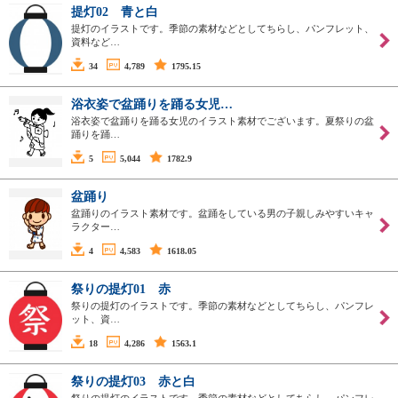
提灯02 青と白
提灯のイラストです。季節の素材などとしてちらし、パンフレット、
資料など…
34
4,789
1795.15
浴衣姿で盆踊りを踊る女児…
浴衣姿で盆踊りを踊る女児のイラスト素材でございます。夏祭りの盆
踊りを踊…
5
5,044
1782.9
盆踊り
盆踊りのイラスト素材です。盆踊をしている男の子親しみやすいキャ
ラクター…
4
4,583
1618.05
祭りの提灯01 赤
祭りの提灯のイラストです。季節の素材などとしてちらし、パンフレ
ット、資…
18
4,286
1563.1
祭りの提灯03 赤と白