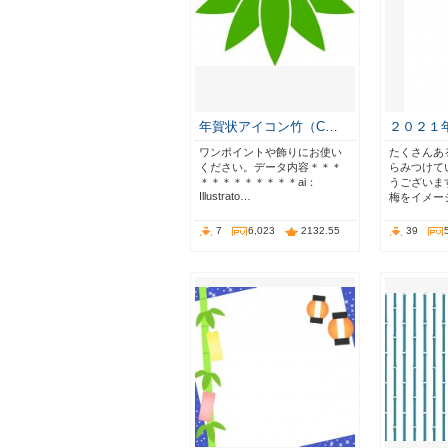
年賀状アイコン竹（C…
２０２１
ワンポイントや飾りにお使い
たくさんあ
ください。データ内容＊＊＊
らみつけて
＊＊＊＊＊＊＊＊＊ai：
うございま
Illustrato…
梅をイメー
7
6,023
2132.55
39