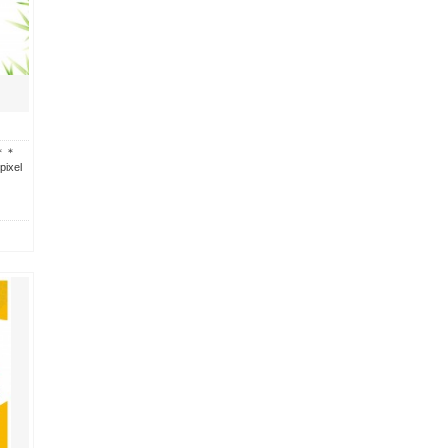
＊＊
ixel