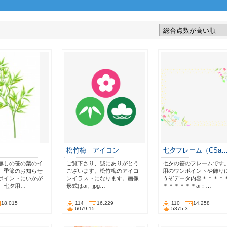
松竹梅 アイコン
七夕フレーム（CSa
無しの笹の葉のイ
ご覧下さり、誠にありがとう
七夕の笹のフレームです
。季節のお知らせ
ございます。松竹梅のアイコ
用のワンポイントや飾り
ポイントにいかが
ンイラストになります。画像
うぞデータ内容＊＊＊＊
。七夕用…
形式はai、jpg…
＊＊＊＊＊＊ai：…
18,015
114
16,229
110
14,258
6079.15
5375.3