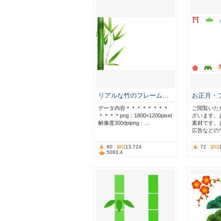
リアルな竹のフレーム…
お正月・
データ内容＊＊＊＊＊＊＊＊
ご閲覧いた
＊＊＊＊png：1800×1200pixel
ざいます。
解像度300dpipng：…
素材です。
広告などの
80
13,724
72
5083.4