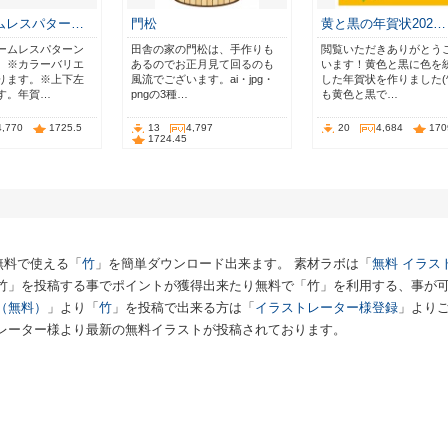
ムレスパター…
門松
黄と黒の年賀状202…
ームレスパターン
田舎の家の門松は、手作りも
閲覧いただきありがとう
。※カラーバリエ
あるのでお正月見て回るのも
います！黄色と黒に色を
ります。※上下左
風流でございます。ai・jpg・
した年賀状を作りました(^
す。年賀…
pngの3種…
も黄色と黒で…
4,770
1725.5
13
4,797
20
4,684
170
1724.45
無料で使える「
竹
」を簡単ダウンロード出来ます。 素材ラボは「
無料 イラス
「竹」を投稿する事でポイントが獲得出来たり無料で「竹」を利用する、事が
（無料）
」より「
竹
」を投稿で出来る方は「
イラストレーター様登録
」より
レーター様より最新の無料イラストが投稿されております。