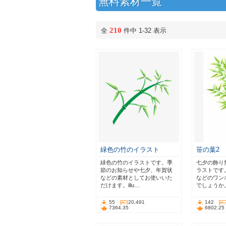
無料素材一覧
210
全
件中 1-32 表示
緑色の竹のイラスト
笹の葉2
緑色の竹のイラストです。季
七夕の飾り
節のお知らせや七夕、年賀状
ラストです
などの素材としてお使いいた
などのワン
だけます。illu…
でしょうか
55
20,491
142
7364.35
6802.25