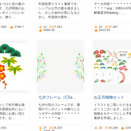
をつけた笹の葉の
年賀状用イラスト素材です。
データ内容＊＊＊＊＊＊
す。七夕関係のお
シンプルな竹の葉を描きまし
＊＊＊＊png：1983×1476p
ンポイントにいか
た。少しの余白が気になると
解像度300dpipng：…
か。飾り…
きに、年賀状や新年…
7,692
2786.7
12
7,561
10
7,397
2688.35
2623.95
七夕フレーム（CSa…
お正月植物セット
として松竹梅を描
七夕の笹のフレームです。夏
イラストをご覧いただき
年賀状以外にもい
用のワンポイントや飾りにど
がごうございます。お正
用途にお使い頂け
うぞデータ内容＊＊＊＊＊＊
植物をモチーフにした手
です。お…
＊＊＊＊＊＊ai：…
素材を作成しました…
6,501
27
6,325
22
6,248
226
2308.25