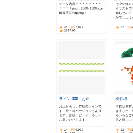
データ内容＊＊＊＊＊＊＊＊
七夕の飾り
＊＊＊＊png：1800×1500pixel
イラストで
解像度300dpipng：…
知らせのワ
がでしょう
41
7,927
27
2917.95
ライン 008 お正…
松竹梅
お正月らしい竹柄のラインで
年賀状素材
す。松・梅バージョンもあり
きました。
ます。皆様、どうぞよろしく
ろいろなご
お願いいたします。…
ると嬉しい
14
6,959
12
2484.65
2317.35