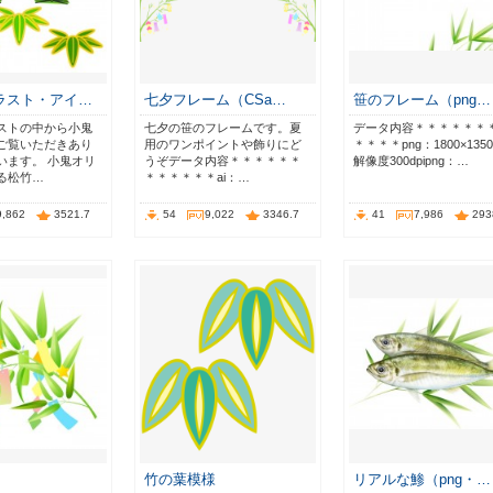
ラスト・アイ…
七夕フレーム（CSa…
笹のフレーム（png…
ストの中から小鬼
七夕の笹のフレームです。夏
データ内容＊＊＊＊＊＊
ご覧いただきあり
用のワンポイントや飾りにど
＊＊＊＊png：1800×1350p
います。 小鬼オリ
うぞデータ内容＊＊＊＊＊＊
解像度300dpipng：…
る松竹…
＊＊＊＊＊＊ai：…
9,862
3521.7
54
9,022
3346.7
41
7,986
293
竹の葉模様
リアルな鯵（png・…