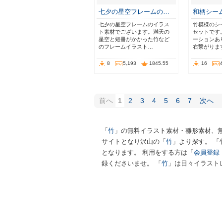
七夕の星空フレームの…
和柄シー
七夕の星空フレームのイラス
竹模様のシ
ト素材でございます。満天の
セットです
星空と短冊がかかった竹など
ーションあ
のフレームイラスト…
右繋がりま
8
5,193
1845.55
16
前へ
1
2
3
4
5
6
7
次へ
「
竹
」の無料イラスト素材・雛形素材、
サイトとなり沢山の「
竹
」より探す。 
となります。 利用をする方は「
会員登録
録くださいませ。 「
竹
」は日々イラスト