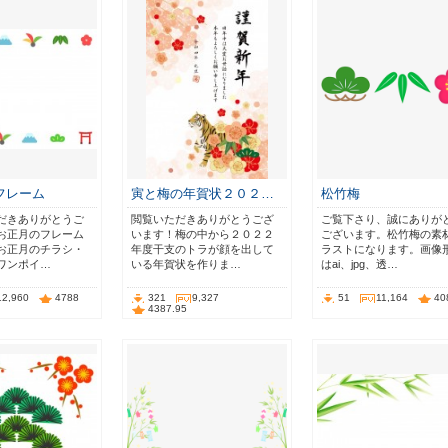
フレーム
寅と梅の年賀状２０２…
松竹梅
だきありがとうご
閲覧いただきありがとうござ
ご覧下さり、誠にありが
お正月のフレーム
います！梅の中から２０２２
ございます。松竹梅の素
お正月のチラシ・
年度干支のトラが顔を出して
ラストになります。画像
ワンポイ…
いる年賀状を作りま…
はai、jpg、透…
12,960
4788
321
9,327
51
11,164
40
4387.95