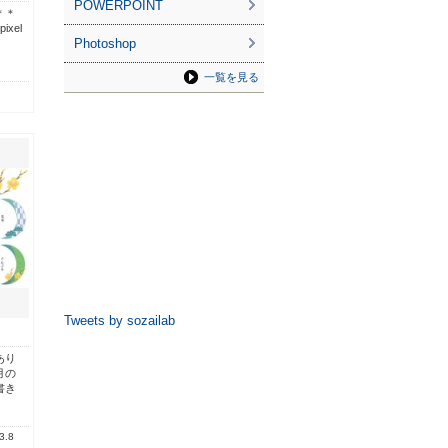
POWERPOINT
＊＊
ixel
Photoshop
一覧を見る
Tweets by sozailab
あり
月の
書き
3.8