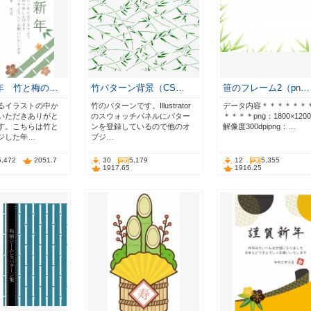
年 竹と梅の…
竹パターン背景（CS…
笹のフレーム2（pn…
るイラストの中か
竹のパターンです。Illustrator
データ内容＊＊＊＊＊＊
いただきありがと
のスウォッチパネルにパター
＊＊＊＊png：1800×1200p
す。こちらは竹と
ンを登録しているので他のオ
解像度300dpipng：…
ジした年…
ブジ…
5,472
2051.7
30
5,179
12
5,355
1917.65
1916.25