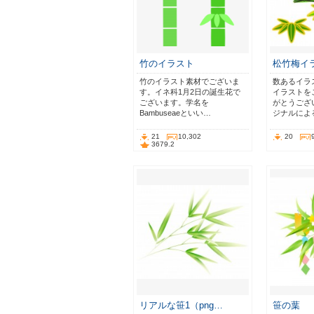
竹のイラスト
松竹梅イ
竹のイラスト素材でございま
数あるイラ
す。イネ科1月2日の誕生花で
イラストを
ございます。学名を
がとうござ
Bambuseaeといい…
ジナルによ
21
10,302
20
3679.2
リアルな笹1（png…
笹の葉