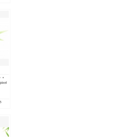
＊＊
ixel
5