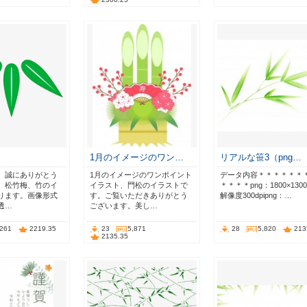
1月のイメージのワン…
リアルな笹3（png…
、誠にありがとう
1月のイメージのワンポイント
データ内容＊＊＊＊＊＊
。松竹梅、竹のイ
イラスト、門松のイラストで
＊＊＊＊png：1800×1300p
ります。画像形式
す。ご覧いただきありがとう
解像度300dpipng：…
、透…
ございます。美し…
,261
2219.35
23
5,871
28
5,820
213
2135.35