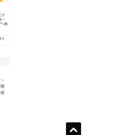
ござ
統一
^♪梅
9.4
ト
」
可能
ご登