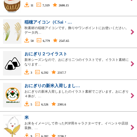
11
7,319
2600.15
稲穂アイコン（CSai・…
秋素材の稲穂アイコンです。飾りやワンポイントにお使いください。
データ内…
50
6,779
2547.65
おにぎり２つイラスト
新米シーズンなので、おにぎり二つのイラストです。イラスト素材に
なります…
3
6,592
2317.7
おにぎりの新米入荷しまし…
おにぎりの新米入荷しましたのイラスト素材でございます。おにぎり
４体が、…
5
6,526
2301.6
米
お米をイメージして作ったPOP用キャラクターです。イベントや店頭
装飾、…
9
6,282
2230.2