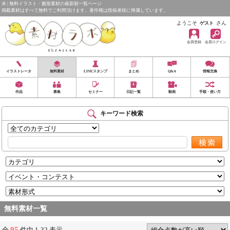
米 | 無料イラスト・雛形素材の最新順一覧ページ
掲載素材はすべて無料でご利用頂けます。著作権は投稿者様に帰属しています。
ようこそ
さん
ゲスト
会員登録
会員ログイン
イラストレータ
無料素材
LINEスタンプ
まとめ
Q&A
情報交換
作品
募集
セミナー
日記一覧
動画
手順・使い方
キーワード検索
無料素材一覧
95
全
件中 1-32 表示