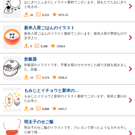
おにぎりとふきだしイラスト素材でございます。指をたてたおにぎり
と吹き出…
41
9,223
3371.55
新米入荷ごはんのイラスト
新米入荷ごはんのイラスト素材でございます。新米入荷の季節なので
文字入り…
9
9,506
3358.6
炊飯器
炊飯器のイラストです。手書き風のカサカサした線で主線を描きまし
た。炊飯…
13
9,374
3326.4
もみじとイチョウと新米の…
もみじとイチョウと新米のイラスト素材でございます。新米と書かれ
たお米と…
19
8,860
3167.5
明太子のせご飯
明太子のせご飯のイラストです。クレヨンで塗ったようなカサカサし
た線で描…