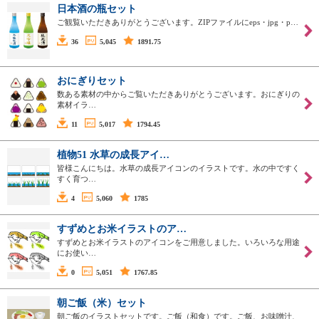
日本酒の瓶セット
ご観覧いただきありがとうございます。ZIPファイルにeps・jpg・p…
36
5,045
1891.75
おにぎりセット
数ある素材の中からご覧いただきありがとうございます。おにぎりの
素材イラ…
11
5,017
1794.45
植物51 水草の成長アイ…
皆様こんにちは。水草の成長アイコンのイラストです。水の中ですく
すく育つ…
4
5,060
1785
すずめとお米イラストのア…
すずめとお米イラストのアイコンをご用意しました。いろいろな用途
にお使い…
0
5,051
1767.85
朝ご飯（米）セット
朝ご飯のイラストセットです。ご飯（和食）です。ご飯、お味噌汁、