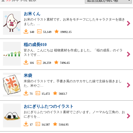
お米くん
お米のイラスト素材です。お米をモチーフにしたキャラクターを描き
ました。…
140
53,149
19092.15
稲の成長010
皆さん、こんにちは 植物素材を作成しました。「稲の成長」のイラ
ストです…
116
20,259
7496.65
米袋
米袋のイラストです。手書き風のカサカサした線で主線を描きまし
た。米やご…
71
15,472
5663.7
おにぎりふたつのイラスト
おにぎりふたつのイラスト素材でございます。ノーマルな三角の、お
にぎりを…
17
14,587
5164.95