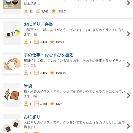
目玉焼き…
12
4,562
1638.7
おにぎり 弁当
ご覧下さり、誠にありがとうございます。おにぎりのイラストになり
ます。画…
2
4,448
1563.8
手の仕事・おむすびを握る
毎日忙しく働いてくれている我々の手。その手の仕事ぶりをイラスト
にしまし…
2
4,405
1548.75
米袋
稲と米袋のイラストです。シンプルで使いやすいイラストになってい
ます。稲…
4
4,180
1477
おにぎり
おにぎりのイラストです。クレヨンで塗ったようなカサカサした線で
描きまし…