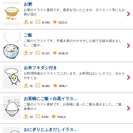
お粥
お粥のイラスト素材です。風邪を引いたときや、ダイエット等にもお
粥が流行…
12
11,944
4222.4
ご飯
ご飯のイラストです。手書き風のカサカサした線で主線を描きまし
た。ご飯や…
27
11,525
4128.25
お米フキダシ付き
お料理関連のイラストでございます。お料理はおいしそうに、分かり
やすくを…
16
10,402
3696.7
お茶碗にご飯＜白黒イラス…
ご飯のイラスト素材です。お茶碗に盛ったご飯を描きました。ご飯・
食事のイ…
19
9,934
3543.4
おにぎりとふきだしイラス…