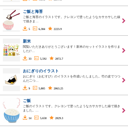
ご飯と海苔
ご飯と海苔のイラストです。クレヨンで塗ったようなカサカサした線
で描きま…
5
6,304
2223.9
新米
閲覧いただきありがとうございます！新米のセットイラストを作りま
した(^…
33
5,592
2072.7
おにぎりのイラスト
おにぎり（おむすび）のイラストを作成いたしました。竹の皮でつつ
んだ二つ…
9
5,805
2063.25
ご飯
ご飯のイラストです。クレヨンで塗ったようなカサカサした線で描き
ました。…
14
5,658
2029.3