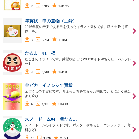
2
3,985
1401.75
年賀状 申の置物（土鈴）…
2016年度の干支である申を使ったイラスト素材です。猿の土鈴（置
物）を…
3
3,714
1310.4
だるま 01 福
だるまのイラストです。縁起物としてWEBサイトやちらし、パンフレ
ット、…
4
3,508
1241.8
金ピカ イノシシ年賀状
金づくしの年賀状です。ちょっと奇をてらった構図で、とにかく縁起
よく金ぴ…
9
3,311
1190.35
スノードーム04 雪だる…
スノードームのイラストです。ポスターやちらし、パンフレット、資
料などに…
16
3,226
1185.1