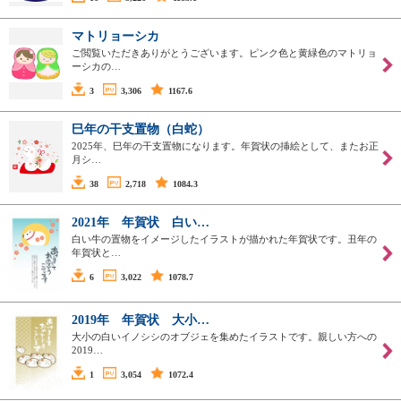
マトリョーシカ
ご閲覧いただきありがとうございます。ピンク色と黄緑色のマトリョ
ーシカの…
3
3,306
1167.6
巳年の干支置物（白蛇）
2025年、巳年の干支置物になります。年賀状の挿絵として、またお正
月シ…
38
2,718
1084.3
2021年 年賀状 白い…
白い牛の置物をイメージしたイラストが描かれた年賀状です。丑年の
年賀状と…
6
3,022
1078.7
2019年 年賀状 大小…
大小の白いイノシシのオブジェを集めたイラストです。親しい方への
2019…
1
3,054
1072.4