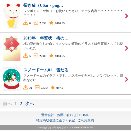
招き猫（CSai・png…
ワンポイントや飾りにお使いください。データ内容＊＊＊＊＊＊＊＊
＊＊＊＊…
6
2,999
1070.65
2019年 年賀状 梅の…
梅の花が飾られた白いイノシシの置物のイラストは年賀状としてお使
いいただ…
5
2,989
1063.65
スノードーム01 雪だる…
スノードームのイラストです。ポスターやちらし、パンフレット、資
料などに…
24
2,582
987.7
前へ
1
2
次へ
運営会社
お問い合わせ
HOME
特定商取引法に基づく表記
ご利用規約
Copyright (c) 2026 素材ラボ ALL RIGHTS RESERVED.