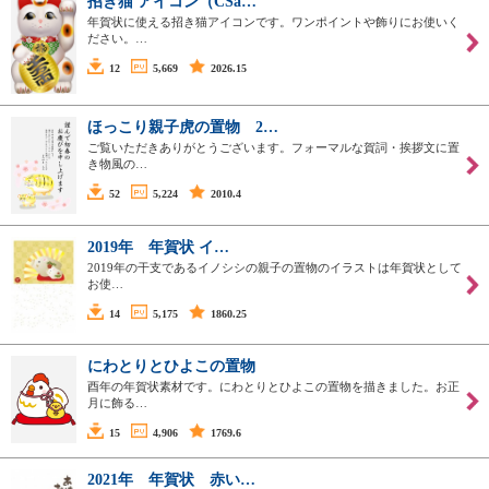
招き猫 アイコン（CSa…
年賀状に使える招き猫アイコンです。ワンポイントや飾りにお使いく
ださい。…
12
5,669
2026.15
ほっこり親子虎の置物 2…
ご覧いただきありがとうございます。フォーマルな賀詞・挨拶文に置
き物風の…
52
5,224
2010.4
2019年 年賀状 イ…
2019年の干支であるイノシシの親子の置物のイラストは年賀状として
お使…
14
5,175
1860.25
にわとりとひよこの置物
酉年の年賀状素材です。にわとりとひよこの置物を描きました。お正
月に飾る…
15
4,906
1769.6
2021年 年賀状 赤い…