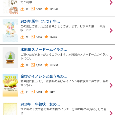
てご利用…
16
3,987
1451.45
2024年辰年（たつ）年…
この度はご覧いただきありがとうございます。ビジネス用 年賀
状 202…
26
3,856
1440.6
水彩風スノードームイラス…
ご覧いただきありがとうございます。水彩風のスノードームのイラス
トになり…
26
3,797
1419.95
金ぴかイノシシと金うちわ…
立体的に仕上げた、置物風の金ぴかイノシシ年賀状第二弾です。金の
大うちわ…
13
3,890
1407
2019年 年賀状 亥の…
2019年の干支である亥の置物のイラストは2019年の年賀状としてお
使…