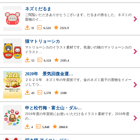
ネズミだるま
ご閲覧いただきありがとうございます。だるまの形をした、ネズミの
置物のイ…
11
6,524
2321.9
猫マトリョーシカ
マトリョーシカのイラスト素材です。色違いの猫のマトリョーシカの
イラスト…
12
6,124
2185.4
2020年 景気回復金運…
２０２０年 ネズミ年の年賀状です。金のネズミ親子の置物をイメー
ジしてつ…
43
5,570
2100
申と松竹梅・富士山・ダル…
2016年度の年賀状にお使いいただけるイラスト素材です。2016年度
の…
4
5,848
2060.8