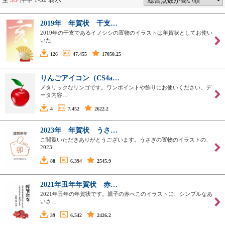
2019年 年賀状 干支…
2019年の干支であるイノシシの置物のイラストは年賀状としてお使い
いた…
126
47,455
17050.25
りんごアイコン（CS4a…
メタリックなリンゴです。ワンポイントや飾りにお使いください。デ
ータ内容…
4
7,452
2622.2
2023年 年賀状 うさ…
ご閲覧いただきありがとうございます。うさぎの置物のイラストの、
2023…
88
6,394
2545.9
2021年丑年年賀状 赤…
2021年丑年の年賀状です。親子の赤べこのイラストに、シンプルなあ
いさ…
39
6,542
2426.2