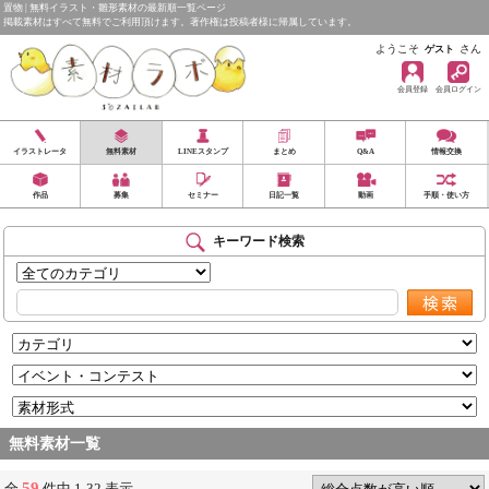
置物 | 無料イラスト・雛形素材の最新順一覧ページ
掲載素材はすべて無料でご利用頂けます。著作権は投稿者様に帰属しています。
ようこそ
さん
ゲスト
会員登録
会員ログイン
イラストレータ
無料素材
LINEスタンプ
まとめ
Q&A
情報交換
作品
募集
セミナー
日記一覧
動画
手順・使い方
キーワード検索
無料素材一覧
59
全
件中 1-32 表示