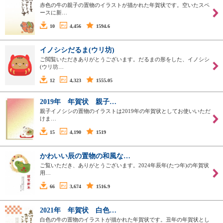
赤色の牛の親子の置物のイラストが描かれた年賀状です。空いたスペ
ースに新…
10
4,456
1594.6
イノシシだるま(ウリ坊)
ご閲覧いただきありがとうございます。だるまの形をした、イノシシ
(ウリ坊…
12
4,323
1555.05
2019年 年賀状 親子…
親子イノシシの置物のイラストは2019年の年賀状としてお使いいただ
けま…
15
4,190
1519
かわいい辰の置物の和風な…
ご覧いただき、ありがとうございます。2024年辰年(たつ年)の年賀状
用…
66
3,674
1516.9
2021年 年賀状 白色…
白色の牛の置物のイラストが描かれた年賀状です。丑年の年賀状とし