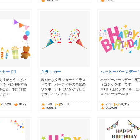
日カード1
クラッカー
ハッピーバースデー
ありがとうござい
賑やかなクラッカーのイラス
ハッピーバースデー！英
ストを何に使用する
トです。パーティ等の告知の
（ゴシック体）です。
さると、制作活動
ワンポイントにいかがでしょ
※zip（圧縮ファイル）に
ります…
うか。ZIPファイ…
ストレーターai/ep…
23,220
8897
140
22,330
232
20,337
8305.5
7929.95