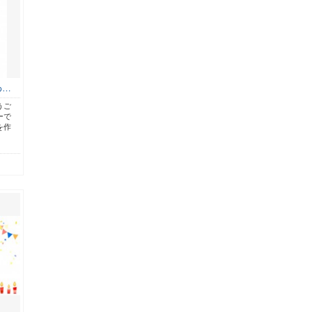
わ…
うご
ーで
を作