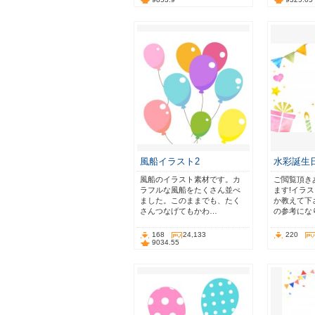
風船イラスト2
水彩誕生
風船のイラスト素材です。カ
ご閲覧頂き
ラフルな風船をたくさん並べ
ます!イラ
ました。このままでも、たく
か教えて下
さんつなげてもかわ…
の参考にな
168
24,133
220
9034.55