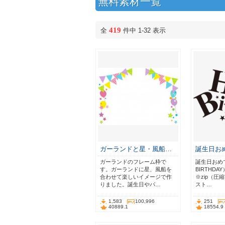
無料素材一覧
419
全
件中 1-32 表示
ガーランドと星・風船…
誕生日お
ガーランドのフレーム枠で
誕生日おめで
す。ガーランドに星、風船を
BIRTHD
合わせて楽しいイメージで作
※zip（圧
りました。誕生日やパ…
スト…
1,583
100,996
251
40889.1
18554.9