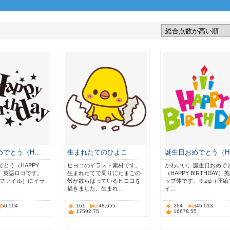
めでとう（H…
生まれたてのひよこ
誕生日おめでとう（H
とう（HAPPY
ヒヨコのイラスト素材です。
かわいい、誕生日おめで
AY）英語ロゴです。
生まれたてで周りにたまごの
（HAPPY BIRTHDAY）
縮ファイル）にイラ
殻が散らばっているヒヨコを
ップ体です。※zip（圧縮
描きました。生まれ…
イ…
50,504
161
48,655
264
45,013
17592.75
16678.55