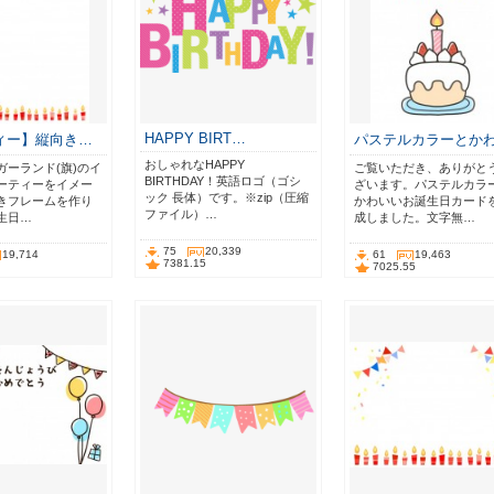
HAPPY BIRT…
ィー】縦向き…
パステルカラーとか
おしゃれなHAPPY
ガーランド(旗)のイ
ご覧いただき、ありがと
BIRTHDAY！英語ロゴ（ゴシ
ーティーをイメー
ざいます。パステルカラ
ック 長体）です。※zip（圧縮
きフレームを作り
かわいいお誕生日カード
ファイル）…
生日…
成しました。文字無…
75
20,339
19,714
61
19,463
7381.15
7025.55