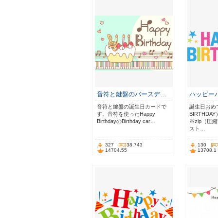
音符と鍵盤のバースデ…
ハッピー
音符と鍵盤の誕生日カードで
誕生日おめで
す。音符を使ったHappy
BIRTHD
BirthdayのBirthday car…
※zip（圧
スト…
327
38,743
130
14704.55
13708.1