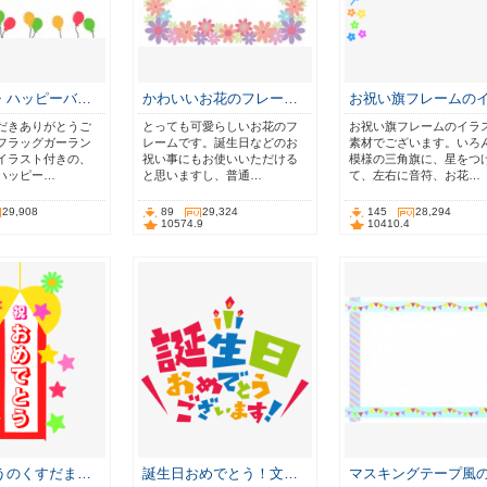
・ハッピーバ…
かわいいお花のフレー…
お祝い旗フレームの
だきありがとうご
とっても可愛らしいお花のフ
お祝い旗フレームのイラ
フラッグガーラン
レームです。誕生日などのお
素材でございます。いろ
イラスト付きの、
祝い事にもお使いいただける
模様の三角旗に、星をつ
ハッピー…
と思いますし、普通…
て、左右に音符、お花…
29,908
89
29,324
145
28,294
10574.9
10410.4
うのくすだま…
誕生日おめでとう！文…
マスキングテープ風