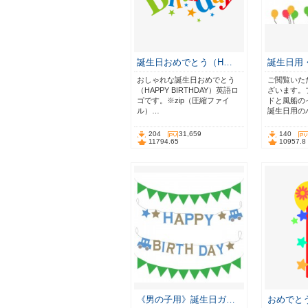
誕生日おめでとう（H…
誕生日用
おしゃれな誕生日おめでとう
ご閲覧いた
（HAPPY BIRTHDAY）英語ロ
ざいます。
ゴです。※zip（圧縮ファイ
ドと風船の
ル）…
誕生日用の
204
31,659
140
11794.65
10957.8
《男の子用》誕生日ガ…
おめでと