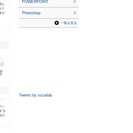
POWERPOINT
囲ん
白ド
Photoshop
様が
一覧を見る
Tweets by sozailab
レ…
ざい
する
動の