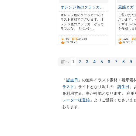
オレンジ色のクラッカ…
風船とガ
オレンジ色のクラッカーのイ
ご覧いただ
ラスト素材でございます。オ
ざいます。
レンジ色のクラッカーからカ
デザインの
ラフルな、リボンや…
を作成しま
69
19,235
121
6973.75
6725.6
前へ
1
2
3
4
5
6
7
8
9
「
誕生日
」の無料イラスト素材・雛形素
ラスト
」サイトとなり沢山の「
誕生日
」
を利用する、事が可能となります。 利用
レーター様登録
」よりご登録くださいませ
おります。