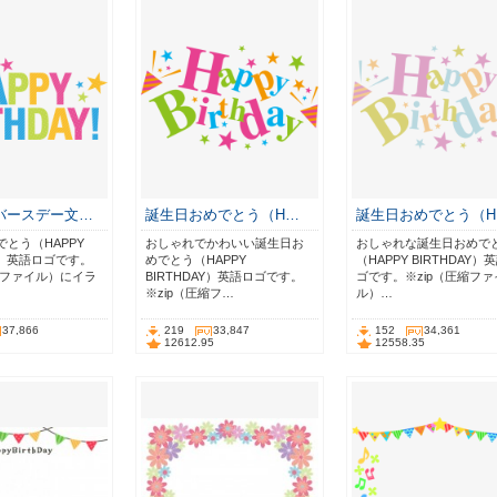
バースデー文…
誕生日おめでとう（H…
誕生日おめでとう（H
とう（HAPPY
おしゃれでかわいい誕生日お
おしゃれな誕生日おめで
AY）英語ロゴです。
めでとう（HAPPY
（HAPPY BIRTHDAY）
縮ファイル）にイラ
BIRTHDAY）英語ロゴです。
ゴです。※zip（圧縮ファ
※zip（圧縮フ…
ル）…
37,866
219
33,847
152
34,361
12612.95
12558.35