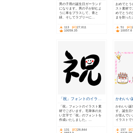
男の子用の誕生日ガーランド
おめでとう
になります。男の子が好むよ
スト素材で
うに車をプラスして、青と
めでとうの
緑、そしてラブリーに…
まを割った
113
27,611
51
10059.35
10057.6
「祝」フォントのイラ…
かわいい
「祝」フォントのイラスト素
かわいい誕
材でございます。毛筆体の太
す。誕生日
い文字で「祝」のフォントを
が並んでい
作成いたしました。…
イラストで
131
26,844
157
9853.9
9325.05