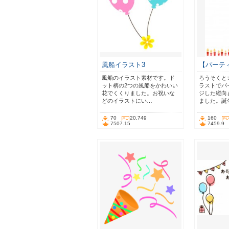
風船イラスト3
【パーテ
風船のイラスト素材です。ド
ろうそくと
ット柄の2つの風船をかわいい
ラストでパ
花でくくりました。お祝いな
ジした縦向
どのイラストにい…
ました。誕
70
20,749
160
7507.15
7459.9