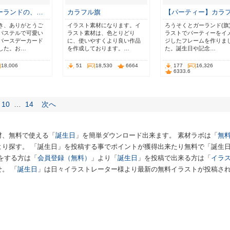
ーランドの、…
カラフル旗
【パーティー】カラ
き、ありがとうご
イラスト素材になります。イ
ろうそくとガーランド(旗
パステルで可愛い
ラスト素材は、色とりどり
ラストでパーティーをイ
バースデーカード
に、使いやすくより良い作品
ジしたフレームを作りま
した。お…
を作成しております。…
た。誕生日や記念…
18,006
51
18,530
6664
177
16,326
6333.6
10
…
14
次へ
材、無料で使える「
誕生日
」を簡単ダウンロード出来ます。 素材ラボは「
無料
より探す。 「誕生日」を投稿する事でポイントが獲得出来たり無料で「誕生
をする方は「
会員登録（無料）
」より「
誕生日
」を投稿で出来る方は「
イラ
。 「
誕生日
」は日々イラストレーター様より最新の無料イラストが投稿さ