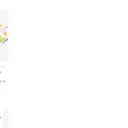
！…
字
イラ