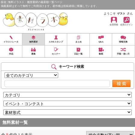
販促 | 無料イラスト・雛形素材の最新順一覧ページ
掲載素材はすべて無料でご利用頂けます。著作権は投稿者様に帰属しています。
ようこそ
さん
ゲスト
会員登録
会員ログイン
イラストレータ
無料素材
LINEスタンプ
まとめ
Q&A
情報交換
作品
募集
セミナー
日記一覧
動画
手順・使い方
キーワード検索
無料素材一覧
9
全
件中 1-9 表示