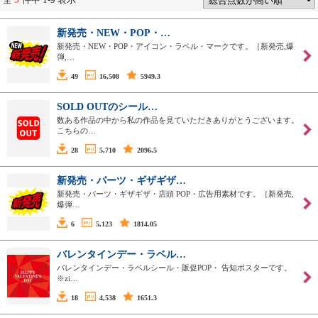
新発売・NEW・POP・…
新発売・NEW・POP・アイコン・ラベル・マークです。［新発売,爆
弾,…
49
16,508
5949.3
SOLD OUTのシール…
数ある作品の中から私の作品を見ていただきありがとうございます。
こちらの…
28
5,710
2096.5
新発売・パーツ・ギザギザ…
新発売・パーツ・ギザギザ・店頭 POP・広告用素材です。［新発売,
爆弾…
6
5,123
1814.05
バレンタインデー・ラベル…
バレンタインデー・ラベルシール・販促POP・ 告知ポスターです。
※zi…
18
4,538
1651.3