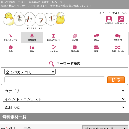
鳴らす | 無料イラスト・雛形素材の最新順一覧ページ
掲載素材はすべて無料でご利用頂けます。著作権は投稿者様に帰属しています。
ようこそ
さん
ゲスト
会員登録
会員ログイン
イラストレータ
無料素材
LINEスタンプ
まとめ
Q&A
情報交換
作品
募集
セミナー
日記一覧
動画
手順・使い方
キーワード検索
無料素材一覧
2
全
件中 1-2 表示