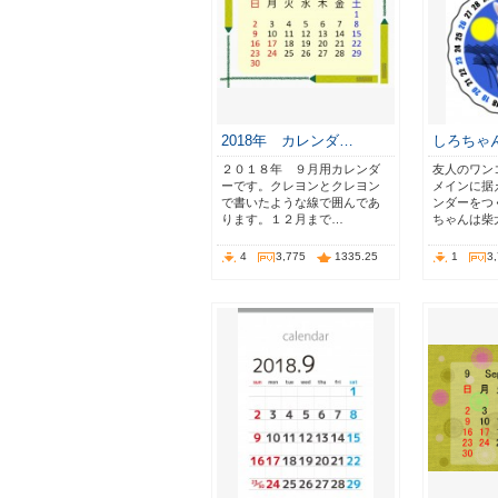
2018年 カレンダ…
しろちゃん
２０１８年 ９月用カレンダ
友人のワン
ーです。クレヨンとクレヨン
メインに据
で書いたような線で囲んであ
ンダーをつ
ります。１２月まで…
ちゃんは柴
4
3,775
1335.25
1
3