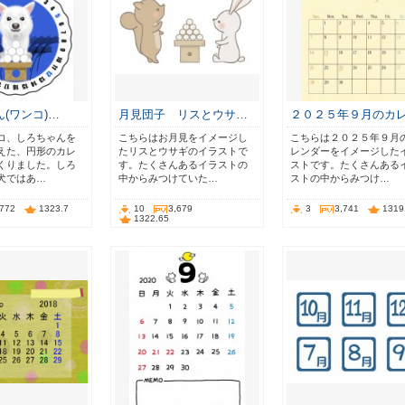
(ワンコ)…
月見団子 リスとウサ…
２０２５年９月のカ
コ、しろちゃんを
こちらはお月見をイメージし
こちらは２０２５年９月
えた、円形のカレ
たリスとウサギのイラストで
レンダーをイメージした
くりました。しろ
す。たくさんあるイラストの
ストです。たくさんある
犬ではあ…
中からみつけていた…
ストの中からみつけ…
,772
1323.7
10
3,679
3
3,741
1319
1322.65