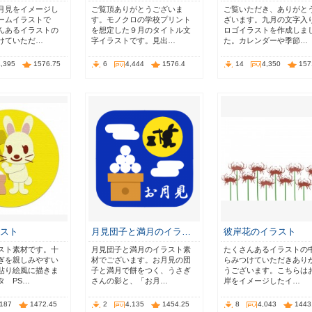
月見をイメージし
ご覧頂ありがとうございま
ご覧いただき、ありがと
ームイラストで
す。モノクロの学校プリント
ざいます。九月の文字入
んあるイラストの
を想定した９月のタイトル文
ロゴイラストを作成しま
けていただ…
字イラストです。見出…
た。カレンダーや季節…
4,395
1576.75
6
4,444
1576.4
14
4,350
157
ラスト
月見団子と満月のイラ…
彼岸花のイラスト
スト素材です。十
月見団子と満月のイラスト素
たくさんあるイラストの
ぎを親しみやすい
材でございます。お月見の団
らみつけていただきあり
貼り絵風に描きま
子と満月で餅をつく、うさぎ
うございます。こちらは
タ PS…
さんの影と、「お月…
岸をイメージしたイ…
,187
1472.45
2
4,135
1454.25
8
4,043
1443