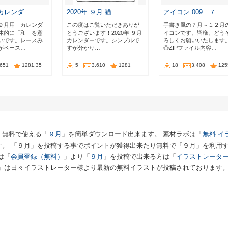
 カレンダ…
2020年 ９月 猫…
アイコン 009 ７…
９月用 カレンダ
この度はご覧いただきありが
手書き風の７月～１２月
体的に「和」を意
とうございます！2020年 ９月
イコンです。皆様、どう
いです。レースみ
カレンダーです。シンプルで
ろしくお願いいたします
がベース…
すが分かり…
◎ZIPファイル内容…
,651
1281.35
5
3,610
1281
18
3,408
125
、無料で使える「
９月
」を簡単ダウンロード出来ます。 素材ラボは「
無料 イ
す。 「９月」を投稿する事でポイントが獲得出来たり無料で「９月」を利用
は「
会員登録（無料）
」より「
９月
」を投稿で出来る方は「
イラストレータ
」は日々イラストレーター様より最新の無料イラストが投稿されております