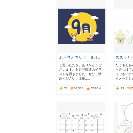
お月見とウサギ ９月…
ススキと
ご覧いただき、ありがとうご
たくさんあ
ざいます。お月見関連のイラ
らみつけて
ストを描きました！ぜひご活
うございま
用ください。圧縮z…
イメージし
21
6,334
2290.4
23