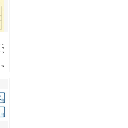
レ…
のカ
イラ
イラ
.85