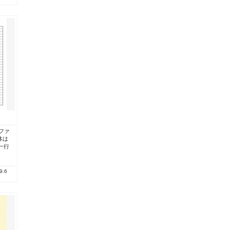
Pファ
体は
一行
9.6