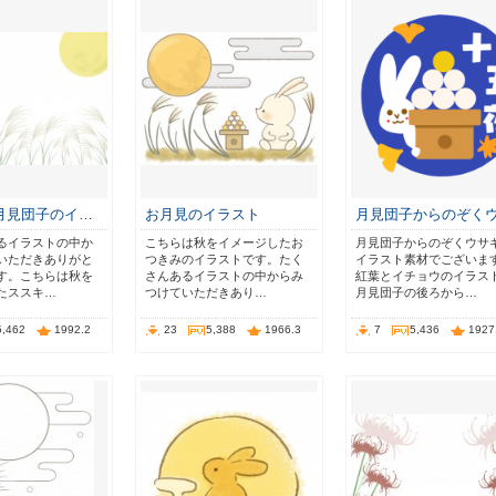
月見団子のイ…
お月見のイラスト
月見団子からのぞく
るイラストの中か
こちらは秋をイメージしたお
月見団子からのぞくウサ
いただきありがと
つきみのイラストです。たく
イラスト素材でございま
す。こちらは秋を
さんあるイラストの中からみ
紅葉とイチョウのイラス
たススキ…
つけていただきあり…
月見団子の後ろから…
5,462
1992.2
23
5,388
1966.3
7
5,436
1927