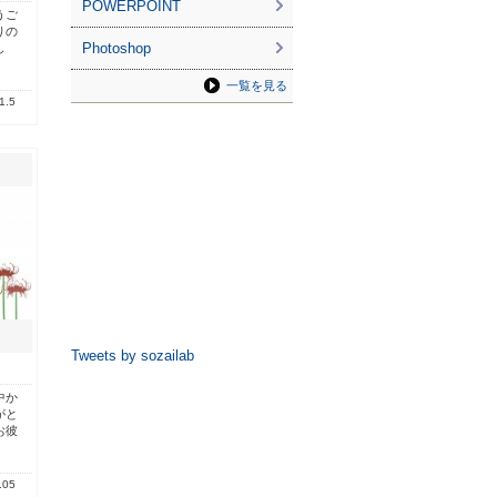
POWERPOINT
うご
りの
Photoshop
し
一覧を見る
1.5
Tweets by sozailab
中か
がと
お彼
.05