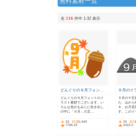
無料素材一覧
116
全
件中 1-32 表示
どんぐりの９月フォン…
９月のイ
どんぐりの９月フォントのイ
９月の十五
ラスト素材でございます。い
た、山から
ろんな色のもみじに吹き出し
キ、お月見
の中に「９月」の文…
す。このイ
33
21,945
25
7796.25
4322.5