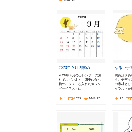
2020年９月四季の…
ゆるい手
2020年９月のカレンダーの素
閲覧頂きあ
材でございます。四季の食べ
す。デザイ
物のイラストを入れたカレン
の素材とし
ダーイラストに…
イラストを
4
4,075
1440.25
23