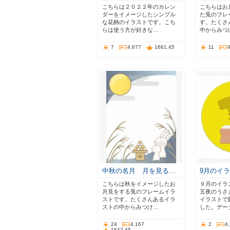
こちらは２０２２年のカレン
こちらはお
ダーをイメージしたシンプル
た兎のフレ
な花柄のイラストです。こち
す。たくさ
らは使う方が好きな…
中からみつ
7
4,677
1661.45
11
中秋の名月 月を見る…
9月のイ
こちらは秋をイメージしたお
９月のイラ
月見をする兎のフレームイラ
五夜のうさ
ストです。たくさんあるイラ
イラストで
ストの中からみつけ…
した。デー
24
4,167
2
4
1542.45