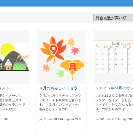
ラスト
９月のもみじイチョウ…
２０２５年９月のカ
夜をイメージし
９月のもみじイチョウフォン
こちらは２０２５年９月
覗く満月とスス
トのイラスト素材でございま
レンダーをイメージした
団子のイラストで
す。「９月」のフォントを、
ストです。たくさんある
ラスト1つで…
もみじとイチョウに…
ストの中からみつけ…
12,100
9
10,644
3756.9
52
7,774
290