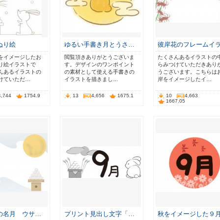
ぬり絵
ゆるい手書き月とうさ…
彼岸花のフレームイ
をイメージしたお
閲覧頂きありがとうございま
たくさんあるイラストの
り絵イラストで
す。デザインのワンポイント
らみつけていただきあり
んあるイラストの
の素材として使える手書きの
うございます。こちらは
けていただ…
イラストを描きまし…
岸をイメージしたイ…
4,744
1754.9
13
4,656
1675.1
10
4,663
1667.05
の名月 ウサ…
プリント見出し文字「…
秋をイメージした９