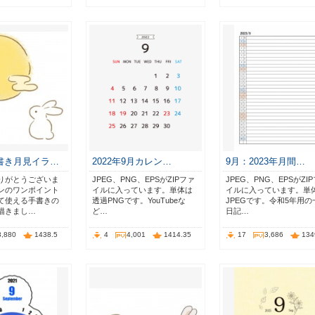
書き月見イラ…
2022年9月カレン…
9月：2023年月間…
りがとうございま
JPEG、PNG、EPSがZIPファ
JPEG、PNG、EPSがZI
ンのワンポイント
イルに入っています。単体は
イルに入っています。単
て使える手書きの
透過PNGです。YouTubeな
JPEGです。令和5年用の
描きまし…
ど…
日記…
3,880
1438.5
4
4,001
1414.35
17
3,686
134