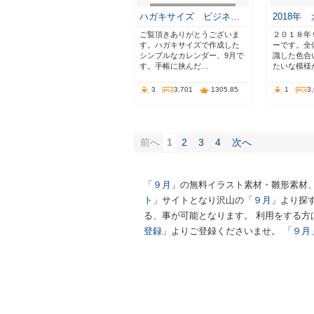
ハガキサイズ ビジネ…
2018年
ご覧頂きありがとうございま
２０１８年
す。ハガキサイズで作成した
ーです。全
シンプルなカレンダー、9月で
識した色合
す。手帳に挟んだ…
たいな模様
3
3,701
1305.85
1
3
前へ
1
2
3
4
次へ
「
９月
」の無料イラスト素材・雛形素材
ト
」サイトとなり沢山の「
９月
」より探
る、事が可能となります。 利用をする方
登録
」よりご登録くださいませ。 「
９月