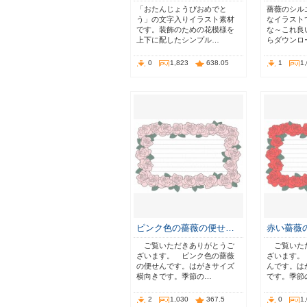
「おたんじょうびおめでと
薔薇のシル
う」の文字入りイラスト素材
なイラスト
です。装飾のための花模様を
な～これ良
上下に配したシンプル…
らダウンロ
0
1,823
638.05
1
1
ピンク色の薔薇の便せ…
赤い薔薇
ご覧いただきありがとうご
ご覧いた
ざいます。 ピンク色の薔薇
ざいます。
の便せんです。はがきサイズ
んです。は
横向きです。季節の…
です。季節
2
1,030
367.5
0
1