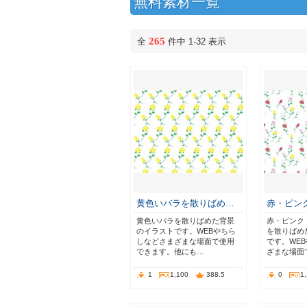
無料素材一覧
265
全
件中 1-32 表示
黄色いバラを散りばめ…
赤・ピン
黄色いバラを散りばめた背景
赤・ピンク
のイラストです。WEBやちら
を散りばめ
しなどさまざまな場面で使用
です。WE
できます。他にも…
ざまな場面
1
1,100
388.5
0
1