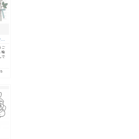
せ…
うご
１輪
んで
25