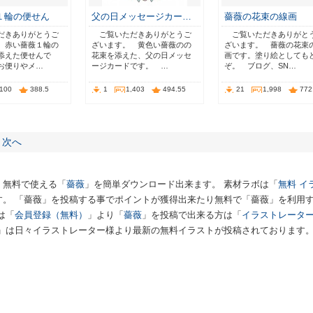
１輪の便せん
父の日メッセージカー…
薔薇の花束の線画
だきありがとうご
ご覧いただきありがとうご
ご覧いただきありがと
 赤い薔薇１輪の
ざいます。 黄色い薔薇のの
ざいます。 薔薇の花束
添えた便せんで
花束を添えた、父の日メッセ
画です。塗り絵としても
お便りやメ…
ージカードです。 …
ぞ。 ブログ、SN…
,100
388.5
1
1,403
494.55
21
1,998
772
次へ
、無料で使える「
薔薇
」を簡単ダウンロード出来ます。 素材ラボは「
無料 イ
す。 「薔薇」を投稿する事でポイントが獲得出来たり無料で「薔薇」を利用
は「
会員登録（無料）
」より「
薔薇
」を投稿で出来る方は「
イラストレータ
」は日々イラストレーター様より最新の無料イラストが投稿されております