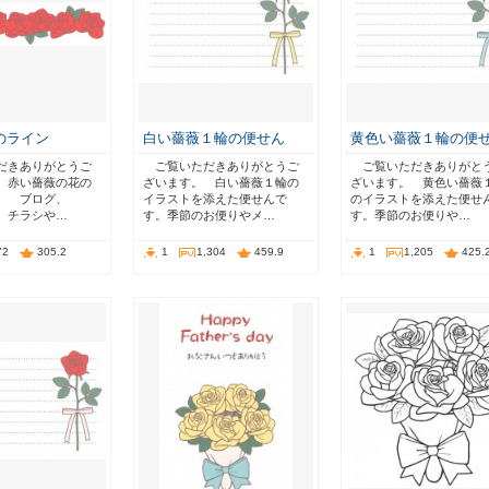
のライン
白い薔薇１輪の便せん
黄色い薔薇１輪の便
だきありがとうご
ご覧いただきありがとうご
ご覧いただきありがと
 赤い薔薇の花の
ざいます。 白い薔薇１輪の
ざいます。 黄色い薔薇
。 ブログ、
イラストを添えた便せんで
のイラストを添えた便せ
画、チラシや…
す。季節のお便りやメ…
す。季節のお便りや…
72
305.2
1
1,304
459.9
1
1,205
425.