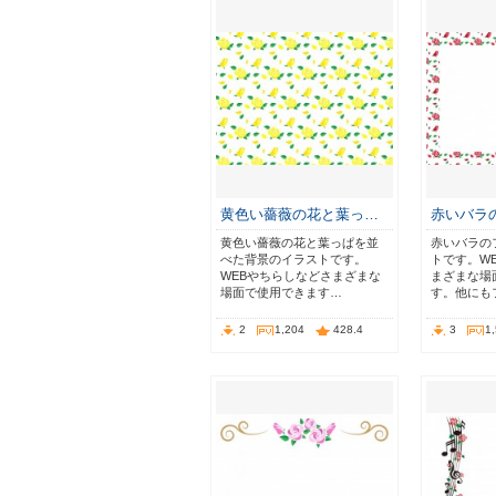
黄色い薔薇の花と葉っ…
赤いバラ
黄色い薔薇の花と葉っぱを並
赤いバラの
べた背景のイラストです。
トです。W
WEBやちらしなどさまざまな
まざまな場
場面で使用できます…
す。他にも
2
1,204
428.4
3
1