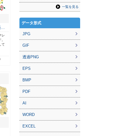
一覧を見る
データ形式
薇…
JPG
フレ
す。
して
GIF
透過PNG
3
EPS
BMP
PDF
AI
WORD
EXCEL