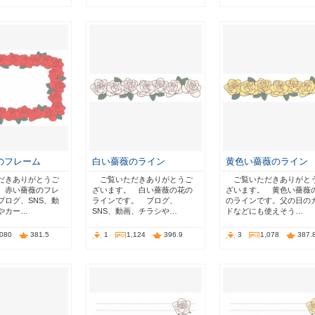
のフレーム
白い薔薇のライン
黄色い薔薇のライン
だきありがとうご
ご覧いただきありがとうご
ご覧いただきありがと
 赤い薔薇のフレ
ざいます。 白い薔薇の花の
ざいます。 黄色い薔薇
ブログ、SNS、動
ラインです。 ブログ、
のラインです。父の日の
やカー…
SNS、動画、チラシや…
ドなどにも使えそう…
,080
381.5
1
1,124
396.9
3
1,078
387.