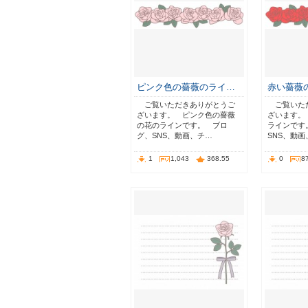
ピンク色の薔薇のライ…
赤い薔薇
ご覧いただきありがとうご
ご覧いた
ざいます。 ピンク色の薔薇
ざいます。
の花のラインです。 ブロ
ラインです
グ、SNS、動画、チ…
SNS、動
1
1,043
368.55
0
8