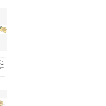
うご
の花
カー
8