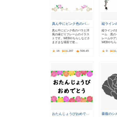
真ん中にピンク色のバ…
縦ライン
真ん中にピンク色のバラと洋
縦ラインの
風の縁どりフレームのイラス
ーム 黒の
トです。WEBやちらしなどさ
レームやア
まざまな場面で使…
WEBやち
16
1,287
506.45
0
1
おたんじょうびおめで…
薔薇のシ