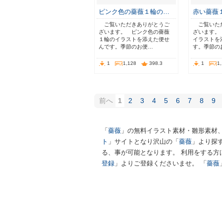
ピンク色の薔薇１輪の…
赤い薔薇
ご覧いただきありがとうご
ご覧いた
ざいます。 ピンク色の薔薇
ざいます。
１輪のイラストを添えた便せ
イラストを
んです。季節のお便…
す。季節の
1
1,128
398.3
1
1
前へ
1
2
3
4
5
6
7
8
9
「
薔薇
」の無料イラスト素材・雛形素材
ト
」サイトとなり沢山の「
薔薇
」より探
る、事が可能となります。 利用をする方
登録
」よりご登録くださいませ。 「
薔薇