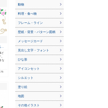
動物
料理・食べ物
フレーム・ライン
壁紙・背景・パターン図柄
メッセージカード
風…
見出し文字・フォント
縁ど
す。
ひな形
まな
アイコンセット
.75
シルエット
塗り絵
地図
その他イラスト