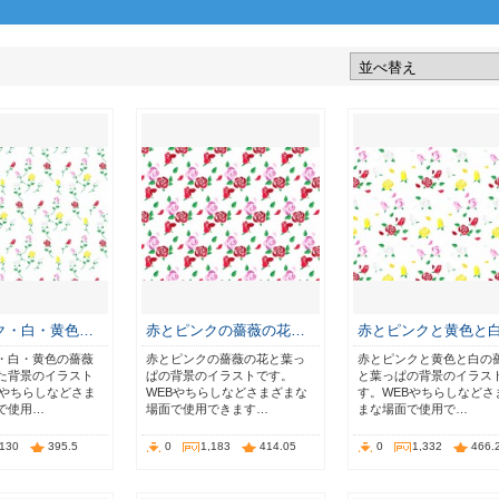
ク・白・黄色…
赤とピンクの薔薇の花…
赤とピンクと黄色と
・白・黄色の薔薇
赤とピンクの薔薇の花と葉っ
赤とピンクと黄色と白の
た背景のイラスト
ぱの背景のイラストです。
と葉っぱの背景のイラス
Bやちらしなどさま
WEBやちらしなどさまざまな
す。WEBやちらしなどさ
で使用…
場面で使用できます…
まな場面で使用で…
,130
395.5
0
1,183
414.05
0
1,332
466.