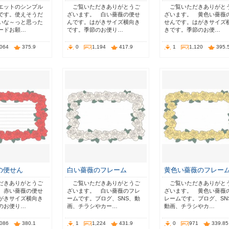
エットのシンプル
ご覧いただきありがとうご
ご覧いただきありがと
です。使えそうだ
ざいます。 白い薔薇の便せ
ざいます。 黄色い薔薇
いな～っと思った
んです。はがきサイズ横向き
せんです。はがきサイズ
ードお願…
です。季節のお便り…
きです。季節のお便…
,064
375.9
0
1,194
417.9
1
1,120
395.
の便せん
白い薔薇のフレーム
黄色い薔薇のフレー
だきありがとうご
ご覧いただきありがとうご
ご覧いただきありがと
 赤い薔薇の便せ
ざいます。 白い薔薇のフレ
ざいます。 黄色い薔薇
がきサイズ横向き
ームです。ブログ、SNS、動
レームです。ブログ、SN
のお便り…
画、チラシやカー…
動画、チラシやカ…
,086
380.1
1
1,224
431.9
0
971
339.85