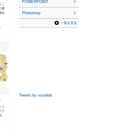
POWERPOINT
うご
の便
Photoshop
横向
一覧を見る
5
Tweets by sozailab
ム
うご
のフ
S、