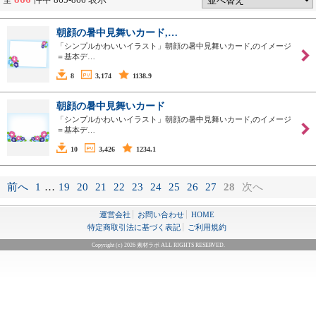
朝顔の暑中見舞いカード,…
「シンプルかわいいイラスト」朝顔の暑中見舞いカード,のイメージ
＝基本デ…
8
3,174
1138.9
朝顔の暑中見舞いカード
「シンプルかわいいイラスト」朝顔の暑中見舞いカード,のイメージ
＝基本デ…
10
3,426
1234.1
前へ
1
…
19
20
21
22
23
24
25
26
27
28
次へ
運営会社
お問い合わせ
HOME
特定商取引法に基づく表記
ご利用規約
Copyright (c) 2026 素材ラボ ALL RIGHTS RESERVED.