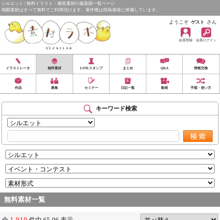
シルエット | 無料イラスト・雛形素材の最新順一覧ページ
掲載素材はすべて無料でご利用頂けます。著作権は投稿者様に帰属しています。
ようこそ
さん
ゲスト
会員登録
会員ログイン
イラストレータ
無料素材
LINEスタンプ
まとめ
Q&A
情報交換
作品
募集
セミナー
日記一覧
動画
手順・使い方
キーワード検索
無料素材一覧
1,910
全
件中 65-96 表示