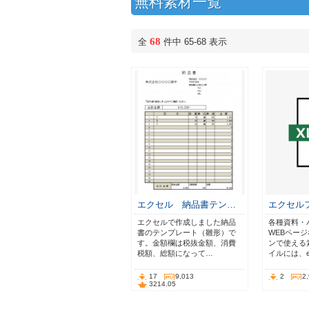
無料素材一覧
68
全
件中 65-68 表示
エクセル 納品書テン…
エクセル
エクセルで作成しました納品
各種資料・
書のテンプレート（雛形）で
WEBペー
す。金額欄は税抜金額、消費
ンで使える素
税額、総額になって…
イルには、e
17
9,013
2
2
3214.05